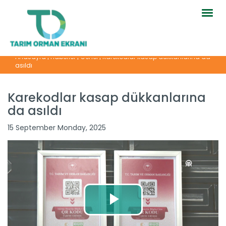
Togg
navig
Anasayfa
|
Haberler
|
Genel
|
Karekodlar kasap dükkanlarına da
asıldı
Karekodlar kasap dükkanlarına
da asıldı
15 September Monday, 2025