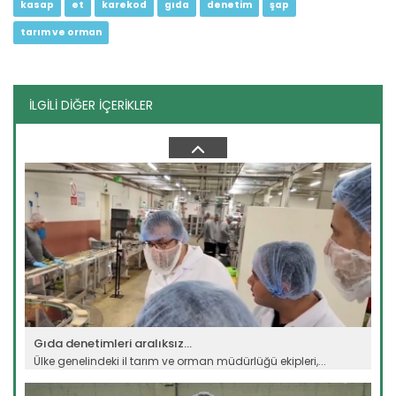
kasap
et
karekod
gıda
denetim
şap
tarım ve orman
İLGİLİ DİĞER İÇERİKLER
"Devletimiz tüm imkanlarıyla...
Farklı bölgelerde etkili olan sağanak ve fırtına nedeniyle
tarım...
Devamını Oku ->
Gıda denetimleri aralıksız...
Ülke genelindeki il tarım ve orman müdürlüğü ekipleri,...
Devamını Oku ->