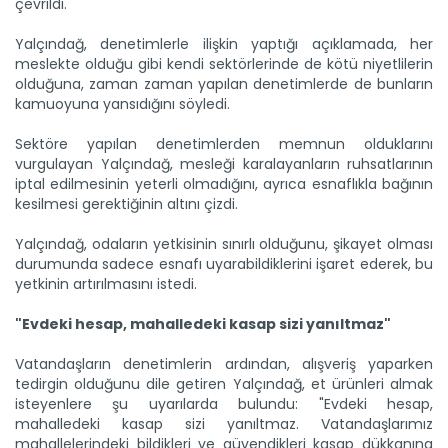
çevrildi.
Yalçındağ, denetimlerle ilişkin yaptığı açıklamada, her
meslekte olduğu gibi kendi sektörlerinde de kötü niyetlilerin
olduğuna, zaman zaman yapılan denetimlerde de bunların
kamuoyuna yansıdığını söyledi.
Sektöre yapılan denetimlerden memnun olduklarını
vurgulayan Yalçındağ, mesleği karalayanların ruhsatlarının
iptal edilmesinin yeterli olmadığını, ayrıca esnaflıkla bağının
kesilmesi gerektiğinin altını çizdi.
Yalçındağ, odaların yetkisinin sınırlı olduğunu, şikayet olması
durumunda sadece esnafı uyarabildiklerini işaret ederek, bu
yetkinin artırılmasını istedi.
Bahar yağışları bereketiyle...
Mevsim yağışları tarım sektörüne bereket getirdi. Tarım ve
"Evdeki hesap, mahalledeki kasap sizi yanıltmaz"
Orman...
Devamını Oku ->
Vatandaşların denetimlerin ardından, alışveriş yaparken
tedirgin olduğunu dile getiren Yalçındağ, et ürünleri almak
isteyenlere şu uyarılarda bulundu: "Evdeki hesap,
mahalledeki kasap sizi yanıltmaz. Vatandaşlarımız
mahallelerindeki bildikleri ve güvendikleri kasap dükkanına