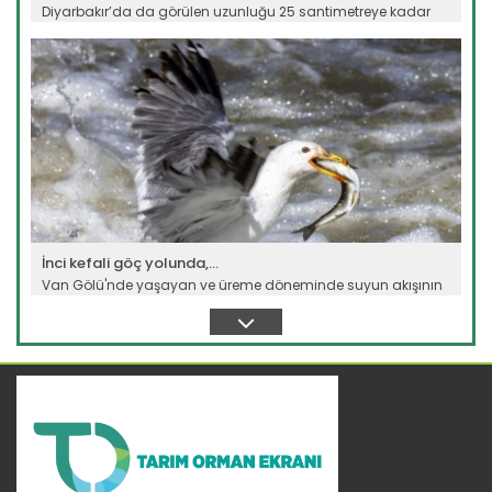
Diyarbakır’da da görülen uzunluğu 25 santimetreye kadar
ulaşan...
Devamını Oku ->
İnci kefali göç yolunda,...
Van Gölü'nde yaşayan ve üreme döneminde suyun akışının
tersine...
Devamını Oku ->