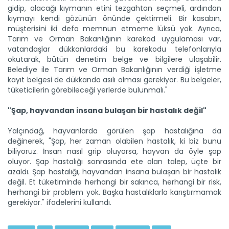
gidip, alacağı kıymanın etini tezgahtan seçmeli, ardından
kıymayı kendi gözünün önünde çektirmeli. Bir kasabın,
müşterisini iki defa memnun etmeme lüksü yok. Ayrıca,
Tarım ve Orman Bakanlığının karekod uygulaması var,
Bal ormanları üretimi...
vatandaşlar dükkanlardaki bu karekodu telefonlarıyla
Tarım ve Orman Bakanlığının kurduğu bal ormanları son
okutarak, bütün denetim belge ve bilgilere ulaşabilir.
yıllarda...
Belediye ile Tarım ve Orman Bakanlığının verdiği işletme
Devamını Oku ->
kayıt belgesi de dükkanda asılı olması gerekiyor. Bu belgeler,
tüketicilerin görebileceği yerlerde bulunmalı."
"Şap, hayvandan insana bulaşan bir hastalık değil"
Yalçındağ, hayvanlarda görülen şap hastalığına da
değinerek, "Şap, her zaman olabilen hastalık, ki biz bunu
biliyoruz. İnsan nasıl grip oluyorsa, hayvan da öyle şap
oluyor. Şap hastalığı sonrasında ete olan talep, üçte bir
azaldı. Şap hastalığı, hayvandan insana bulaşan bir hastalık
Kurbanlıklarda hareketlilik...
değil. Et tüketiminde herhangi bir sakınca, herhangi bir risk,
Kurban Bayramı’na 1 hafta kala, hayvan hareketliliği tüm
hızıyla...
herhangi bir problem yok. Başka hastalıklarla karıştırmamak
gerekiyor." ifadelerini kullandı.
Devamını Oku ->