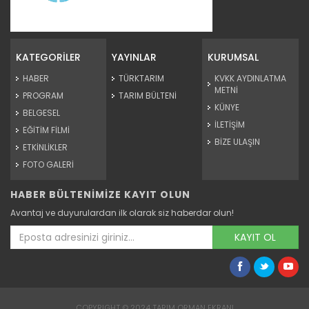
Bahar yağışları bereketiyle...
Mevsim yağışları tarım sektörüne bereket getirdi. Tarım ve
Orman...
KATEGORİLER
YAYINLAR
KURUMSAL
Devamını Oku ->
HABER
TÜRKTARIM
KVKK AYDINLATMA
METNİ
PROGRAM
TARIM BÜLTENİ
KÜNYE
BELGESEL
İLETİŞİM
EĞİTİM FİLMİ
BİZE ULAŞIN
ETKİNLİKLER
FOTO GALERİ
HABER BÜLTENİMİZE KAYIT OLUN
Bal ormanları üretimi...
Avantaj ve duyurulardan ilk olarak siz haberdar olun!
Tarım ve Orman Bakanlığının kurduğu bal ormanları son
yıllarda...
KAYIT OL
Devamını Oku ->
COPYRIGHT © 2024 TARIM ORMAN EKRANI