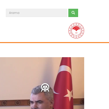
Kaba yem ihtiyacı sorgun...
Malatya'da hayvancılığın kaba yem
ihtiyacının karşılanması...
Devamını Oku ->
Kağızman kayısısı lezzetini...