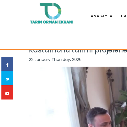
ANASAYFA
HA
Anasayfa
|
Haberler
|
İllerden
|
Kastamonu tarımı projelerl
Kastamonu tarımı projelerle
22 January Thursday, 2026