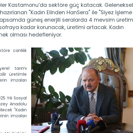
jeler Kastamonu’da sektöre güç katacak. Geleneksel
azırlanan "Kadın Elinden HanSera" ile "Siyez İşleme
 Bu kapsamda güneş enerjili seralarda 4 mevsim üreti
ofraya kadar korunacak, üretimi artacak. Kadın
nek olması hedefleniyor.
öre canlılık
erel tarımı
ilir üretimle
rin imzaları
5 Yılı Sosyal
uzey Anadolu
ilecek "Kadın
rinin imzaları