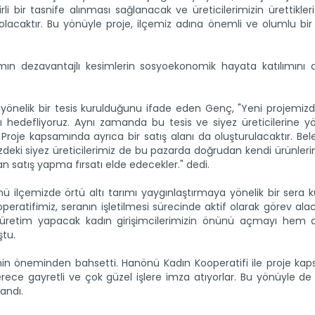
li bir tasnife alınması sağlanacak ve üreticilerimizin ürettikleri
acaktır. Bu yönüyle proje, ilçemiz adına önemli ve olumlu bir
n dezavantajlı kesimlerin sosyoekonomik hayata katılımını a
 yönelik bir tesis kurulduğunu ifade eden Genç, "Yeni projemizd
ayı hedefliyoruz. Aynı zamanda bu tesis ve siyez üreticilerine yö
roje kapsamında ayrıca bir satış alanı da oluşturulacaktır. Be
emizdeki siyez üreticilerimiz de bu pazarda doğrudan kendi ürünler
 satış yapma fırsatı elde edecekler." dedi.
nü ilçemizde örtü altı tarımı yaygınlaştırmaya yönelik bir sera
peratifimiz, seranın işletilmesi sürecinde aktif olarak görev alac
 üretim yapacak kadın girişimcilerimizin önünü açmayı hem 
ştu.
nin öneminden bahsetti. Hanönü Kadın Kooperatifi ile proje ka
n derece gayretli ve çok güzel işlere imza atıyorlar. Bu yönüyle de
andı.