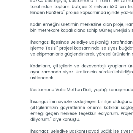
KUZKA desteğiyle, Kastamonu İl Tarım ve Orm
tarafından toplam bütçesi 3 milyon 530 bin lir
Elinden HanSera" projesi kapsamında içinde yaz-kı
Kadın emeğini üretimin merkezine alan proje, Han
bin metrekare kapalı alana sahip Güneş Enerjisi S
İhsangazi ilçesinde Belediye Başkanlığı tarafından
İşleme Tesisi" projesi kapsamında ise siyez buğ
ve ekipmanlarla güçlendirilerek, yöresel ürünlerin al
Kadınların, çiftçilerin ve dezavantajlı grupların ü
aynı zamanda siyez üretiminin sürdürülebilirliğini
üstlenecek.
Kastamonu Valisi Meftun Dallı, yaptığı konuşmada,
İhsangazi'nin siyezle özdeşleşen bir ilçe olduğunu 
çiftçilerimizin gayretlerine önemli katkılar s
emeği geçen herkese teşekkür ediyorum. Projenin
diliyorum." diye konuştu.
İhsangazi Belediye Başkanı Hayati Sağlık ise siyezi