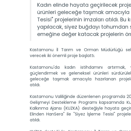
Kadın elinde hayata geçirilecek pro
ürünleri geleceğe taşımak amacıyla h
Tesisi" projelerinin imzaları atıldı.
yapılacak, siyez buğdayı tohumdan s
emeğine değer katacak projelerin ör
Kastamonu İl Tarım ve Orman Müdürlüğü sekt
verecek iki önemli proje başlattı.
Kastamonu'da kadın istihdamını artırmak, y
güçlendirmek ve geleneksel ürünleri sürdürüleb
geleceğe taşımak amacıyla hazırlanan projele
atıldı.
Kastamonu Valiliğinde düzenlenen programda 202
Gelişmeyi Destekleme Programı kapsamında K
Kalkınma Ajansı (KUZKA) desteğiyle hayata geçir
Elinden HanSera" ile "Siyez İşleme Tesisi" projele
atıldı.