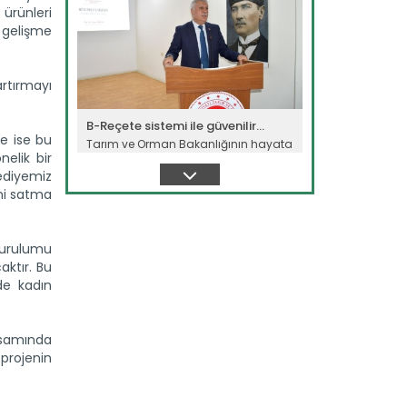
 ürünleri
 gelişme
rtırmayı
B-Reçete sistemi ile güvenilir...
e ise bu
Tarım ve Orman Bakanlığının hayata
nelik bir
geçirdiği “B-Reçete Sistemi”...
lediyemiz
Devamını Oku ->
ini satma
 kurulumu
aktır. Bu
de kadın
psamında
Kaba yem ihtiyacı sorgun...
 projenin
Malatya'da hayvancılığın kaba yem
ihtiyacının karşılanması...
Devamını Oku ->