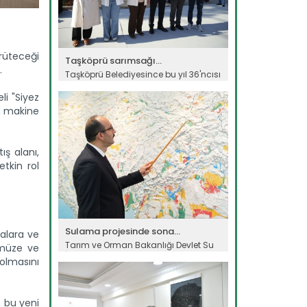
ürüteceği
Taşköprü sarımsağı...
.
Taşköprü Belediyesince bu yıl 36'ncısı
düzenlenen Uluslararası...
li "Siyez
Devamını Oku ->
n makine
ış alanı,
etkin rol
Sulama projesinde sona...
malara ve
Tarım ve Orman Bakanlığı Devlet Su
ümüze ve
İşleri Genel Müdürlüğünün...
olmasını
Devamını Oku ->
n bu yeni