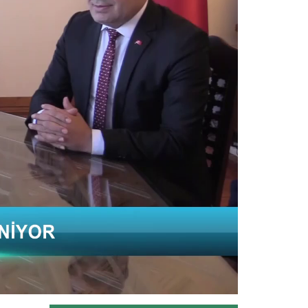
Kars'ın Kağızman ilçesinde, Aras
Vadisi'nde mikroklimada yetişen...
Devamını Oku ->
Muğla Çileği Projesi kırsalda...
Muğla'da 2018'de başlatılan projeyle
çilek üretim alanı bin 614...
Devamını Oku ->