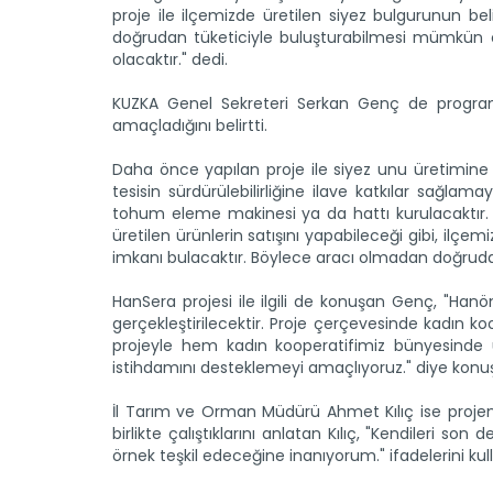
proje ile ilçemizde üretilen siyez bulgurunun belir
doğrudan tüketiciyle buluşturabilmesi mümkün ol
olacaktır." dedi.
KUZKA Genel Sekreteri Serkan Genç de programı
amaçladığını belirtti.
Daha önce yapılan proje ile siyez unu üretimine
tesisin sürdürülebilirliğine ilave katkılar sağlam
tohum eleme makinesi ya da hattı kurulacaktır. P
üretilen ürünlerin satışını yapabileceği gibi, ilç
imkanı bulacaktır. Böylece aracı olmadan doğrudan
HanSera projesi ile ilgili de konuşan Genç, "Hanö
gerçekleştirilecektir. Proje çerçevesinde kadın koo
projeyle hem kadın kooperatifimiz bünyesinde
istihdamını desteklemeyi amaçlıyoruz." diye konu
İl Tarım ve Orman Müdürü Ahmet Kılıç ise proje
birlikte çalıştıklarını anlatan Kılıç, "Kendileri so
örnek teşkil edeceğine inanıyorum." ifadelerini kull