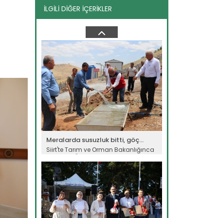
İLGİLİ DİĞER İÇERİKLER
Fındık emekçileri Ordu’ya...
Türkiye’nin fındık üretim
m
merkezlerinden Ordu’da hasat
sezonu...
Devamını Oku ->
Meralarda susuzluk bitti, göç...
Siirt'te Tarım ve Orman Bakanlığınca
yürütülen "Mera Islah ve...
Devamını Oku ->