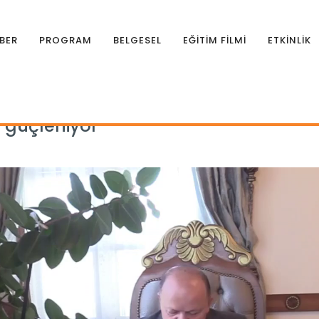
BER
PROGRAM
BELGESEL
EĞİTİM FİLMİ
ETKİNLİK
e güçleniyor
 güçleniyor