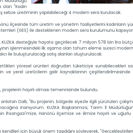
an Müdürlüğü
a olan "Kadın
ş sebze üretiminin yapılabileceği 4 modern sera kurulacak.
önü ilçesinde tüm üretim ve yönetim faaliyetlerini kadınların y
istemleri (GES) ile desteklenen modern sera kurulumunu kapsıyor
, KUZKA desteğiyle hayata geçirilecek 7 milyon 578 bin lira bütçe
dayının işlenmesindeki ilk aşama olan tohum eleme süreci moder
ıcı ile buluşturulacağı satış alanları oluşturulacak.
rettikleri yöresel ürünleri doğrudan tüketiciye sunabilecekleri sat
n ve yerel üreticilerin gelir kaynaklarının çeşitlendirilmesinde 
 projelerin hayırlı olması temennisinde bulundu.
anlatan Dallı, "Bu projenin, bölgede siyezle ilgili yürütülen çalış
ağlayacağına inanıyorum. KUZKA Başkanımıza, Tarım İl Müdürlüğ
 İhsangazi'mize, Hanönü ilçemize ve ilimize hayırlı ve uğurlu 
n kendileri için büyük önem taşıdığını söyleyerek, "Gerçekleştirile