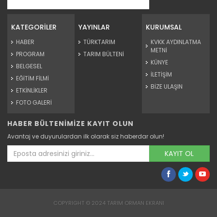
Genç girişimci devlet...
Erzincan’ın Tercan ilçesinde üniversite eğitimini
tamamladıktan...
KATEGORİLER
YAYINLAR
KURUMSAL
Devamını Oku ->
HABER
TÜRKTARIM
KVKK AYDINLATMA
METNİ
PROGRAM
TARIM BÜLTENİ
KÜNYE
BELGESEL
İLETİŞİM
EĞİTİM FİLMİ
BİZE ULAŞIN
ETKİNLİKLER
FOTO GALERİ
HABER BÜLTENİMİZE KAYIT OLUN
Çorak arazi meyve bahçesine...
Avantaj ve duyurulardan ilk olarak siz haberdar olun!
Ağrı Doğubayazıt' ta çetin iklim şartlarına rağmen çorak
arazide...
KAYIT OL
Devamını Oku ->
COPYRIGHT © 2024 TARIM ORMAN EKRANI