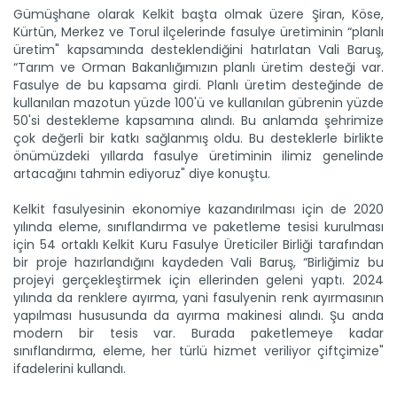
Gümüşhane olarak Kelkit başta olmak üzere Şiran, Köse,
Kürtün, Merkez ve Torul ilçelerinde fasulye üretiminin “planlı
üretim" kapsamında desteklendiğini hatırlatan Vali Baruş,
“Tarım ve Orman Bakanlığımızın planlı üretim desteği var.
Fasulye de bu kapsama girdi. Planlı üretim desteğinde de
kullanılan mazotun yüzde 100'ü ve kullanılan gübrenin yüzde
50'si destekleme kapsamına alındı. Bu anlamda şehrimize
çok değerli bir katkı sağlanmış oldu. Bu desteklerle birlikte
önümüzdeki yıllarda fasulye üretiminin ilimiz genelinde
artacağını tahmin ediyoruz" diye konuştu.
Kelkit fasulyesinin ekonomiye kazandırılması için de 2020
yılında eleme, sınıflandırma ve paketleme tesisi kurulması
için 54 ortaklı Kelkit Kuru Fasulye Üreticiler Birliği tarafından
bir proje hazırlandığını kaydeden Vali Baruş, “Birliğimiz bu
projeyi gerçekleştirmek için ellerinden geleni yaptı. 2024
yılında da renklere ayırma, yani fasulyenin renk ayırmasının
yapılması hususunda da ayırma makinesi alındı. Şu anda
modern bir tesis var. Burada paketlemeye kadar
sınıflandırma, eleme, her türlü hizmet veriliyor çiftçimize"
ifadelerini kullandı.