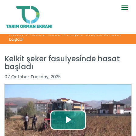
Togg
navig
Anasayfa
|
Haberler
|
İllerden
|
Kelkit şeker fasulyesinde hasat
başladı
Kelkit şeker fasulyesinde hasat
başladı
07 October Tuesday, 2025