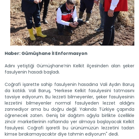
Haber: Gümüşhane İl Enformasyon
Adını yetiştiği Gümüşhane’nin Kelkit ilçesinden alan şeker
fasulyenin hasadı başladı.
Coğrafi işarette sahip fasulyenin hasadına Vali Aydın Baruş
da katıldı. Vali Baruş, “Herkese Kelkit fasulyesini tatmasını
tavsiye ediyorum. Bu lezzeti bilmeyenler, şeker fasulyesinin
lezzetini bilmeyenler normal fasulyeden lezzet aldığını
zannediyor ama bu doğru değil. Yakında Türkiye çapında
öğrenecek zaten. Geniş bir dağıtım ağıyla birlikte özellikle
zincir marketlerinin raflarında yer almaya başlayacak Kelkit
fasulyesi. Coğrafi işaretli bu ürünümüzün lezzetini tadan
kimse bırakamayacaktır diye tahmin ediyorum" dedi.