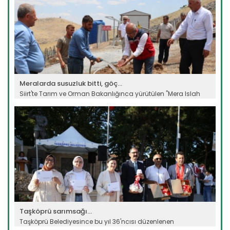
Meralarda susuzluk bitti, göç...
Siirt'te Tarım ve Orman Bakanlığınca yürütülen "Mera Islah
ve...
Devamını Oku ->
Taşköprü sarımsağı...
Taşköprü Belediyesince bu yıl 36'ncısı düzenlenen
Uluslararası...