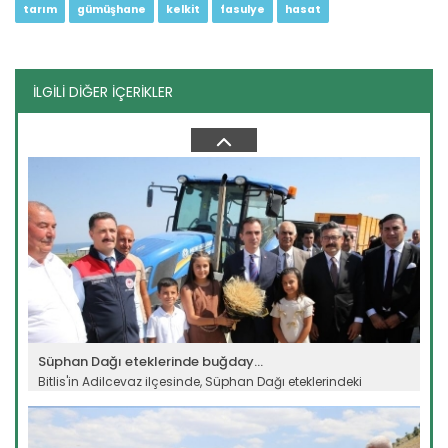
tarım
gümüşhane
kelkit
fasulye
hasat
İLGİLİ DİĞER İÇERİKLER
B-Reçete sistemi ile güvenilir...
Tarım ve Orman Bakanlığının hayata geçirdiği “B-Reçete
Sistemi”...
Devamını Oku ->
Süphan Dağı eteklerinde buğday...
Bitlis'in Adilcevaz ilçesinde, Süphan Dağı eteklerindeki
verimli...
Devamını Oku ->