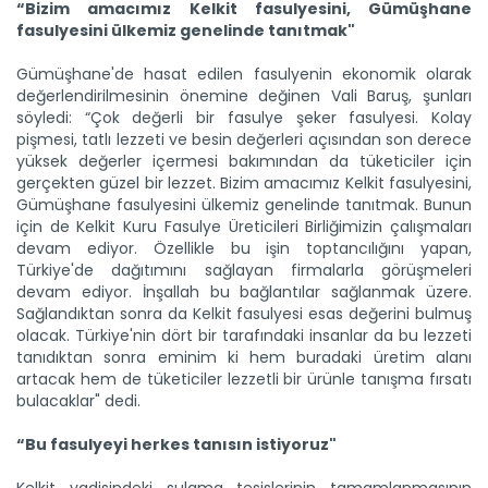
“Bizim amacımız Kelkit fasulyesini, Gümüşhane
fasulyesini ülkemiz genelinde tanıtmak"​
Gümüşhane'de hasat edilen fasulyenin ekonomik olarak
değerlendirilmesinin önemine değinen Vali Baruş, şunları
söyledi: “Çok değerli bir fasulye şeker fasulyesi. Kolay
pişmesi, tatlı lezzeti ve besin değerleri açısından son derece
yüksek değerler içermesi bakımından da tüketiciler için
gerçekten güzel bir lezzet. Bizim amacımız Kelkit fasulyesini,
Gümüşhane fasulyesini ülkemiz genelinde tanıtmak. Bunun
için de Kelkit Kuru Fasulye Üreticileri Birliğimizin çalışmaları
devam ediyor. Özellikle bu işin toptancılığını yapan,
Türkiye'de dağıtımını sağlayan firmalarla görüşmeleri
Genç girişimci devlet...
devam ediyor. İnşallah bu bağlantılar sağlanmak üzere.
Erzincan’ın Tercan ilçesinde üniversite eğitimini
Sağlandıktan sonra da Kelkit fasulyesi esas değerini bulmuş
tamamladıktan...
olacak. Türkiye'nin dört bir tarafındaki insanlar da bu lezzeti
Devamını Oku ->
tanıdıktan sonra eminim ki hem buradaki üretim alanı
artacak hem de tüketiciler lezzetli bir ürünle tanışma fırsatı
bulacaklar" dedi.
“Bu fasulyeyi herkes tanısın istiyoruz"