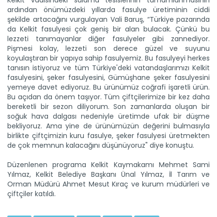
Kelkit vadisindeki sulama tesislerinin tamamlanmasının
ardından önümüzdeki yıllarda fasulye üretiminin ciddi
şekilde artacağını vurgulayan Vali Baruş, “Türkiye pazarında
da Kelkit fasulyesi çok geniş bir alan bulacak. Çünkü bu
Çorak arazi meyve bahçesine...
lezzeti tanımayanlar diğer fasulyeler gibi zannediyor.
Ağrı Doğubayazıt' ta çetin iklim şartlarına rağmen çorak
arazide...
Pişmesi kolay, lezzeti son derece güzel ve suyunu
koyulaştıran bir yapıya sahip fasulyemiz. Bu fasulyeyi herkes
Devamını Oku ->
tanısın istiyoruz ve tüm Türkiye'deki vatandaşlarımızı Kelkit
fasulyesini, şeker fasulyesini, Gümüşhane şeker fasulyesini
yemeye davet ediyoruz. Bu ürünümüz coğrafi işaretli ürün.
Bu açıdan da önem taşıyor. Tüm çiftçilerimize bir kez daha
bereketli bir sezon diliyorum. Son zamanlarda oluşan bir
soğuk hava dalgası nedeniyle üretimde ufak bir düşme
bekliyoruz. Ama yine de ürünümüzün değerini bulmasıyla
birlikte çiftçimizin kuru fasulye, şeker fasulyesi üretmekten
de çok memnun kalacağını düşünüyoruz" diye konuştu.
Kars’ta "Taner" buğdayı ile...
Kars'ta Tarım ve Orman Bakanlığının destekleriyle ekimi
Düzenlenen programa Kelkit Kaymakamı Mehmet Sami
yapılan...
Yılmaz, Kelkit Belediye Başkanı Ünal Yılmaz, İl Tarım ve
Devamını Oku ->
Orman Müdürü Ahmet Mesut Kıraç ve kurum müdürleri ve
çiftçiler katıldı.