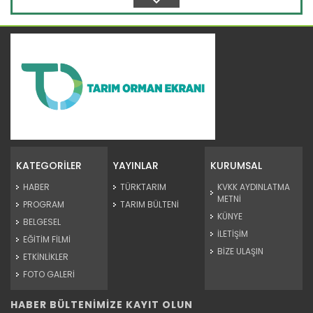
Batı Akdeniz'in yaş meyve ve...
Antalya, Isparta ve Burdur'daki firmalardan yapılan yaş
meyve ve...
KATEGORİLER
YAYINLAR
KURUMSAL
Devamını Oku ->
HABER
TÜRKTARIM
KVKK AYDINLATMA
METNİ
PROGRAM
TARIM BÜLTENİ
KÜNYE
BELGESEL
İLETİŞİM
EĞİTİM FİLMİ
BİZE ULAŞIN
ETKİNLİKLER
FOTO GALERİ
HABER BÜLTENİMİZE KAYIT OLUN
Su ürünleri ihracatında...