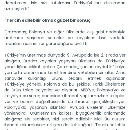
denetimler, işin sıkı tutulması Türkiye'yi bu durumdan
Antalya, Isparta ve Burdur'daki firmalardan yapılan yaş
uzaklaştırdı."
meyve ve...
Devamını Oku ->
"Tercih edilebilir olmak güzel bir sonuç"
Çatmadaş, Polonya ve diğer ülkelerde kuş gribi nedeniyle
üretimde yaşanan sorunlar ve kayıpların kısa vadede
toparlanmasının zor göründüğünü belirtti.
Türkiye'nin üretimde dünyada 9, Avrupa'da ise 2. sırada yer
aldığına, üretim kayıpları yaşayan ülkelerin de Türkiye'ye
yöneldiğine dikkati çeken Çatmadaş, şunları kaydetti: "İtalya
Su ürünleri ihracatında...
yumurta üretiminde kendi kendine yetebilen bir ülke. Ama
Balıkçılık ve Su Ürünleri Genel Müdürü Turgay Türkyılmaz, su...
sanayide kullandığı ürünü tedarik etmek açısından
Devamını Oku ->
Türkiye'ye yöneldi. Polonya da bu şekilde. Farklı ülkelerden
de ürün talep ediyorlar ve alıyorlar. ABD'ye, Polonya'ya ve
İtalya'ya bu süreç öncesinde ihracat yapılamazken talepleri
var ve bunun doğrultusunda da ihracat gerçekleştiriliyor.
Polonya'da yaşanan sıkıntılar Avrupa ülkelerini ülkemize
yönlendirdi. Ürünlerimizin kalitesi, biyogüvenlik anlamında
aldığımız sıkı tedbirler, bizi tercih edilebilir kıldı. Bu durum
ihracat rakamlarının artışına destek sağladı. Tercih edilebilir