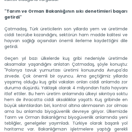
"Tarım ve Orman Bakanlığının sıkı denetimleri başarı
getirdi"
Çatmadaş, Türk üreticilerin son yıllarda yem ve üretimde
ciddi tecrübe kazandığını, sektörün ham madde kalitesi ve
hayvan sağlığı açısından önemli ilerleme kaydettiğini dile
getirdi.
Geçen yıl bazı ülkelerde kuş gribi nedeniyle üretimde
aksamalar yaşandığını anlatan Çatmadaş, şöyle konuştu:
"Polonya tavuk yumurtası üretimi konusunda Avrupa'da
zirvede. Çok önemli bir oyuncu. Ama geçtiğimiz yıllarda
yaşamış olduğu kuş gribi vakaları onları ciddi anlamda zor
duruma düşürdü. Yaklaşık olarak 4 milyondan fazla hayvanı
itlaf ettiler. Bu hem üretim anlamında ülkeyi sıkıntıya soktu
hem de ihracatta ciddi aksaklıklar yaşattı. Kuş gribinde en
büyük sıkıntılardan biri, kontrol altına alınmasının zor olması
ama bu anlamda biyogüvenlik devreye giriyor. Ülkemizde
Tarım ve Orman Bakanlığımız biyogüvenlik anlamında yeni
tebliğler, genelgeler yayımladı. Türkiye olarak başarılı yol
haritamız var. Bakanlığımızın işletmelere yaptığı gerekli
Batı Akdeniz'in yaş meyve ve...