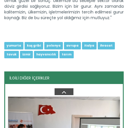
olmak güzel bir sonuç. Ülkemize bu sebeple sektör olarak
döviz girdisi sağlıyoruz. Bizim için bir gurur. Aynı zamanda
kalitemizin, ülkemizin, işletmelerimizin tercih edilmesi gurur
Dev çekirgelerin insanlara...
kaynağı. Biz de bu süreçte yol aldığımız için mutluyuz."
Diyarbakır’da da görülen uzunluğu 25 santimetreye kadar
ulaşan...
Devamını Oku ->
yumurta
kuş gribi
polonya
avrupa
italya
ihracat
tavuk
izmir
hayvancılık
tarım
İLGİLİ DİĞER İÇERİKLER
Türk kuru meyve sektörü...
Çekirdeksiz kuru üzüm, kuru incir ve kuru kayısıdaki yüksek...
Devamını Oku ->