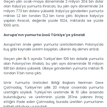
Geçen yılın ocak-mayıs döneminde 2 milyon 204 bin dolar
olan İtalya'ya yumurta ihracatı, bu yılın aynı döneminde 24
milyon 773 bin dolara yükseldi. İtalya'ya gönderilen yumurta
miktarı 1,2 bin tondan 13,2 bin tona çıktı. Böylece İtalya'ya
yapılan ihracat, değerde yüzde 1024, miktarda ise yüzde
1000 arttı.
Avrupa'nın yumurta üssü Türkiye'ye yöneldi
Avrupa'nın önde gelen yumurta üreticilerinden Polonya'da
kuş gribi kaynaklı üretim kayıpları, ülkenin dış alımını artırdı.
Geçen yılın ilk 5 ayında Türkiye'den 109 bin dolarlık yumurta
alan Polonya'nın ithalatı, bu yılın aynı döneminde 19 milyon
681 bin dolara yükseldi. Ülkeye gönderilen yumurta miktarı 15
tondan 11 bin tona çıktı.
İzmir Yumurta Üreticileri Birliği Başkanı Neriman Dere
Çatmadaş, Türkiye'nin yıllık 20 milyar civarında yumurta
ürettiğini söyledi. Türkiye'nin üretimde ilk 10 ülke arasında
bulunduğunu ve üretiminin yüzde 25'ine yakınını ihraç
ettiğini ifade eden Çatmadaş, burada üretilen yumurtanın
kaliteli olduğunu vurguladı.