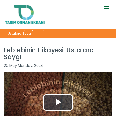
Togg
navig
Anasayfa
|
Belgeseller
|
BELGESEL FİLMLER
|
Leblebinin Hikâyesi:
Ustalara Saygı
Leblebinin Hikâyesi: Ustalara
Saygı
20 May Monday, 2024