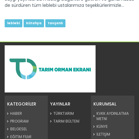
de sürdüren tüm leblebi ustalarımıza teşekkürlerimizle…
leblebi
kütahya
tavşanlı
KATEGORİLER
YAYINLAR
KURUMSAL
HABER
TÜRKTARIM
KVKK AYDINLATMA
METNİ
PROGRAM
TARIM BÜLTENİ
KÜNYE
BELGESEL
İLETİŞİM
EĞİTİM FİLMİ