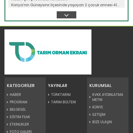
Konya’nın Güneysınır ilçesinde yaşayan 2 çocuk annesi 41...
Devamını Oku ->
Sulama projesinde sona...
Tarım ve Orman Bakanlığı Devlet Su İşleri Genel
Müdürlüğünün...
KATEGORİLER
YAYINLAR
KURUMSAL
Devamını Oku ->
HABER
TÜRKTARIM
KVKK AYDINLATMA
METNİ
PROGRAM
TARIM BÜLTENİ
KÜNYE
BELGESEL
İLETİŞİM
EĞİTİM FİLMİ
BİZE ULAŞIN
ETKİNLİKLER
FOTO GALERİ