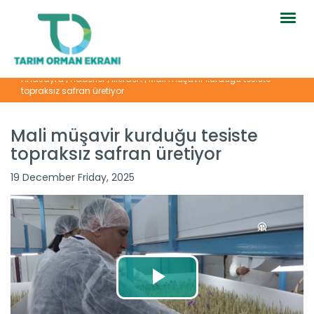
Togg
navig
Anasayfa
|
Haberler
|
İllerden
|
Mali müşavir kurduğu tesiste
topraksız safran üretiyor
Mali müşavir kurduğu tesiste
topraksız safran üretiyor
19 December Friday, 2025