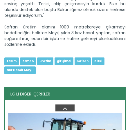
sevinç yaşattı. Tesisi, ekip çalışmasıyla kurduk. Bize bu
alanda destek olan başta Bakanlığımız olmak üzere herkese
teşekkür ediyorum."
Safran üretim alanını 1000 metrekareye çıkarmayı
Çorak arazi meyve bahçesine...
hedeflediğini belirten Mayıl, yılda 3 kez hasat yapılan, safran
Ağrı Doğubayazıt' ta çetin iklim şartlarına rağmen çorak
arazide...
soğanı ihraç eden bir işletme haline gelmeyi planladıklarını
sözlerine ekledi.
Devamını Oku ->
tarım
orman
üretim
girişimci
safran
bitki
Nur Hamit Mayıl
İLGİLİ DİĞER İÇERİKLER
Kars’ta "Taner" buğdayı ile...
Kars'ta Tarım ve Orman Bakanlığının destekleriyle ekimi
yapılan...
Devamını Oku ->