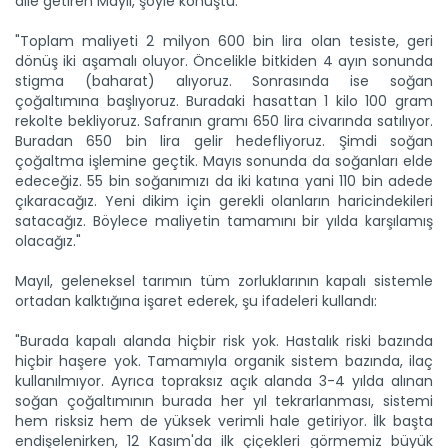
dile getiren Mayıl, şöyle konuştu:
"Toplam maliyeti 2 milyon 600 bin lira olan tesiste, geri
Sulama projesinde sona...
dönüş iki aşamalı oluyor. Öncelikle bitkiden 4 ayın sonunda
Tarım ve Orman Bakanlığı Devlet Su İşleri Genel
stigma (baharat) alıyoruz. Sonrasında ise soğan
Müdürlüğünün...
çoğaltımına başlıyoruz. Buradaki hasattan 1 kilo 100 gram
Devamını Oku ->
rekolte bekliyoruz. Safranın gramı 650 lira civarında satılıyor.
Buradan 650 bin lira gelir hedefliyoruz. Şimdi soğan
çoğaltma işlemine geçtik. Mayıs sonunda da soğanları elde
edeceğiz. 55 bin soğanımızı da iki katına yani 110 bin adede
çıkaracağız. Yeni dikim için gerekli olanların haricindekileri
satacağız. Böylece maliyetin tamamını bir yılda karşılamış
olacağız."
Mayıl, geleneksel tarımın tüm zorluklarının kapalı sistemle
Genç girişimci devlet...
ortadan kalktığına işaret ederek, şu ifadeleri kullandı:
Erzincan’ın Tercan ilçesinde üniversite eğitimini
tamamladıktan...
"Burada kapalı alanda hiçbir risk yok. Hastalık riski bazında
Devamını Oku ->
hiçbir haşere yok. Tamamıyla organik sistem bazında, ilaç
kullanılmıyor. Ayrıca topraksız açık alanda 3-4 yılda alınan
soğan çoğaltımının burada her yıl tekrarlanması, sistemi
hem risksiz hem de yüksek verimli hale getiriyor. İlk başta
endişelenirken, 12 Kasım'da ilk çiçekleri görmemiz büyük