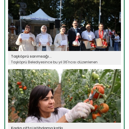
Devamını Oku ->
Taşköprü sarımsağı...
Taşköprü Belediyesince bu yıl 36'ncısı düzenlenen
Uluslararası...
Devamını Oku ->
Kadın çiftçi istihdama katkı...