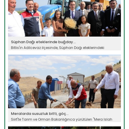
Süphan Dağı eteklerinde buğday...
Bitlis'in Adilcevaz ilçesinde, Süphan Dağı eteklerindeki
verimli...
Devamını Oku ->
Meralarda susuzluk bitti, göç...
Siirt'te Tarım ve Orman Bakanlığınca yürütülen "Mera Islah
ve...