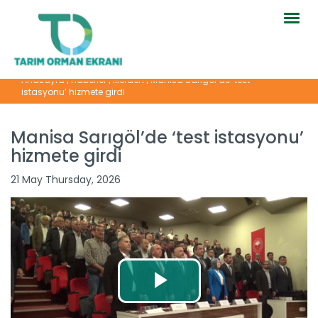
Togg
navig
Anasayfa
|
Haberler
|
İllerden
|
Manisa Sarıgöl’de ‘test
istasyonu’ hizmete girdi
Manisa Sarıgöl’de ‘test istasyonu’
hizmete girdi
21 May Thursday, 2026