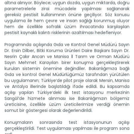
altına alınıyor. Böylece; uygun dozda, uygun miktarda, doğru
parametrelerle zirai mücadele yapılması sağlanarak
gereksiz pestisit kullanımının önüne geçiliyor. Söz konusu
uygulama ile hem çevre ve insan sağlığı korunmuş oluyor
hem de özellikle sofralık üzüm ihracatında karşılaşılan
pestisit kaynaklı kalıntı risklerinin azaltılması hedefleniyor.
Taşköprü sarımsağı...
Taşköprü Belediyesince bu yıl 36'ncısı düzenlenen
Uluslararası...
Programında açılışında Gıda ve Kontrol Genel Müdürü Sayın
Dr. Ersin Dilber, Bitki Koruma Ürünleri Daire Başkanı Sayın Dr.
Devamını Oku ->
Nesrin Çakır Arıcan ve Manisa İl Tarım ve Orman Müdürü
Sayın Mehmet Karayılan birer konuşma gerçekleştirerek
kurulan sistemin önemine değindiler. Bakanlığımıza bağlı
Gıda ve kontrol Genel Müdürlüğümüz tarafından yürütülen
bu uygulamanın; Türkiye’de pilot proje olarak Mersin, Manisa
ve Antalya illerinde başlatıldığı ifade edildi. Bu kapsamda
açılışı yapılan Türkiye’deki ilk test istasyonu merkezinin
Sarıgöl’de hizmete alınması ise Bakanlığımızın bölgemiz
üreticisine, özellikle üzüm üreticilerimize verdiği önemin
Sulama projesinde sona...
somut bir göstergesi olarak değerlendirildi.
Tarım ve Orman Bakanlığı Devlet Su İşleri Genel
Müdürlüğünün...
Konuşmaların sonrasında test istasyonunun açılışı
Devamını Oku ->
gerçekleştirildi. Test uygulaması yapılması ile program sona