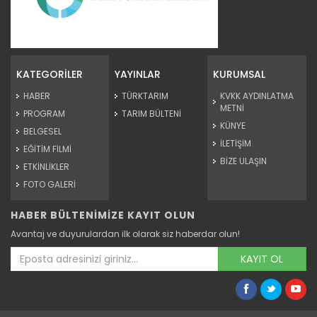
Meralarda susuzluk bitti, göç...
Siirt'te Tarım ve Orman Bakanlığınca yürütülen "Mera Islah
ve...
KATEGORİLER
YAYINLAR
KURUMSAL
Devamını Oku ->
HABER
TÜRKTARIM
KVKK AYDINLATMA
METNİ
PROGRAM
TARIM BÜLTENİ
KÜNYE
BELGESEL
İLETİŞİM
EĞİTİM FİLMİ
BİZE ULAŞIN
ETKİNLİKLER
FOTO GALERİ
HABER BÜLTENİMİZE KAYIT OLUN
Taşköprü sarımsağı...
Avantaj ve duyurulardan ilk olarak siz haberdar olun!
Taşköprü Belediyesince bu yıl 36'ncısı düzenlenen
Uluslararası...
KAYIT OL
Devamını Oku ->