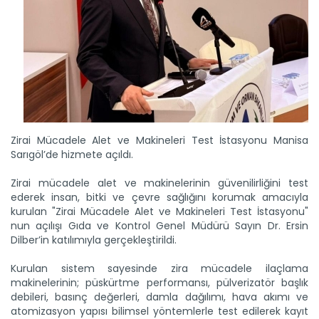
Zirai Mücadele Alet ve Makineleri Test İstasyonu Manisa
Sarıgöl’de hizmete açıldı.
Zirai mücadele alet ve makinelerinin güvenilirliğini test
ederek insan, bitki ve çevre sağlığını korumak amacıyla
kurulan "Zirai Mücadele Alet ve Makineleri Test İstasyonu"
Meralarda susuzluk bitti, göç...
nun açılışı Gıda ve Kontrol Genel Müdürü Sayın Dr. Ersin
Siirt'te Tarım ve Orman Bakanlığınca yürütülen "Mera Islah
Dilber’in katılımıyla gerçekleştirildi.
ve...
Devamını Oku ->
Kurulan sistem sayesinde zira mücadele ilaçlama
makinelerinin; püskürtme performansı, pülverizatör başlık
debileri, basınç değerleri, damla dağılımı, hava akımı ve
atomizasyon yapısı bilimsel yöntemlerle test edilerek kayıt