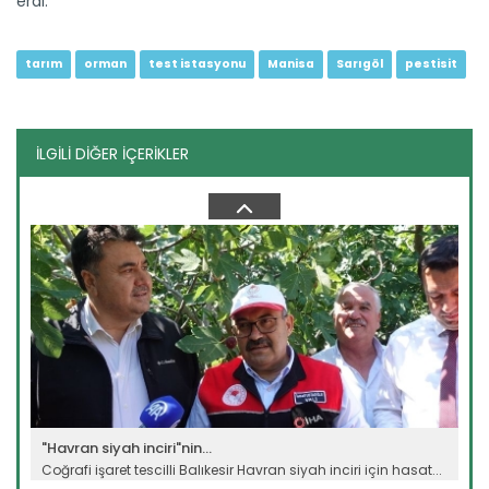
erdi.
tarım
orman
test istasyonu
Manisa
Sarıgöl
pestisit
İLGİLİ DİĞER İÇERİKLER
Genç girişimci devlet...
Erzincan’ın Tercan ilçesinde üniversite eğitimini
tamamladıktan...
Devamını Oku ->
"Havran siyah inciri"nin...
Coğrafi işaret tescilli Balıkesir Havran siyah inciri için hasat...