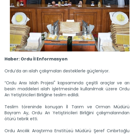
Samsun'un coğrafi işaretli...
Samsun'un Salıpazarı ilçesinde coğrafi işaret tescilli
kestane...
Devamını Oku ->
Haber: Ordu İl Enformasyon
Ordu’da arı ıslah çalışmaları desteklerle güçleniyor.
“Ordu Arısı Islah Projesi" kapsamında çeşitli araçlar ve arı
besin maddeleri ıslah işletmesinde kullanılmak üzere Ordu
Arı Yetiştiricileri Birliğine teslim edildi.
Teslim töreninde konuşan İl Tarım ve Orman Müdürü
“Ordu, bal üretiminde Türkiye...
Bayram Ay, Ordu Arı Yetiştiricileri Birliğini çalışmalarından
Türkiye’nin dört bir yanından gelip Ordu’nun bereketli...
ötürü tebrik etti.
Devamını Oku ->
Ordu Arıcılık Araştırma Enstitüsü Müdürü Şeref Cınbırtoğlu