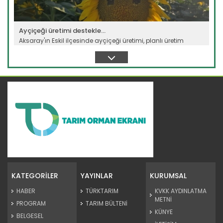
Ayçiçeği üretimi destekle...
Aksaray'ın Eskil ilçesinde ayçiçeği üretimi, planlı üretim
modeli...
Devamını Oku ->
Samsun'un coğrafi işaretli...
Samsun'un Salıpazarı ilçesinde coğrafi işaret tescilli
kestane...
KATEGORİLER
YAYINLAR
KURUMSAL
Devamını Oku ->
HABER
TÜRKTARIM
KVKK AYDINLATMA
METNİ
PROGRAM
TARIM BÜLTENİ
KÜNYE
BELGESEL