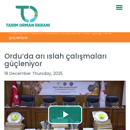
Togg
navig
Anasayfa
|
Haberler
|
İllerden
|
Ordu’da arı ıslah çalışmaları
güçleniyor
Ordu’da arı ıslah çalışmaları
güçleniyor
18 December Thursday, 2025