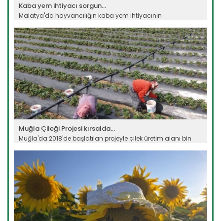
Kaba yem ihtiyacı sorgun...
Malatya'da hayvancılığın kaba yem ihtiyacının
karşılanması...
Devamını Oku ->
Muğla Çileği Projesi kırsalda...
Muğla'da 2018'de başlatılan projeyle çilek üretim alanı bin
614...
Devamını Oku ->