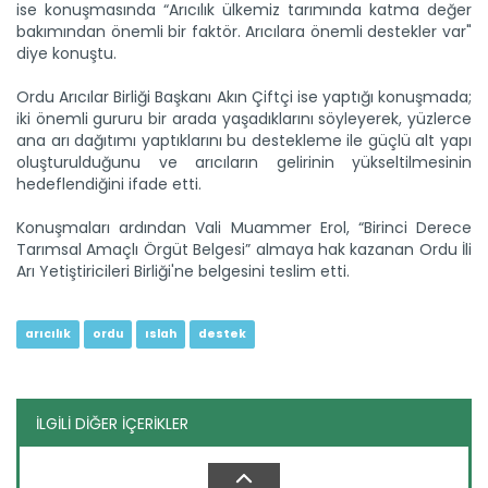
ise konuşmasında “Arıcılık ülkemiz tarımında katma değer
bakımından önemli bir faktör. Arıcılara önemli destekler var"
diye konuştu.
Ordu Arıcılar Birliği Başkanı Akın Çiftçi ise yaptığı konuşmada;
iki önemli gururu bir arada yaşadıklarını söyleyerek, yüzlerce
ana arı dağıtımı yaptıklarını bu destekleme ile güçlü alt yapı
oluşturulduğunu ve arıcıların gelirinin yükseltilmesinin
Hakkari'de kadın üreticiler...
hedeflendiğini ifade etti.
Hakkari'nin Yüksekova ilçesinde süt sağan kadın üreticilerin
daha...
Konuşmaları ardından Vali Muammer Erol, “Birinci Derece
Devamını Oku ->
Tarımsal Amaçlı Örgüt Belgesi” almaya hak kazanan Ordu İli
Arı Yetiştiricileri Birliği'ne belgesini teslim etti.
arıcılık
ordu
ıslah
destek
İLGİLİ DİĞER İÇERİKLER
Fındıkta kalite hasat filesi...
Ordu İl Tarım ve Orman Müdürlüğü “Fındık Hasat
İşlemlerinin...