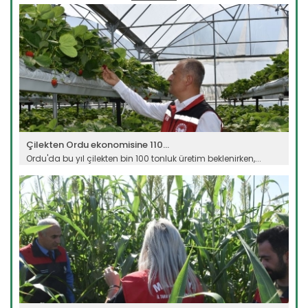
Devamını Oku ->
Çilekten Ordu ekonomisine 110...
Ordu'da bu yıl çilekten bin 100 tonluk üretim beklenirken,...
Devamını Oku ->