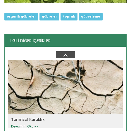
organik gübreler
gübreler
toprak
gübreleme
İLGİLİ DİĞER İÇERİKLER
Kuraklık Zamanlarında...
Devamını Oku ->
Tarımsal Kuraklık
Devamını Oku ->