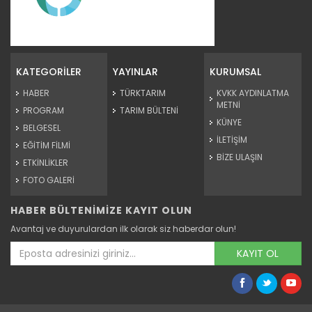
Organik Gübreler 1.Bölüm
Devamını Oku ->
KATEGORİLER
YAYINLAR
KURUMSAL
HABER
TÜRKTARIM
KVKK AYDINLATMA
METNİ
PROGRAM
TARIM BÜLTENİ
KÜNYE
BELGESEL
İLETİŞİM
EĞİTİM FİLMİ
BİZE ULAŞIN
ETKİNLİKLER
FOTO GALERİ
HABER BÜLTENİMİZE KAYIT OLUN
Mikrobiyal Gübreler
Avantaj ve duyurulardan ilk olarak siz haberdar olun!
Devamını Oku ->
KAYIT OL