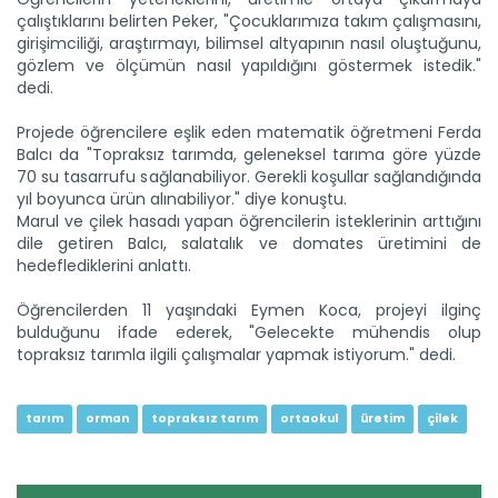
Taşköprü Belediyesince bu yıl 36'ncısı düzenlenen
Uluslararası...
çalıştıklarını belirten Peker, "Çocuklarımıza takım çalışmasını,
girişimciliği, araştırmayı, bilimsel altyapının nasıl oluştuğunu,
Devamını Oku ->
gözlem ve ölçümün nasıl yapıldığını göstermek istedik."
dedi.
Projede öğrencilere eşlik eden matematik öğretmeni Ferda
Balcı da "Topraksız tarımda, geleneksel tarıma göre yüzde
70 su tasarrufu sağlanabiliyor. Gerekli koşullar sağlandığında
yıl boyunca ürün alınabiliyor." diye konuştu.
Marul ve çilek hasadı yapan öğrencilerin isteklerinin arttığını
dile getiren Balcı, salatalık ve domates üretimini de
Sulama projesinde sona...
hedeflediklerini anlattı.
Tarım ve Orman Bakanlığı Devlet Su İşleri Genel
Müdürlüğünün...
Öğrencilerden 11 yaşındaki Eymen Koca, projeyi ilginç
Devamını Oku ->
bulduğunu ifade ederek, "Gelecekte mühendis olup
topraksız tarımla ilgili çalışmalar yapmak istiyorum." dedi.
tarım
orman
topraksız tarım
ortaokul
üretim
çilek