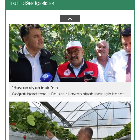
İLGİLİ DİĞER İÇERİKLER
Genç girişimci devlet...
Erzincan’ın Tercan ilçesinde üniversite eğitimini
tamamladıktan...
Devamını Oku ->
"Havran siyah inciri"nin...
Coğrafi işaret tescilli Balıkesir Havran siyah inciri için hasat...
Devamını Oku ->