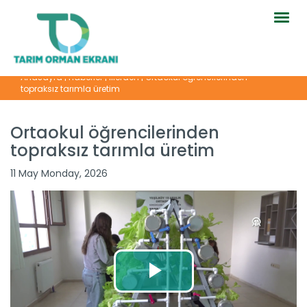
Togg
navig
Anasayfa
|
Haberler
|
İllerden
|
Ortaokul öğrencilerinden
topraksız tarımla üretim
Ortaokul öğrencilerinden
topraksız tarımla üretim
11 May Monday, 2026