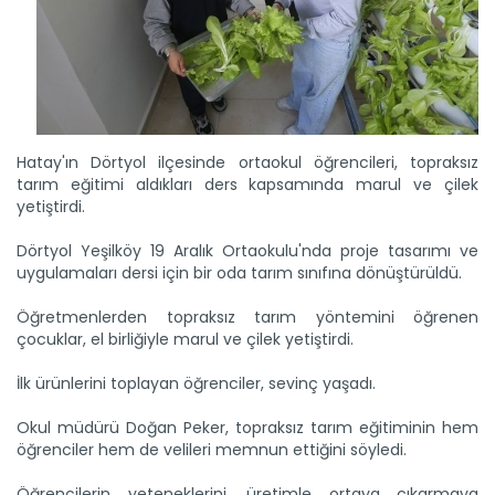
Hatay'ın Dörtyol ilçesinde ortaokul öğrencileri, topraksız
tarım eğitimi aldıkları ders kapsamında marul ve çilek
Meralarda susuzluk bitti, göç...
yetiştirdi.
Siirt'te Tarım ve Orman Bakanlığınca yürütülen "Mera Islah
ve...
Dörtyol Yeşilköy 19 Aralık Ortaokulu'nda proje tasarımı ve
Devamını Oku ->
uygulamaları dersi için bir oda tarım sınıfına dönüştürüldü.
Öğretmenlerden topraksız tarım yöntemini öğrenen
çocuklar, el birliğiyle marul ve çilek yetiştirdi.
İlk ürünlerini toplayan öğrenciler, sevinç yaşadı.
Okul müdürü Doğan Peker, topraksız tarım eğitiminin hem
öğrenciler hem de velileri memnun ettiğini söyledi.
Taşköprü sarımsağı...
Öğrencilerin yeteneklerini, üretimle ortaya çıkarmaya