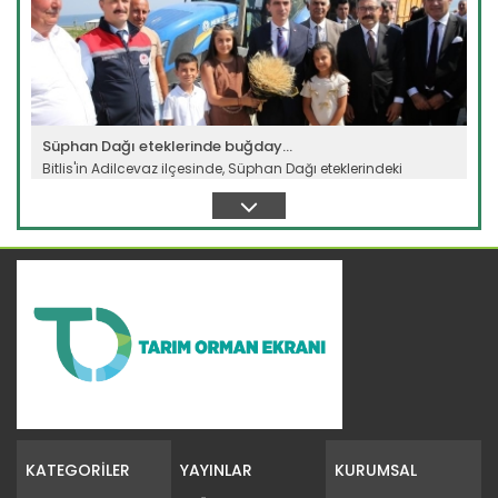
Süphan Dağı eteklerinde buğday...
Bitlis'in Adilcevaz ilçesinde, Süphan Dağı eteklerindeki
verimli...
Devamını Oku ->
Meralarda susuzluk bitti, göç...
Siirt'te Tarım ve Orman Bakanlığınca yürütülen "Mera Islah
ve...
KATEGORİLER
YAYINLAR
KURUMSAL
Devamını Oku ->