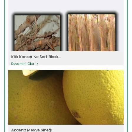
Kök Kanseri ve Sertifikalı...
Devamını Oku ->
Akdeniz Meyve Sineği