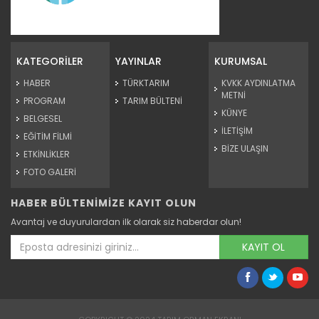
Süne Mücadelesinde Dikkat...
Devamını Oku ->
KATEGORİLER
YAYINLAR
KURUMSAL
HABER
TÜRKTARIM
KVKK AYDINLATMA
METNİ
PROGRAM
TARIM BÜLTENİ
KÜNYE
BELGESEL
İLETİŞİM
EĞİTİM FİLMİ
BİZE ULAŞIN
ETKİNLİKLER
FOTO GALERİ
HABER BÜLTENİMİZE KAYIT OLUN
Palmiye Kırmızı Böceği
Avantaj ve duyurulardan ilk olarak siz haberdar olun!
Devamını Oku ->
KAYIT OL