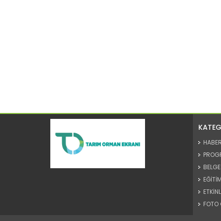
KATEG
HABE
PROG
BELGE
EĞİTİM
ETKİNL
FOTO 