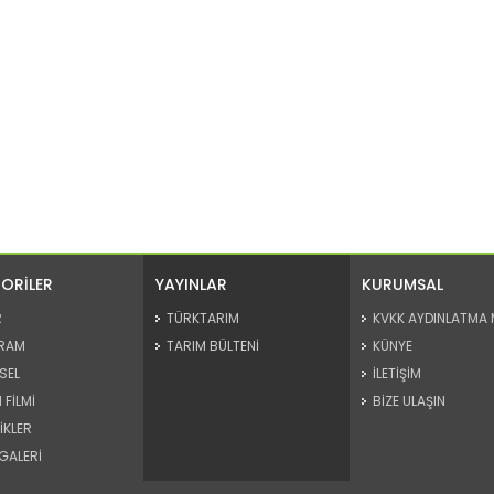
ORİLER
YAYINLAR
KURUMSAL
R
TÜRKTARIM
KVKK AYDINLATMA 
RAM
TARIM BÜLTENİ
KÜNYE
SEL
İLETİŞİM
 FİLMİ
BİZE ULAŞIN
İKLER
GALERİ