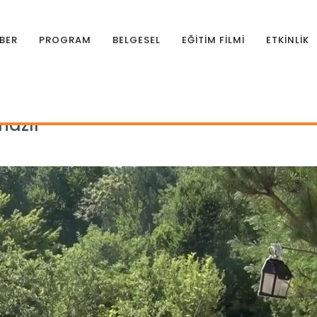
BER
PROGRAM
BELGESEL
EĞİTİM FİLMİ
ETKİNLİK
a hazır
hazır