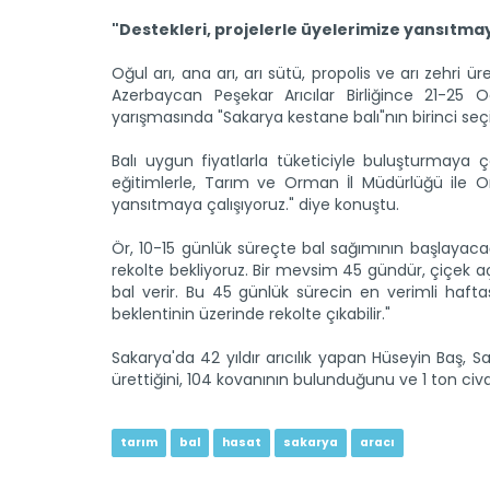
"Destekleri, projelerle üyelerimize yansıtma
Oğul arı, ana arı, arı sütü, propolis ve arı zehri 
Azerbaycan Peşekar Arıcılar Birliğince 21-25 O
yarışmasında "Sakarya kestane balı"nın birinci seçil
Balı uygun fiyatlarla tüketiciyle buluşturmaya ça
eğitimlerle, Tarım ve Orman İl Müdürlüğü ile O
yansıtmaya çalışıyoruz." diye konuştu.
Ör, 10-15 günlük süreçte bal sağımının başlayacağ
rekolte bekliyoruz. Bir mevsim 45 gündür, çiçek aç
bal verir. Bu 45 günlük sürecin en verimli haft
beklentinin üzerinde rekolte çıkabilir."
Sakarya'da 42 yıldır arıcılık yapan Hüseyin Baş, 
ürettiğini, 104 kovanının bulunduğunu ve 1 ton ci
tarım
bal
hasat
sakarya
aracı