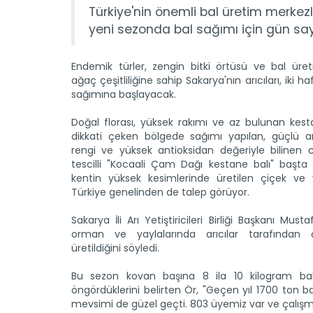
Türkiye'nin önemli bal üretim merkezl
yeni sezonda bal sağımı için gün say
Endemik türler, zengin bitki örtüsü ve bal üre
ağaç çeşitliliğine sahip Sakarya'nın arıcıları, iki h
sağımına başlayacak.
Doğal florası, yüksek rakımı ve az bulunan kesta
dikkati çeken bölgede sağımı yapılan, güçlü a
rengi ve yüksek antioksidan değeriyle bilinen c
tescilli "Kocaali Çam Dağı kestane balı" başta
kentin yüksek kesimlerinde üretilen çiçek ve y
Türkiye genelinden de talep görüyor.
Sakarya İli Arı Yetiştiricileri Birliği Başkanı Must
orman ve yaylalarında arıcılar tarafından çe
üretildiğini söyledi.
Bu sezon kovan başına 8 ila 10 kilogram bal 
öngördüklerini belirten Ör, "Geçen yıl 1700 ton ba
mevsimi de güzel geçti. 803 üyemiz var ve çalışma