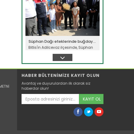
Süphan Dağı eteklerinde buğday...
Bitlis'in Adilcevaz ilçesinde, Süphan
Dağı eteklerindeki verimli...
Devamını Oku ->
HABER BÜLTENİMİZE KAYIT OLUN
Avantaj ve duyurulardan ilk olarak siz
METNİ
haberdar olun!
KAYIT OL
Meralarda susuzluk bitti, göç...
Siirt'te Tarım ve Orman Bakanlığınca
yürütülen "Mera Islah ve...
Devamını Oku ->