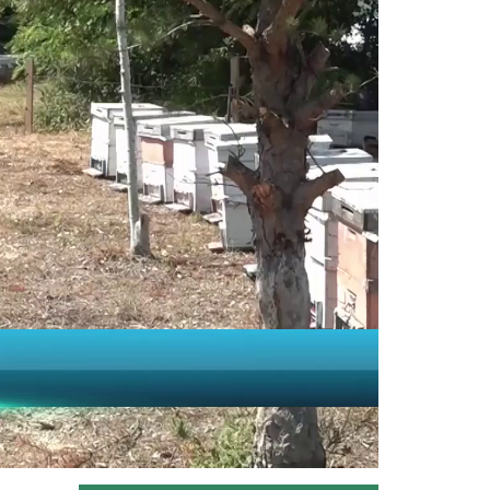
Taşköprü Belediyesince bu yıl 36'ncısı
düzenlenen Uluslararası...
Devamını Oku ->
Sulama projesinde sona...
Tarım ve Orman Bakanlığı Devlet Su
İşleri Genel Müdürlüğünün...
Devamını Oku ->