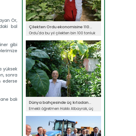
layan Ör,
daki bal
Çilekten Ordu ekonomisine 110...
Ordu'da bu yıl çilekten bin 100 tonluk
üretim beklenirken,...
iner gibi
Devamını Oku ->
lerimize
ha yüksek
en, sonra
m ederse
tane balı
Dünya bahçesinde üç kıtadan...
Emekli öğretmen Hakkı Albayrak, üç
kıta ve 50 farklı ülkeden...
Devamını Oku ->