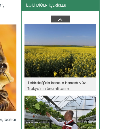
r,
İLGİLİ DİĞER İÇERİKLER
Genç girişimci devlet...
Erzincan’ın Tercan ilçesinde
üniversite eğitimini tamamladıktan...
Devamını Oku ->
Tekirdağ'da kanola hasadı yüz...
Trakya’nın önemli tarım
merkezlerinden Tekirdağ’da 215 bin...
Devamını Oku ->
or, bahar