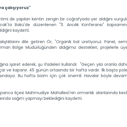
ya çalışıyoruz"
üretimi de yapılan kentin zengin bir coğrafyada yer aldığını vurgu
cak'ta Bakü'de düzenlenen "11. Arıcılık Konferansı" kapsamın
diğini kaydetti.
lıştıklarını dile getiren Ör, "Organik bal üretiyoruz. Panel, sem
rman Bölge Müdürlüğünden aldığımız destekleri, projelerle üye
ına işaret ederek, şu ifadeleri kullandı: "Geçen yıla oranla da
ar ve kapanır. 45 günün ortasında bir hafta vardır. İlk başta pol
asındayız. Bu hafta bizim için çok önemli. Havalar böyle deva
Sapanca ilçesi Mahmudiye Mahallesi'nin ormanlık alanlarında kes
varında sağım yapmayı beklediğini kaydetti.