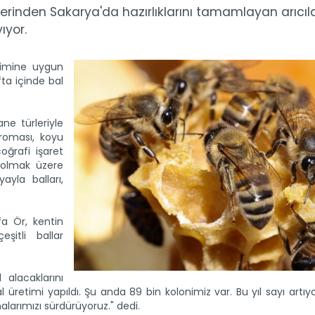
erinden Sakarya'da hazırlıklarını tamamlayan arıcıla
ıyor.
timine uygun
afta içinde bal
ne türleriyle
roması, koyu
oğrafi işaret
 olmak üzere
ayla balları,
afa Ör, kentin
şitli ballar
alacaklarını
l üretimi yapıldı. Şu anda 89 bin kolonimiz var. Bu yıl sayı artıy
larımızı sürdürüyoruz." dedi.