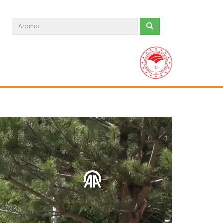
Meralarda susuzluk bitti, göç...
Siirt'te Tarım ve Orman Bakanlığınca
yürütülen "Mera Islah ve...
Devamını Oku ->
Taşköprü sarımsağı...