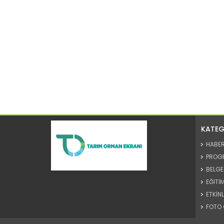
KATEG
HABE
PROG
BELGE
EĞİTİM
ETKİNL
FOTO 