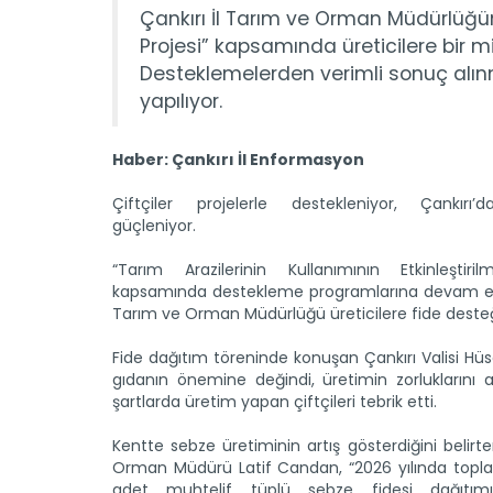
Çankırı İl Tarım ve Orman Müdürlüğünü
Projesi” kapsamında üreticilere bir mi
Desteklemelerden verimli sonuç alınma
yapılıyor.
Haber: Çankırı İl Enformasyon
Çiftçiler projelerle destekleniyor, Çankırı’d
güçleniyor.
“Tarım Arazilerinin Kullanımının Etkinleştiril
kapsamında destekleme programlarına devam ede
Tarım ve Orman Müdürlüğü üreticilere fide deste
Fide dağıtım töreninde konuşan Çankırı Valisi Hüs
gıdanın önemine değindi, üretimin zorluklarını a
şartlarda üretim yapan çiftçileri tebrik etti.
Kentte sebze üretiminin artış gösterdiğini belirt
Orman Müdürü Latif Candan, “2026 yılında topla
adet muhtelif tüplü sebze fidesi dağıtımı 