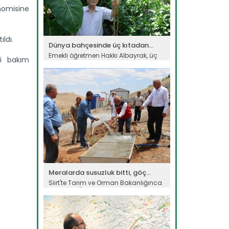
onomisine
ldı.
Dünya bahçesinde üç kıtadan...
Emekli öğretmen Hakkı Albayrak, üç
ki bakım
kıta ve 50 farklı ülkeden...
Devamını Oku ->
Meralarda susuzluk bitti, göç...
Siirt'te Tarım ve Orman Bakanlığınca
yürütülen "Mera Islah ve...
Devamını Oku ->