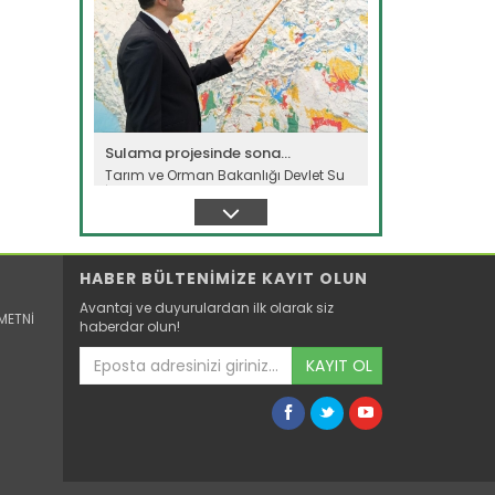
Sulama projesinde sona...
Tarım ve Orman Bakanlığı Devlet Su
İşleri Genel Müdürlüğünün...
Devamını Oku ->
HABER BÜLTENİMİZE KAYIT OLUN
Avantaj ve duyurulardan ilk olarak siz
METNİ
haberdar olun!
KAYIT OL
B-Reçete sistemi ile güvenilir...
Tarım ve Orman Bakanlığının hayata
geçirdiği “B-Reçete Sistemi”...
Devamını Oku ->