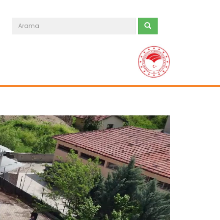
B-Reçete sistemi ile güvenilir...
Tarım ve Orman Bakanlığının hayata
geçirdiği “B-Reçete Sistemi”...
Devamını Oku ->
Kaba yem ihtiyacı sorgun...