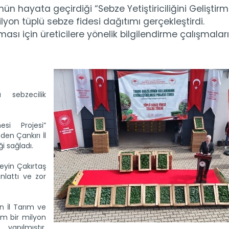
n hayata geçirdiği “Sebze Yetiştiriciliğini Geliştir
lyon tüplü sebze fidesi dağıtımı gerçekleştirdi.
sı için üreticilere yönelik bilgilendirme çalışmalar
a sebzecilik
mesi Projesi”
n Çankırı İl
ği sağladı.
eyin Çakırtaş
nlattı ve zor
en İl Tarım ve
m bir milyon
yapılmıştır.