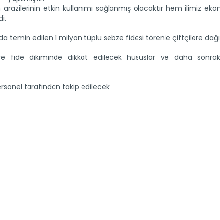
m arazilerinin etkin kullanımı sağlanmış olacaktır hem ilimiz ek
i.
da temin edilen 1 milyon tüplü sebze fidesi törenle çiftçilere dağıtı
lere fide dikiminde dikkat edilecek hususlar ve daha sonra
ersonel tarafından takip edilecek.