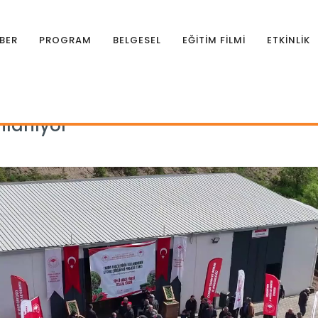
BER
PROGRAM
BELGESEL
EĞİTİM FİLMİ
ETKİNLİK
canlanıyor
nlanıyor