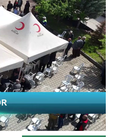
Malatya'da hayvancılığın kaba yem
ihtiyacının karşılanması...
Devamını Oku ->
Kağızman kayısısı lezzetini...
Kars'ın Kağızman ilçesinde, Aras
Vadisi'nde mikroklimada yetişen...
Devamını Oku ->