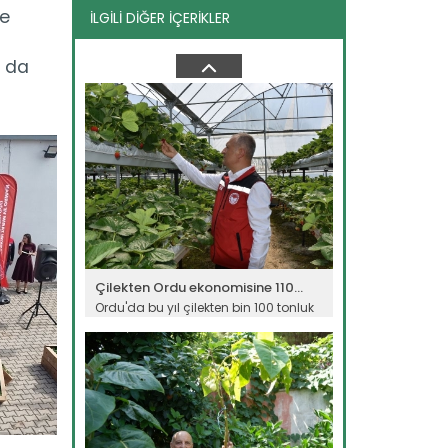
me
İLGİLİ DİĞER İÇERİKLER
Malç uygulaması maliyet...
Erzincan'da bir üretici, sebze
ı da
tarlasında uyguladığı plastik malç...
Devamını Oku ->
Çilekten Ordu ekonomisine 110...
Ordu'da bu yıl çilekten bin 100 tonluk
üretim beklenirken,...
Devamını Oku ->