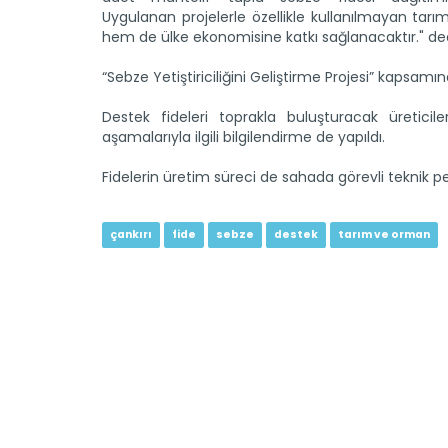
Uygulanan projelerle özellikle kullanılmayan tarı
hem de ülke ekonomisine katkı sağlanacaktır." ded
“Sebze Yetiştiriciliğini Geliştirme Projesi” kapsamın
Destek fideleri toprakla buluşturacak üretici
aşamalarıyla ilgili bilgilendirme de yapıldı.
Fidelerin üretim süreci de sahada görevli teknik p
çankırı
fide
sebze
destek
tarım ve orman