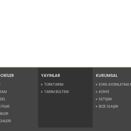
ORİLER
YAYINLAR
KURUMSAL
R
TÜRKTARIM
KVKK AYDINLATMA 
RAM
TARIM BÜLTENİ
KÜNYE
SEL
İLETİŞİM
 FİLMİ
BİZE ULAŞIN
İKLER
GALERİ