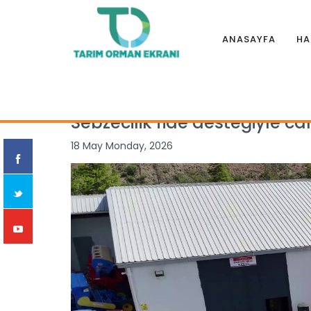
ANASAYFA
HA
Anasayfa
|
Haberler
|
İllerden
|
Sebzecilik fide desteğiyle 
Sebzecilik fide desteğiyle ca
18 May Monday, 2026