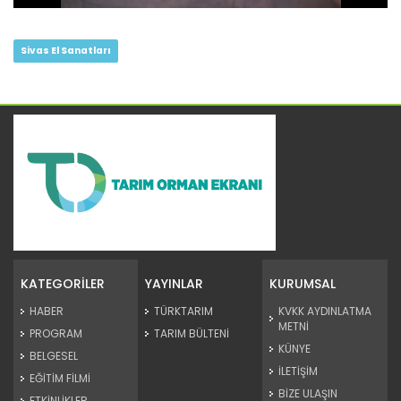
Sivas El Sanatları
KATEGORİLER
YAYINLAR
KURUMSAL
HABER
TÜRKTARIM
KVKK AYDINLATMA
METNİ
PROGRAM
TARIM BÜLTENİ
KÜNYE
BELGESEL
İLETİŞİM
EĞİTİM FİLMİ
BİZE ULAŞIN
ETKİNLİKLER