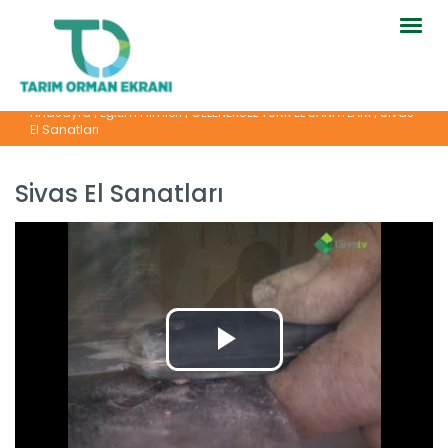
Togg
navig
Anasayfa
|
Eğitim Filmleri
|
GELENEKSEL TÜRK EL SANATLARI
|
Sivas
El Sanatları
Sivas El Sanatları