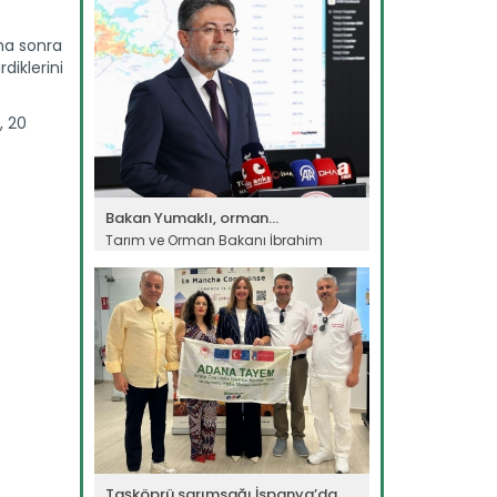
Devamını Oku ->
aha sonra
diklerini
, 20
Bakan Yumaklı, orman...
Tarım ve Orman Bakanı İbrahim
Yumaklı, Antalya Kaş ve Isparta...
Devamını Oku ->
Taşköprü sarımsağı İspanya’da...