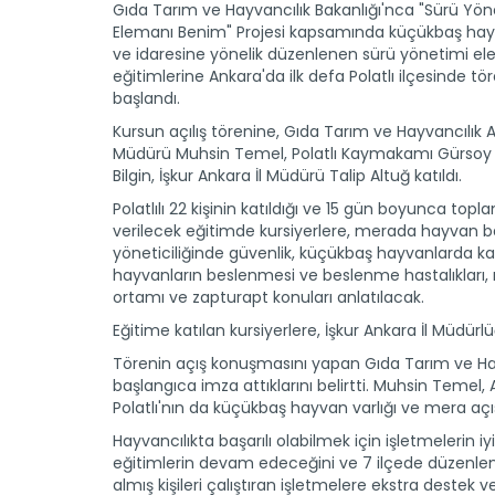
Gıda Tarım ve Hayvancılık Bakanlığı'nca "Sürü Yön
Elemanı Benim" Projesi kapsamında küçükbaş hay
ve idaresine yönelik düzenlenen sürü yönetimi e
eğitimlerine Ankara'da ilk defa Polatlı ilçesinde tö
başlandı.
Kursun açılış törenine, Gıda Tarım ve Hayvancılık A
Müdürü Muhsin Temel, Polatlı Kaymakamı Gürso
Bilgin, İşkur Ankara İl Müdürü Talip Altuğ katıldı.
Polatlılı 22 kişinin katıldığı ve 15 gün boyunca topl
verilecek eğitimde kursiyerlere, merada hayvan b
yöneticiliğinde güvenlik, küçükbaş hayvanlarda ka
hayvanların beslenmesi ve beslenme hastalıkları, ı
ortamı ve zapturapt konuları anlatılacak.
Eğitime katılan kursiyerlere, İşkur Ankara İl Müdür
Törenin açış konuşmasını yapan Gıda Tarım ve Hay
başlangıca imza attıklarını belirtti. Muhsin Temel
Polatlı'nın da küçükbaş hayvan varlığı ve mera aç
Hayvancılıkta başarılı olabilmek için işletmelerin i
eğitimlerin devam edeceğini ve 7 ilçede düzenlenece
almış kişileri çalıştıran işletmelere ekstra deste