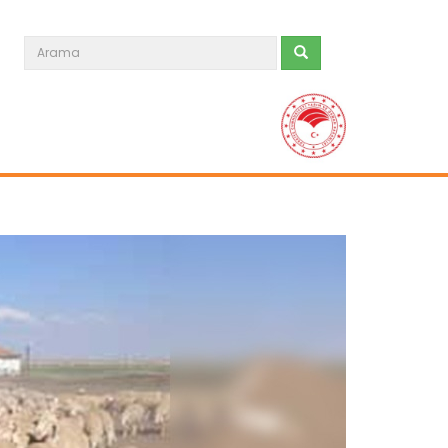
Tarım ve Orman Bakanlığından...
Tarım ve Orman Bakanı İbrahim
Yumaklı, ailelerin doğayla...
Devamını Oku ->
Türkiye’den İspanya’ya yardım...
Tarım ve Orman Bakanı İbrahim
Yumaklı: “Dost ülke İspanya’nın...
Devamını Oku ->