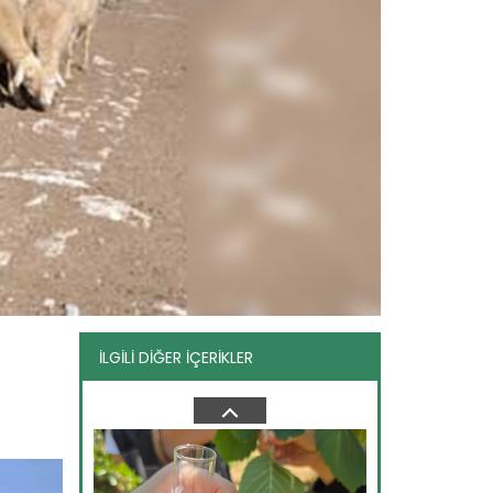
Van Gölü için düzenlenen...
Tarım ve Orman Bakanı İbrahim
Yumaklı’nın da katıldığı "Gelecek...
Devamını Oku ->
İLGİLİ DİĞER İÇERİKLER
TİGEM’den piyasaya ayçiçeği...
Tarım İşletmeleri Genel Müdürlüğü,
piyasa ihtiyacını karşılamak...
Devamını Oku ->