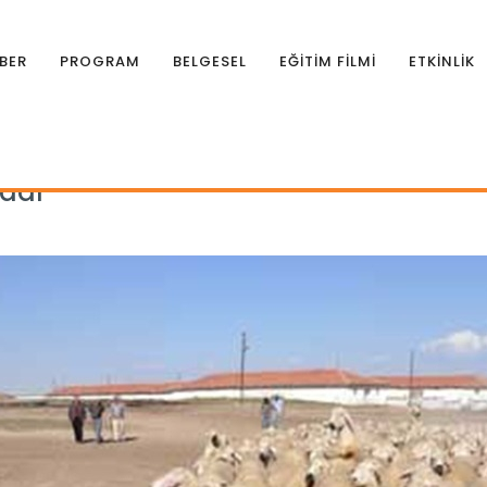
BER
PROGRAM
BELGESEL
EĞİTİM FİLMİ
ETKİNLİK
aşladı
ladı