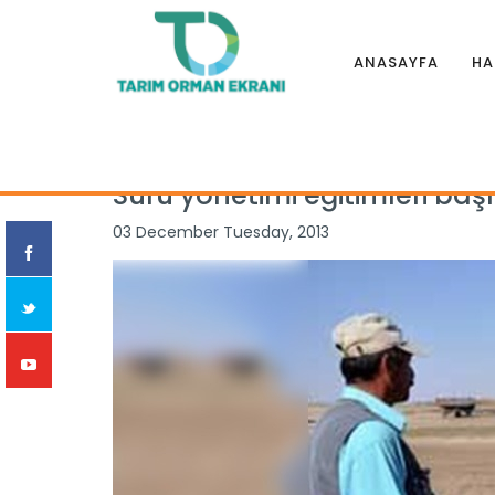
ANASAYFA
HA
Anasayfa
|
Haberler
|
Bakanlık
|
Sürü yönetimi eğitimleri b
Sürü yönetimi eğitimleri baş
03 December Tuesday, 2013