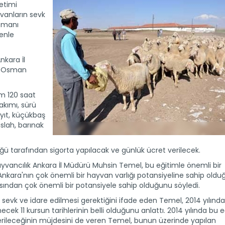
etimi
vanların sevk
lemanı
renle
nkara İl
y Osman
am 120 saat
akımı, sürü
yıt, küçükbaş
slah, barınak
lüğü tarafından sigorta yapılacak ve günlük ücret verilecek.
vancılık Ankara İl Müdürü Muhsin Temel, bu eğitimle önemli bir
, Ankara'nın çok önemli bir hayvan varlığı potansiyeline sahip old
ısından çok önemli bir potansiyele sahip olduğunu söyledi.
yi sevk ve idare edilmesi gerektiğini ifade eden Temel, 2014 yılınd
k 11 kursun tarihlerinin belli olduğunu anlattı. 2014 yılında bu e
k verileceğinin müjdesini de veren Temel, bunun üzerinde yapılan