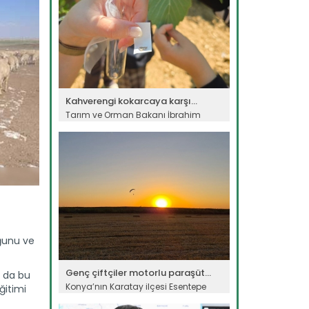
Kahverengi kokarcaya karşı...
Tarım ve Orman Bakanı İbrahim
Yumaklı, kahverengi kokarca...
Devamını Oku ->
uğunu ve
Genç çiftçiler motorlu paraşüt...
a da bu
Konya’nın Karatay ilçesi Esentepe
ğitimi
köyünde çiftçilik yapan Handan...