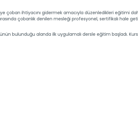
lifiye çoban ihtiyacını gidermek amacıyla düzenledikleri eğitimi d
rasında çobanlık denilen mesleği profesyonel, sertifikalı hale getir
sünün bulunduğu alanda ilk uygulamalı dersle eğitim başladı. Kurs