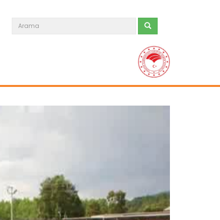
Ankara Keçisi Oğlağı
Oğlağını kesme, damızlığını ve
geleceğini heba etme...
Devamını Oku ->
Akdeniz Meyve Sineği
Akdeniz meyve sineğine karşı toplu