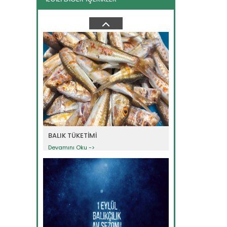
İsraf
Devamını Oku ->
BALIK TÜKETİMİ
Devamını Oku ->