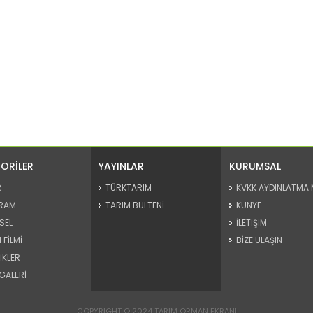
ORİLER
YAYINLAR
KURUMSAL
R
TÜRKTARIM
KVKK AYDINLATMA 
RAM
TARIM BÜLTENİ
KÜNYE
SEL
İLETİŞİM
 FİLMİ
BİZE ULAŞIN
İKLER
GALERİ
COPYRIGHT © 2024 TARIM ORMAN EKRANI