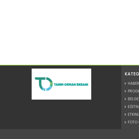
KATEG
HABE
PROG
BELGE
EĞİTİM
ETKİNL
FOTO 