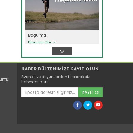
Boğulma
Devamını Oku ->
HABER BÜLTENİMİZE KAYIT OLUN
Avantaj ve duyurulardan ilk olarak siz
METNİ
haberdar olun!
KAYIT OL
Ankara Keçisi Oğlağı
Oğlağını kesme, damızlığını ve
geleceğini heba etme...
Devamını Oku ->