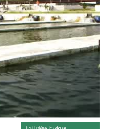
mücadele büyük önem taşır.
Devamını Oku ->
İklim Değişikliği
Devamını Oku ->
İLGİLİ DİĞER İÇERİKLER