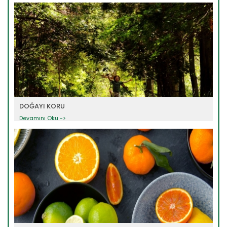
DOĞAYI KORU
Devamını Oku ->