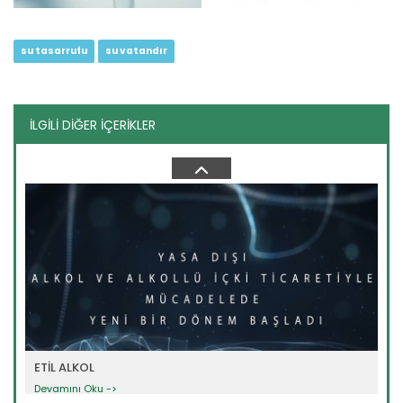
su tasarrufu
su vatandır
İLGİLİ DİĞER İÇERİKLER
BAKLİYAT
Devamını Oku ->
ETİL ALKOL
Devamını Oku ->