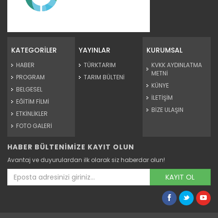
GENEL TARIM SAYIMI - Animasyon
Devamını Oku ->
KATEGORİLER
YAYINLAR
KURUMSAL
HABER
TÜRKTARIM
KVKK AYDINLATMA
METNİ
PROGRAM
TARIM BÜLTENİ
KÜNYE
BELGESEL
İLETİŞİM
EĞİTİM FİLMİ
BİZE ULAŞIN
ETKİNLİKLER
FOTO GALERİ
HABER BÜLTENİMİZE KAYIT OLUN
ÇİFTÇİ KAYIT SİSTEMİ (ÇKS)
Avantaj ve duyurulardan ilk olarak siz haberdar olun!
Devamını Oku ->
KAYIT OL