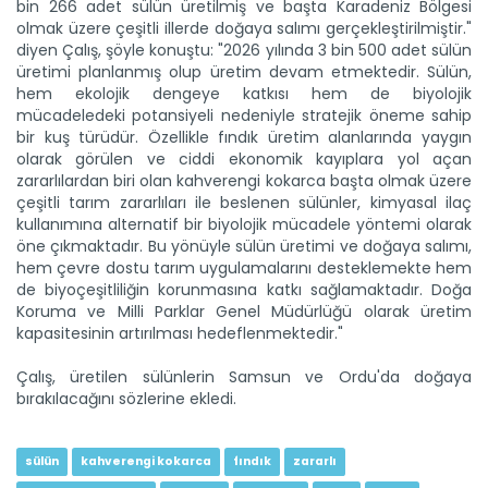
bin 266 adet sülün üretilmiş ve başta Karadeniz Bölgesi
olmak üzere çeşitli illerde doğaya salımı gerçekleştirilmiştir."
diyen Çalış, şöyle konuştu: "2026 yılında 3 bin 500 adet sülün
üretimi planlanmış olup üretim devam etmektedir. Sülün,
hem ekolojik dengeye katkısı hem de biyolojik
Kağızman kayısısı lezzetini...
mücadeledeki potansiyeli nedeniyle stratejik öneme sahip
Kars'ın Kağızman ilçesinde, Aras Vadisi'nde mikroklimada
bir kuş türüdür. Özellikle fındık üretim alanlarında yaygın
yetişen...
olarak görülen ve ciddi ekonomik kayıplara yol açan
Devamını Oku ->
zararlılardan biri olan kahverengi kokarca başta olmak üzere
çeşitli tarım zararlıları ile beslenen sülünler, kimyasal ilaç
kullanımına alternatif bir biyolojik mücadele yöntemi olarak
öne çıkmaktadır. Bu yönüyle sülün üretimi ve doğaya salımı,
hem çevre dostu tarım uygulamalarını desteklemekte hem
de biyoçeşitliliğin korunmasına katkı sağlamaktadır. Doğa
Koruma ve Milli Parklar Genel Müdürlüğü olarak üretim
kapasitesinin artırılması hedeflenmektedir."
Fındık emekçileri Ordu’ya...
Çalış, üretilen sülünlerin Samsun ve Ordu'da doğaya
Türkiye’nin fındık üretim merkezlerinden Ordu’da hasat
bırakılacağını sözlerine ekledi.
sezonu...
Devamını Oku ->
sülün
kahverengi kokarca
fındık
zararlı