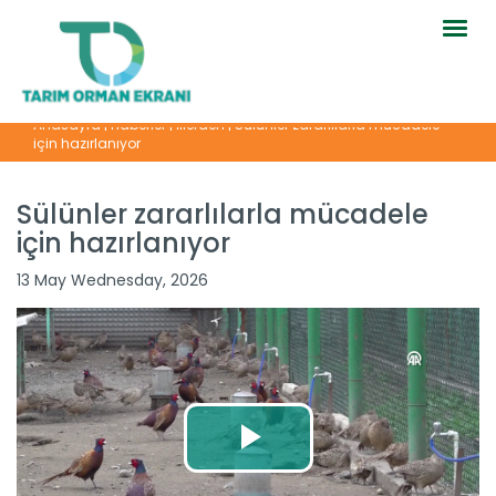
Togg
navig
Anasayfa
|
Haberler
|
İllerden
|
Sülünler zararlılarla mücadele
için hazırlanıyor
Sülünler zararlılarla mücadele
için hazırlanıyor
13 May Wednesday, 2026