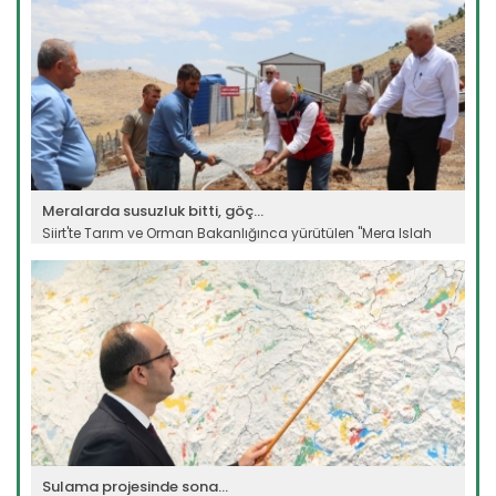
Meralarda susuzluk bitti, göç...
Siirt'te Tarım ve Orman Bakanlığınca yürütülen "Mera Islah
ve...
Devamını Oku ->
Sulama projesinde sona...