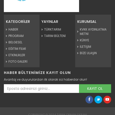
Kaba yem ihtiyacı sorgun...
Malatya'da hayvancılığın kaba yem ihtiyacının
karşılanması...
KATEGORİLER
YAYINLAR
KURUMSAL
Devamını Oku ->
HABER
TÜRKTARIM
KVKK AYDINLATMA
METNİ
PROGRAM
TARIM BÜLTENİ
KÜNYE
BELGESEL
İLETİŞİM
EĞİTİM FİLMİ
BİZE ULAŞIN
ETKİNLİKLER
FOTO GALERİ
HABER BÜLTENİMİZE KAYIT OLUN
Kağızman kayısısı lezzetini...
Avantaj ve duyurulardan ilk olarak siz haberdar olun!
Kars'ın Kağızman ilçesinde, Aras Vadisi'nde mikroklimada
yetişen...
KAYIT OL
Devamını Oku ->
COPYRIGHT © 2024 TARIM ORMAN EKRANI