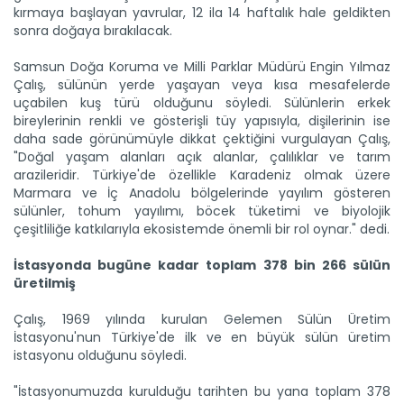
kırmaya başlayan yavrular, 12 ila 14 haftalık hale geldikten
sonra doğaya bırakılacak.
Samsun Doğa Koruma ve Milli Parklar Müdürü Engin Yılmaz
Çalış, sülünün yerde yaşayan veya kısa mesafelerde
uçabilen kuş türü olduğunu söyledi. Sülünlerin erkek
bireylerinin renkli ve gösterişli tüy yapısıyla, dişilerinin ise
daha sade görünümüyle dikkat çektiğini vurgulayan Çalış,
"Doğal yaşam alanları açık alanlar, çalılıklar ve tarım
arazileridir. Türkiye'de özellikle Karadeniz olmak üzere
Marmara ve İç Anadolu bölgelerinde yayılım gösteren
sülünler, tohum yayılımı, böcek tüketimi ve biyolojik
çeşitliliğe katkılarıyla ekosistemde önemli bir rol oynar." dedi.
Kaba yem ihtiyacı sorgun...
İstasyonda bugüne kadar toplam 378 bin 266 sülün
Malatya'da hayvancılığın kaba yem ihtiyacının
üretilmiş
karşılanması...
Devamını Oku ->
Çalış, 1969 yılında kurulan Gelemen Sülün Üretim
İstasyonu'nun Türkiye'de ilk ve en büyük sülün üretim
istasyonu olduğunu söyledi.
"İstasyonumuzda kurulduğu tarihten bu yana toplam 378