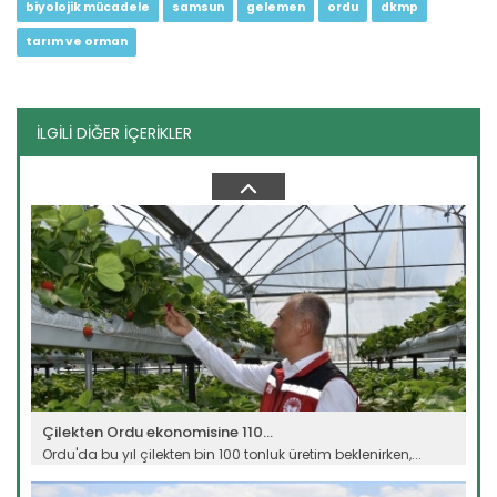
biyolojik mücadele
samsun
gelemen
ordu
dkmp
tarım ve orman
İLGİLİ DİĞER İÇERİKLER
Ayçiçeği üretimi destekle...
Aksaray'ın Eskil ilçesinde ayçiçeği üretimi, planlı üretim
modeli...
Devamını Oku ->
Çilekten Ordu ekonomisine 110...
Ordu'da bu yıl çilekten bin 100 tonluk üretim beklenirken,...
Devamını Oku ->