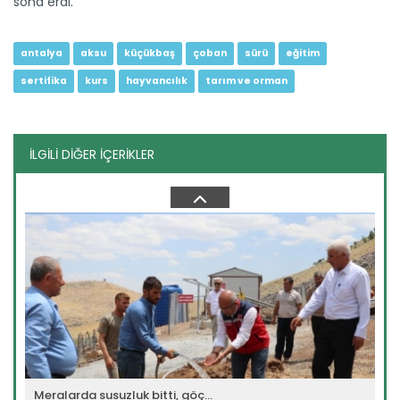
sona erdi.
Devamını Oku ->
antalya
aksu
küçükbaş
çoban
sürü
eğitim
sertifika
kurs
hayvancılık
tarım ve orman
İLGİLİ DİĞER İÇERİKLER
Kars’ın coğrafi işaretli...
Mera ve yaylalarında yoğun hayvancılık yapılan Kars
Türkiye'nin...
Devamını Oku ->
Meralarda susuzluk bitti, göç...