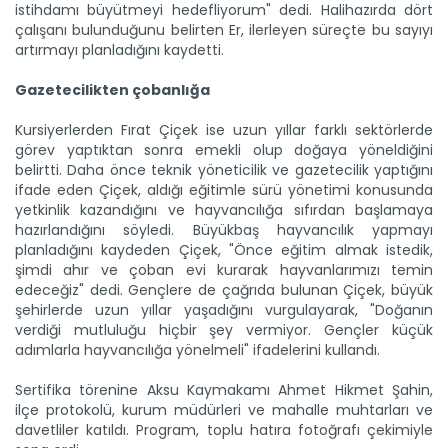
istihdamı büyütmeyi hedefliyorum" dedi. Halihazırda dört
çalışanı bulunduğunu belirten Er, ilerleyen süreçte bu sayıyı
artırmayı planladığını kaydetti.
Gazetecilikten çobanlığa
Kursiyerlerden Fırat Çiçek ise uzun yıllar farklı sektörlerde
Kağızman kayısısı lezzetini...
görev yaptıktan sonra emekli olup doğaya yöneldiğini
Kars'ın Kağızman ilçesinde, Aras Vadisi'nde mikroklimada
belirtti. Daha önce teknik yöneticilik ve gazetecilik yaptığını
yetişen...
ifade eden Çiçek, aldığı eğitimle sürü yönetimi konusunda
Devamını Oku ->
yetkinlik kazandığını ve hayvancılığa sıfırdan başlamaya
hazırlandığını söyledi. Büyükbaş hayvancılık yapmayı
planladığını kaydeden Çiçek, "Önce eğitim almak istedik,
şimdi ahır ve çoban evi kurarak hayvanlarımızı temin
edeceğiz" dedi. Gençlere de çağrıda bulunan Çiçek, büyük
şehirlerde uzun yıllar yaşadığını vurgulayarak, "Doğanın
verdiği mutluluğu hiçbir şey vermiyor. Gençler küçük
adımlarla hayvancılığa yönelmeli" ifadelerini kullandı.
Sertifika törenine Aksu Kaymakamı Ahmet Hikmet Şahin,
Ayçiçeği üretimi destekle...
ilçe protokolü, kurum müdürleri ve mahalle muhtarları ve
Aksaray'ın Eskil ilçesinde ayçiçeği üretimi, planlı üretim
modeli...
davetliler katıldı. Program, toplu hatıra fotoğrafı çekimiyle