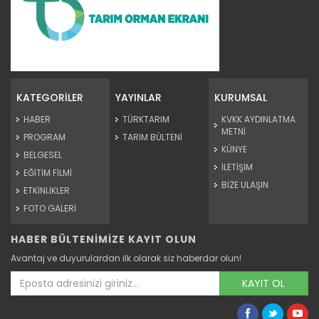
Kaba yem ihtiyacı sorgun...
Malatya'da hayvancılığın kaba yem ihtiyacının
karşılanması...
KATEGORİLER
YAYINLAR
KURUMSAL
Devamını Oku ->
HABER
TÜRKTARIM
KVKK AYDINLATMA
METNİ
PROGRAM
TARIM BÜLTENİ
KÜNYE
BELGESEL
İLETİŞİM
EĞİTİM FİLMİ
BİZE ULAŞIN
ETKİNLİKLER
FOTO GALERİ
HABER BÜLTENİMİZE KAYIT OLUN
Kağızman kayısısı lezzetini...
Avantaj ve duyurulardan ilk olarak siz haberdar olun!
Kars'ın Kağızman ilçesinde, Aras Vadisi'nde mikroklimada
yetişen...
KAYIT OL
Devamını Oku ->