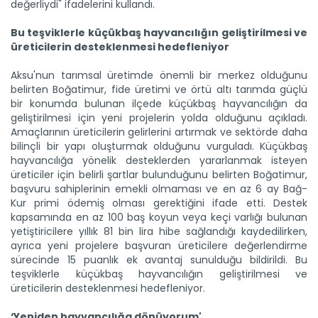
değerliydi" ifadelerini kullandı.
Bu teşviklerle küçükbaş hayvancılığın geliştirilmesi ve
üreticilerin desteklenmesi hedefleniyor
Aksu'nun tarımsal üretimde önemli bir merkez olduğunu
belirten Boğatimur, fide üretimi ve örtü altı tarımda güçlü
bir konumda bulunan ilçede küçükbaş hayvancılığın da
geliştirilmesi için yeni projelerin yolda olduğunu açıkladı.
Amaçlarının üreticilerin gelirlerini artırmak ve sektörde daha
bilinçli bir yapı oluşturmak olduğunu vurguladı. Küçükbaş
hayvancılığa yönelik desteklerden yararlanmak isteyen
üreticiler için belirli şartlar bulunduğunu belirten Boğatimur,
başvuru sahiplerinin emekli olmaması ve en az 6 ay Bağ-
Kur primi ödemiş olması gerektiğini ifade etti. Destek
kapsamında en az 100 baş koyun veya keçi varlığı bulunan
yetiştiricilere yıllık 81 bin lira hibe sağlandığı kaydedilirken,
ayrıca yeni projelere başvuran üreticilere değerlendirme
sürecinde 15 puanlık ek avantaj sunulduğu bildirildi. Bu
teşviklerle küçükbaş hayvancılığın geliştirilmesi ve
üreticilerin desteklenmesi hedefleniyor.
‘Yeniden hayvancılığa dönüyorum'