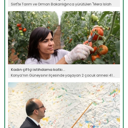
Siirt'te Tarım ve Orman Bakanlığınca yürütülen "Mera Islah
ve...
Devamını Oku ->
Kadın çiftçi istihdama katkı...
Konya’nın Güneysınır ilçesinde yaşayan 2 çocuk annesi 41...
Devamını Oku ->