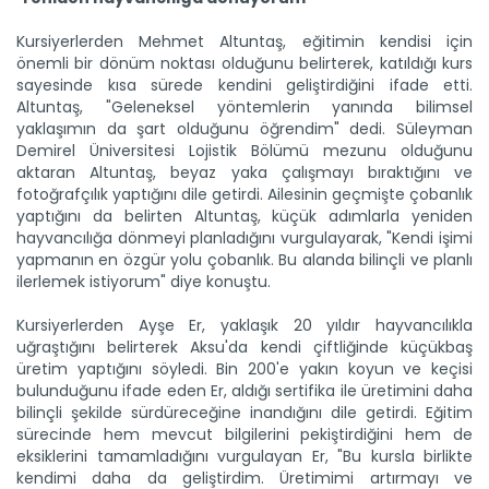
Kursiyerlerden Mehmet Altuntaş, eğitimin kendisi için
önemli bir dönüm noktası olduğunu belirterek, katıldığı kurs
sayesinde kısa sürede kendini geliştirdiğini ifade etti.
Altuntaş, "Geleneksel yöntemlerin yanında bilimsel
yaklaşımın da şart olduğunu öğrendim" dedi. Süleyman
Demirel Üniversitesi Lojistik Bölümü mezunu olduğunu
aktaran Altuntaş, beyaz yaka çalışmayı bıraktığını ve
fotoğrafçılık yaptığını dile getirdi. Ailesinin geçmişte çobanlık
yaptığını da belirten Altuntaş, küçük adımlarla yeniden
hayvancılığa dönmeyi planladığını vurgulayarak, "Kendi işimi
yapmanın en özgür yolu çobanlık. Bu alanda bilinçli ve planlı
ilerlemek istiyorum" diye konuştu.
Kursiyerlerden Ayşe Er, yaklaşık 20 yıldır hayvancılıkla
uğraştığını belirterek Aksu'da kendi çiftliğinde küçükbaş
üretim yaptığını söyledi. Bin 200'e yakın koyun ve keçisi
Kaba yem ihtiyacı sorgun...
bulunduğunu ifade eden Er, aldığı sertifika ile üretimini daha
Malatya'da hayvancılığın kaba yem ihtiyacının
bilinçli şekilde sürdüreceğine inandığını dile getirdi. Eğitim
karşılanması...
sürecinde hem mevcut bilgilerini pekiştirdiğini hem de
Devamını Oku ->
eksiklerini tamamladığını vurgulayan Er, "Bu kursla birlikte
kendimi daha da geliştirdim. Üretimimi artırmayı ve