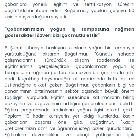
çobanlara yönelik eğitim ve sertifikasyon sürecini
başlattıklarını ifade eden Boğatimur, yapılan çağrıya 50
kişinin başvurduğunu söyledi.
"Çobanlarımızın yoğun iş temposuna rağmen
gösterdikleri özveri bizi çok mutlu ettik"
6 Şubat itibarıyla başlayan kursların yoğun bir tempoyla
yürütüldüğünü aktaran Boğatimur, "Gündüz sahada
çalışmalarımızı sürdürdük, akşam saatlerinde ise
eğitimlerimizi gerçekleştirdik. Çobanlarımızın yoğun iş
temposuna rağmen gösterdikleri özveri bizi çok mutlu etti"
dedi. Küçükbaş hayvancılığın et üretiminde kritik bir rol
üstlendiğine dikkat çeken Boğatimur, çobanların bilgi ve
donanımının artırılmasının sektör açısından büyük önem
taşıdığını vurguladı. Eğitim sürecinde katılımcıların bilinç
düzeyinin ve özgüveninin arttığını gözlemlediklerini belirtti.
Eğitim programında kadınların yoğun ilgisi dikkat çekti.
Toplam 19 kadın kursiyerin yer aldığı kurslarda, kadın
çobanların başarısı öne çıktı. Boğatimur, "Kadın
üreticilerimizin azmi ve öğrenme isteği bizleri gururlandırdı.
Eğitimlere devamlılıkları ve bilinçli yaklaşımları çok