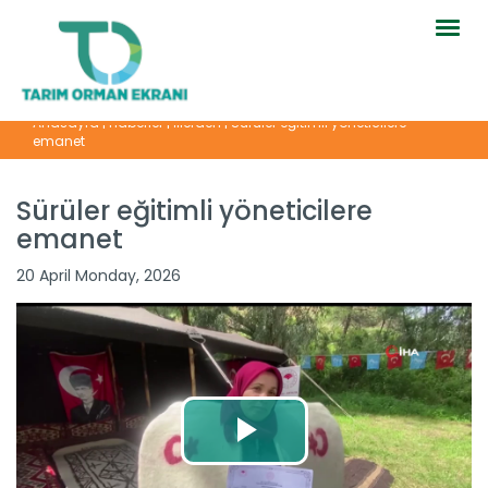
Togg
navig
Anasayfa
|
Haberler
|
İllerden
|
Sürüler eğitimli yöneticilere
emanet
Sürüler eğitimli yöneticilere
emanet
20 April Monday, 2026