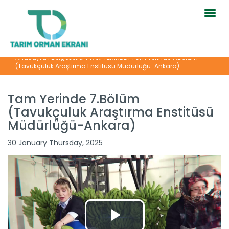
Togg
navig
Anasayfa
|
Belgeseller
|
TAM YERİNDE
|
Tam Yerinde 7.Bölüm
(Tavukçuluk Araştırma Enstitüsü Müdürlüğü-Ankara)
Tam Yerinde 7.Bölüm
(Tavukçuluk Araştırma Enstitüsü
Müdürlüğü-Ankara)
Tam Yerinde 10.Bölüm (Fındık...
30 January Thursday, 2025
Devamını Oku ->