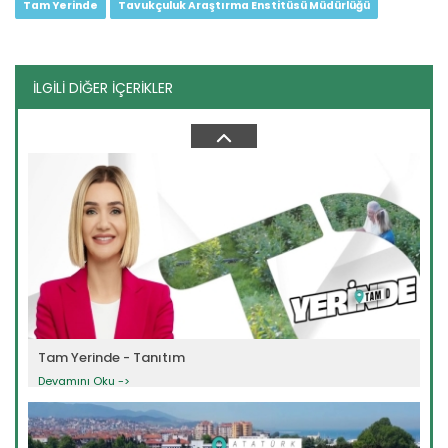
Tam Yerinde
Tavukçuluk Araştırma Enstitüsü Müdürlüğü
İLGİLİ DİĞER İÇERİKLER
Tam Yerinde 6.Bölüm (Patates...
Devamını Oku ->
Tam Yerinde - Tanıtım
Devamını Oku ->