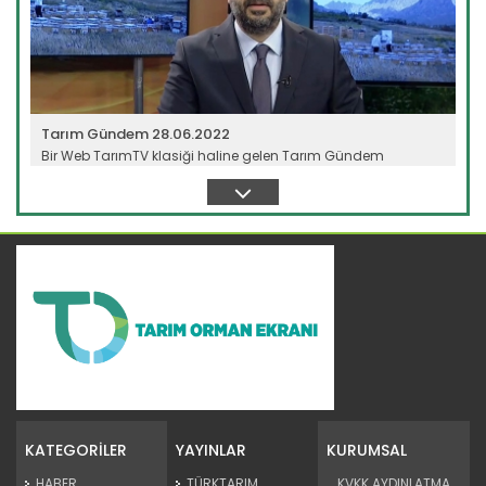
Tarım Gündem 28.06.2022
Bir Web TarımTV klasiği haline gelen Tarım Gündem
programı, tarım...
Devamını Oku ->
Tarım Gündem 27.06.2022
Bir Web TarımTV klasiği haline gelen Tarım Gündem
programı, tarım...
KATEGORİLER
YAYINLAR
KURUMSAL
Devamını Oku ->
HABER
TÜRKTARIM
KVKK AYDINLATMA