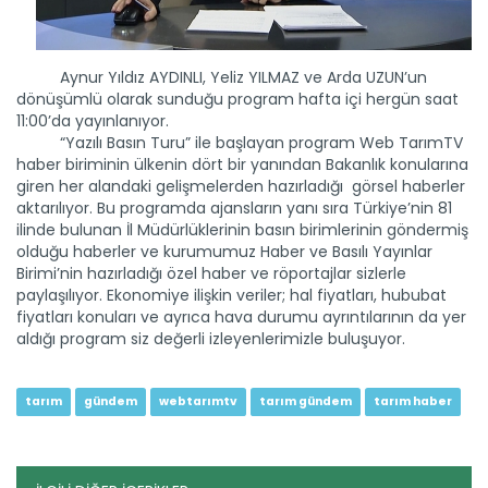
programı, tarım...
Devamını Oku ->
Aynur Yıldız AYDINLI, Yeliz YILMAZ ve Arda UZUN’un
dönüşümlü olarak sunduğu program hafta içi hergün saat
11:00’da yayınlanıyor.
“Yazılı Basın Turu” ile başlayan program Web TarımTV
haber biriminin ülkenin dört bir yanından Bakanlık konularına
giren her alandaki gelişmelerden hazırladığı görsel haberler
aktarılıyor. Bu programda ajansların yanı sıra Türkiye’nin 81
ilinde bulunan İl Müdürlüklerinin basın birimlerinin göndermiş
Tarım Gündem 23.06.2022
olduğu haberler ve kurumumuz Haber ve Basılı Yayınlar
Bir Web TarımTV klasiği haline gelen Tarım Gündem
Birimi’nin hazırladığı özel haber ve röportajlar sizlerle
programı, tarım...
paylaşılıyor. Ekonomiye ilişkin veriler; hal fiyatları, hububat
Devamını Oku ->
fiyatları konuları ve ayrıca hava durumu ayrıntılarının da yer
aldığı program siz değerli izleyenlerimizle buluşuyor.
tarım
gündem
webtarımtv
tarım gündem
tarım haber