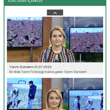
İLGİLİ DİĞER İÇERİKLER
Tarım Gündem 21.06.2022
Bir Web TarımTV klasiği haline gelen Tarım Gündem
programı, tarım...
Devamını Oku ->
Tarım Gündem 01.07.2022
Bir Web TarımTV klasiği haline gelen Tarım Gündem
programı, tarım...
Devamını Oku ->