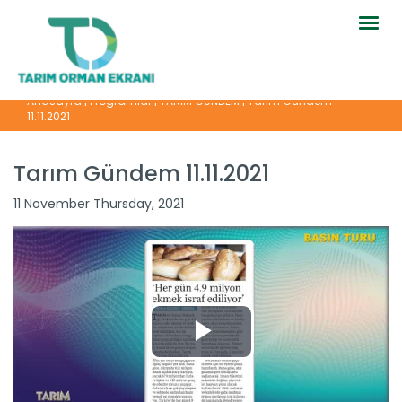
Togg
navig
Anasayfa
|
Programlar
|
TARIM GÜNDEM
|
Tarım Gündem
11.11.2021
Tarım Gündem 11.11.2021
11 November Thursday, 2021