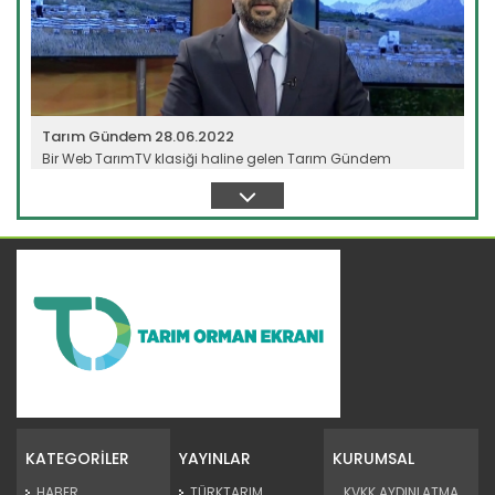
Tarım Gündem 28.06.2022
Bir Web TarımTV klasiği haline gelen Tarım Gündem
programı, tarım...
Devamını Oku ->
Tarım Gündem 27.06.2022
Bir Web TarımTV klasiği haline gelen Tarım Gündem
programı, tarım...
KATEGORİLER
YAYINLAR
KURUMSAL
Devamını Oku ->
HABER
TÜRKTARIM
KVKK AYDINLATMA