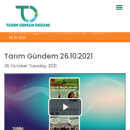
Togg
navig
Anasayfa
|
Programlar
|
TARIM GÜNDEM
|
Tarım Gündem
26.10.2021
Tarım Gündem 26.10.2021
26 October Tuesday, 2021