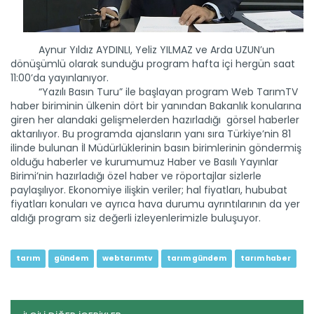
programı, tarım...
Devamını Oku ->
Aynur Yıldız AYDINLI, Yeliz YILMAZ ve Arda UZUN’un
dönüşümlü olarak sunduğu program hafta içi hergün saat
11:00’da yayınlanıyor.
“Yazılı Basın Turu” ile başlayan program Web TarımTV
haber biriminin ülkenin dört bir yanından Bakanlık konularına
giren her alandaki gelişmelerden hazırladığı görsel haberler
aktarılıyor. Bu programda ajansların yanı sıra Türkiye’nin 81
ilinde bulunan İl Müdürlüklerinin basın birimlerinin göndermiş
Tarım Gündem 23.06.2022
olduğu haberler ve kurumumuz Haber ve Basılı Yayınlar
Bir Web TarımTV klasiği haline gelen Tarım Gündem
Birimi’nin hazırladığı özel haber ve röportajlar sizlerle
programı, tarım...
paylaşılıyor. Ekonomiye ilişkin veriler; hal fiyatları, hububat
Devamını Oku ->
fiyatları konuları ve ayrıca hava durumu ayrıntılarının da yer
aldığı program siz değerli izleyenlerimizle buluşuyor.
tarım
gündem
webtarımtv
tarım gündem
tarım haber