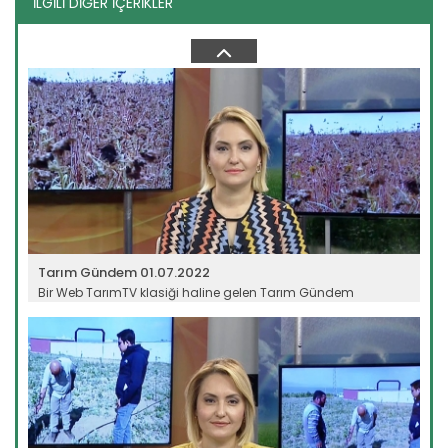
İLGİLİ DİĞER İÇERİKLER
Tarım Gündem 21.06.2022
Bir Web TarımTV klasiği haline gelen Tarım Gündem
programı, tarım...
Devamını Oku ->
Tarım Gündem 01.07.2022
Bir Web TarımTV klasiği haline gelen Tarım Gündem
programı, tarım...
Devamını Oku ->