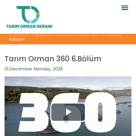
Togg
navig
Anasayfa
|
Programlar
|
TARIM ORMAN 360
|
Tarım Orman 360
6.Bölüm
Tarım Orman 360 6.Bölüm
Tarım Orman 360 13.Bölüm
01 December Monday, 2025
Devamını Oku ->