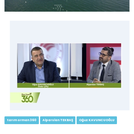
Tarım Orman 360 12.Bölüm
Her tohum bir umut, her hasat bir emek, her orman bir...
Devamını Oku ->
Tarım Orman 360 11.Bölüm
Devamını Oku ->
tarım orman 360
Alparslan TEKBAŞ
Oğuz KAVUNCUOĞLU