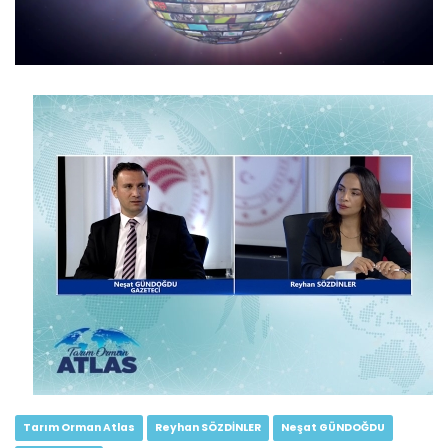
Tarım Orman Atlas 15.Bölüm...
Devamını Oku ->
Tarım Orman Atlas 14.Bölüm...
Devamını Oku ->
Tarım Orman Atlas
Reyhan SÖZDİNLER
Neşat GÜNDOĞDU