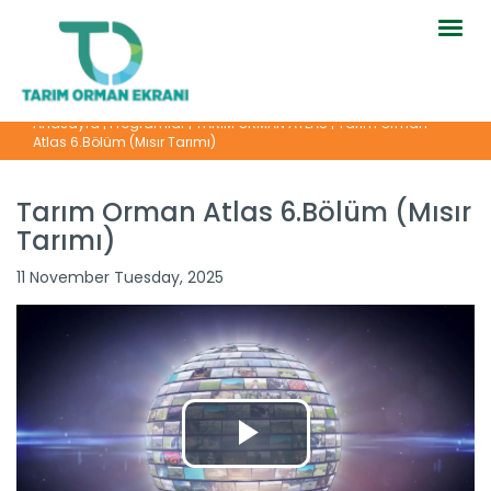
Togg
navig
Anasayfa
|
Programlar
|
TARIM ORMAN ATLAS
|
Tarım Orman
Atlas 6.Bölüm (Mısır Tarımı)
Tarım Orman Atlas 6.Bölüm (Mısır
Tarımı)
11 November Tuesday, 2025
Tarım Orman Atlas 16.Bölüm...
Devamını Oku ->