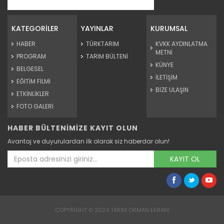
Tarım Orman Atlas 16.Bölüm...
Devamını Oku ->
KATEGORİLER
YAYINLAR
KURUMSAL
HABER
TÜRKTARIM
KVKK AYDINLATMA
METNİ
PROGRAM
TARIM BÜLTENİ
KÜNYE
BELGESEL
İLETİŞİM
EĞİTİM FİLMİ
BİZE ULAŞIN
ETKİNLİKLER
FOTO GALERİ
HABER BÜLTENİMİZE KAYIT OLUN
Tarım Orman Atlas 15.Bölüm...
Avantaj ve duyurulardan ilk olarak siz haberdar olun!
Devamını Oku ->
KAYIT OL
COPYRIGHT © 2024 TARIM ORMAN EKRANI