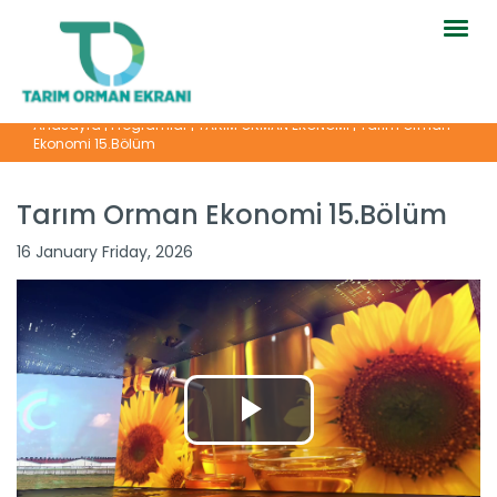
Togg
navig
Anasayfa
|
Programlar
|
TARIM ORMAN EKONOMİ
|
Tarım Orman
Ekonomi 15.Bölüm
Tarım Orman Ekonomi 15.Bölüm
Tarım Orman Ekonomi 28.Bölüm
16 January Friday, 2026
Devamını Oku ->