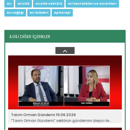
arı
arıcılık
arıcılık sektörü
arı hastalıkları ve zararlıları
arı sağlığı
arı ürünleri
apiterapi
İLGİLİ DİĞER İÇERİKLER
Tarım Orman Gündemi 09.06.2026
“Tarım Orman Gündemi” sektörün gündemini izleyici ile...
Devamını Oku ->
Tarım Orman Gündemi 19.06.2026
“Tarım Orman Gündemi” sektörün gündemini izleyici ile...
Devamını Oku ->