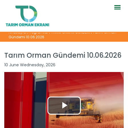
Togg
navig
Anasayfa
|
Programlar
|
TARIM ORMAN GÜNDEMİ
|
Tarım Orman
Gündemi 10.06.2026
Tarım Orman Gündemi 10.06.2026
10 June Wednesday, 2026