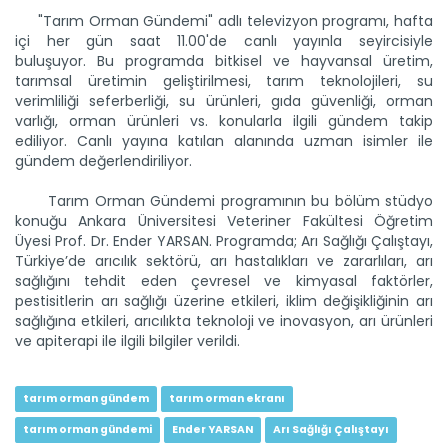
"Tarım Orman Gündemi" adlı televizyon programı, hafta
içi her gün saat 11.00'de canlı yayınla seyircisiyle
buluşuyor. Bu programda bitkisel ve hayvansal üretim,
tarımsal üretimin geliştirilmesi, tarım teknolojileri, su
Tarım Orman Gündemi 12.06.2026
verimliliği seferberliği, su ürünleri, gıda güvenliği, orman
“Tarım Orman Gündemi” sektörün gündemini izleyici ile...
varlığı, orman ürünleri vs. konularla ilgili gündem takip
Devamını Oku ->
ediliyor. Canlı yayına katılan alanında uzman isimler ile
gündem değerlendiriliyor.
Tarım Orman Gündemi programının bu bölüm stüdyo
konuğu Ankara Üniversitesi Veteriner Fakültesi Öğretim
Üyesi Prof. Dr. Ender YARSAN. Programda; Arı Sağlığı Çalıştayı,
Türkiye’de arıcılık sektörü, arı hastalıkları ve zararlıları, arı
sağlığını tehdit eden çevresel ve kimyasal faktörler,
pestisitlerin arı sağlığı üzerine etkileri, iklim değişikliğinin arı
sağlığına etkileri, arıcılıkta teknoloji ve inovasyon, arı ürünleri
ve apiterapi ile ilgili bilgiler verildi.
Tarım Orman Gündemi 11.06.2026
“Tarım Orman Gündemi” sektörün gündemini izleyici ile...
Devamını Oku ->
tarım orman gündem
tarım orman ekranı
tarım orman gündemi
Ender YARSAN
Arı Sağlığı Çalıştayı