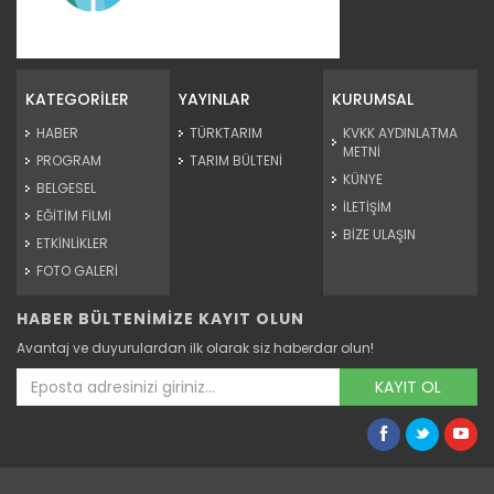
Tarım Orman Gündemi 15.06.2026
“Tarım Orman Gündemi” sektörün gündemini izleyici ile...
KATEGORİLER
YAYINLAR
KURUMSAL
Devamını Oku ->
HABER
TÜRKTARIM
KVKK AYDINLATMA
METNİ
PROGRAM
TARIM BÜLTENİ
KÜNYE
BELGESEL
İLETİŞİM
EĞİTİM FİLMİ
BİZE ULAŞIN
ETKİNLİKLER
FOTO GALERİ
HABER BÜLTENİMİZE KAYIT OLUN
Tarım Orman Gündemi 12.06.2026
Avantaj ve duyurulardan ilk olarak siz haberdar olun!
“Tarım Orman Gündemi” sektörün gündemini izleyici ile...
Devamını Oku ->
KAYIT OL