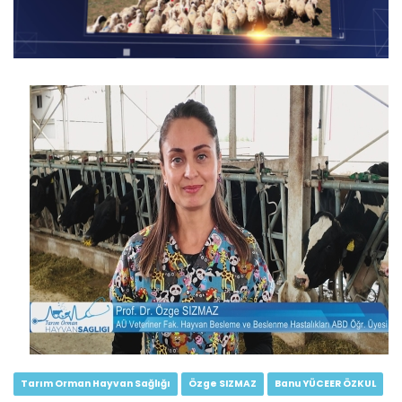
Tarım Orman Hayvan Sağlığı...
Devamını Oku ->
Tarım Orman Hayvan Sağlığı...
Devamını Oku ->
Tarım Orman Hayvan Sağlığı
Özge SIZMAZ
Banu YÜCEER ÖZKUL