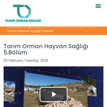
Togg
navig
Anasayfa
|
Programlar
|
TARIM ORMAN HAYVAN SAĞLIĞI
|
Tarım
Orman Hayvan Sağlığı 5.Bölüm
Tarım Orman Hayvan Sağlığı
5.Bölüm
Tarım Orman Hayvan Sağlığı...
03 February Tuesday, 2026
Devamını Oku ->