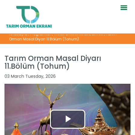
Togg
navig
Anasayfa
|
Programlar
|
TARIM ORMAN MASAL DİYARI
|
Tarım
Orman Masal Diyarı 11.Bölüm (Tohum)
Tarım Orman Masal Diyarı
11.Bölüm (Tohum)
Tarım Orman Masal Diyarı...
03 March Tuesday, 2026
Devamını Oku ->