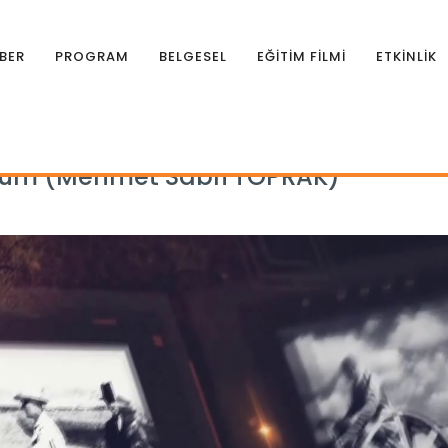
BER
PROGRAM
BELGESEL
EĞİTİM FİLMİ
ETKİNLİK
rman Öncüleri 18.Bölüm (Mehmet Sabri TOPRAK)
ölüm (Mehmet Sabri TOPRAK)