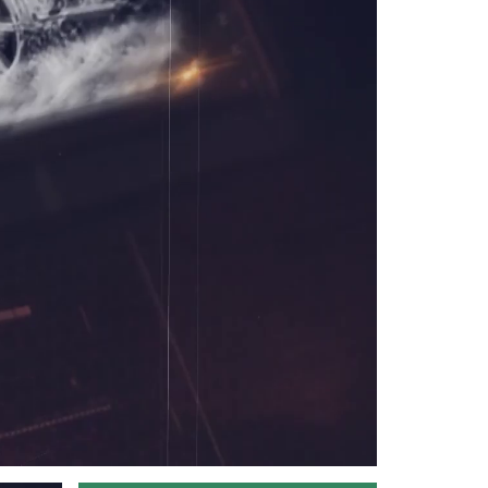
Devamını Oku ->
Tarım Orman Öncüleri 20.Bölüm...
Devamını Oku ->