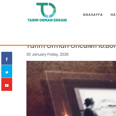
ANASAYFA
HA
Anasayfa
|
Belgeseller
|
TARIM ORMAN ÖNCÜLERİ
|
Tarım O
Tarım Orman Öncüleri 18.B
30 January Friday, 2026