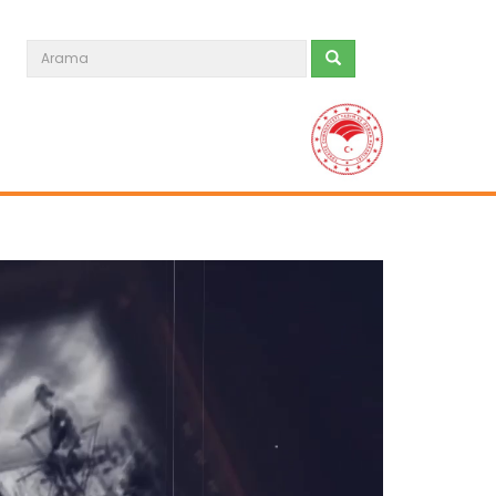
Tarım Orman Öncüleri 22.Bölüm...
Devamını Oku ->
Tarım Orman Öncüleri 21.Bölüm...