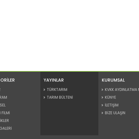
ORİLER
YAYINLAR
KURUMSAL
R
TÜRKTARIM
KVKK AYDINLATMA 
RAM
TARIM BÜLTENİ
KÜNYE
SEL
İLETİŞİM
 FİLMİ
BİZE ULAŞIN
İKLER
GALERİ