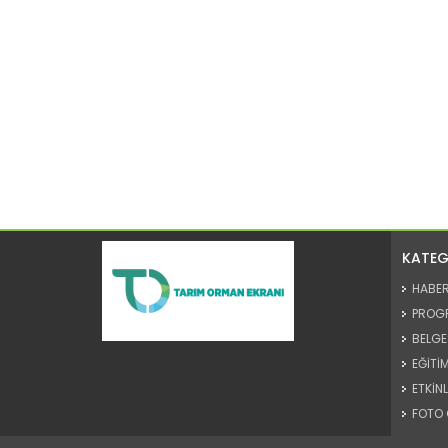
KATEG
HABE
PROG
BELGE
EĞİTİM
ETKİNL
FOTO 