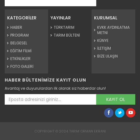
Tarım Orman Şehrin Güvencesi...
Devamını Oku ->
KATEGORİLER
YAYINLAR
KURUMSAL
HABER
TÜRKTARIM
KVKK AYDINLATMA
METNİ
PROGRAM
TARIM BÜLTENİ
KÜNYE
BELGESEL
İLETİŞİM
EĞİTİM FİLMİ
BİZE ULAŞIN
ETKİNLİKLER
FOTO GALERİ
HABER BÜLTENİMİZE KAYIT OLUN
Tarım Orman Şehrin Güvencesi...
Avantaj ve duyurulardan ilk olarak siz haberdar olun!
Devamını Oku ->
KAYIT OL
COPYRIGHT © 2024 TARIM ORMAN EKRANI