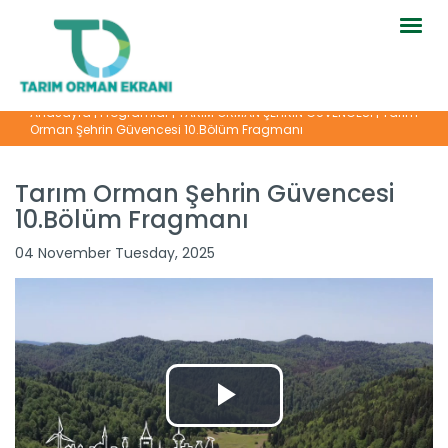
Togg
navig
Anasayfa
|
Programlar
|
TARIM ORMAN ŞEHRİN GÜVENCESİ
|
Tarım
Orman Şehrin Güvencesi 10.Bölüm Fragmanı
Tarım Orman Şehrin Güvencesi
10.Bölüm Fragmanı
04 November Tuesday, 2025
Tarım Orman Şehrin Güvencesi...
Devamını Oku ->