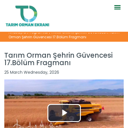
Togg
navig
Anasayfa
|
Programlar
|
TARIM ORMAN ŞEHRİN GÜVENCESİ
|
Tarım
Orman Şehrin Güvencesi 17.Bölüm Fragmanı
Tarım Orman Şehrin Güvencesi
17.Bölüm Fragmanı
25 March Wednesday, 2026
Tarım Orman Şehrin Güvencesi...
Devamını Oku ->