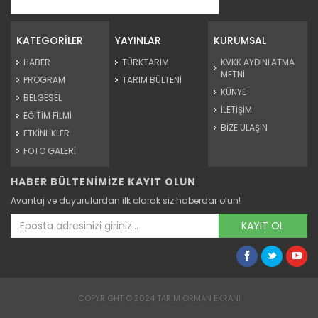
Tarım Orman Şehrin Güvencesi...
Devamını Oku ->
KATEGORİLER
YAYINLAR
KURUMSAL
HABER
TÜRKTARIM
KVKK AYDINLATMA
METNİ
PROGRAM
TARIM BÜLTENİ
KÜNYE
BELGESEL
İLETİŞİM
EĞİTİM FİLMİ
BİZE ULAŞIN
ETKİNLİKLER
FOTO GALERİ
HABER BÜLTENİMİZE KAYIT OLUN
Tarım Orman Şehrin Güvencesi...
Avantaj ve duyurulardan ilk olarak siz haberdar olun!
Devamını Oku ->
KAYIT OL
COPYRIGHT © 2024 TARIM ORMAN EKRANI