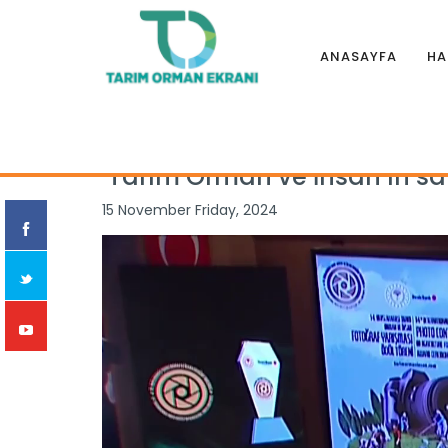
ANASAYFA
HA
Anasayfa
|
Haberler
|
Bakanlık
|
‘Tarım Orman ve İnsan’ın
‘Tarım Orman ve İnsan’ın s
15 November Friday, 2024