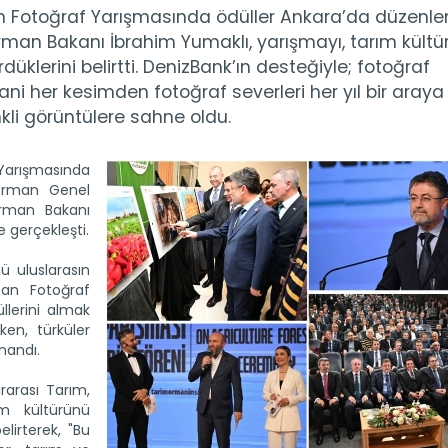
an Fotoğraf Yarışmasında ödüller Ankara’da düzenl
Orman Bakanı İbrahim Yumaklı, yarışmayı, tarım kült
üklerini belirtti. DenizBank’ın desteğiyle; fotoğraf
 yani her kesimden fotoğraf severleri her yıl bir araya
kli görüntülere sahne oldu.
 Yarışmasında
 Orman Genel
rman Bakanı
e gerçekleşti.
ü uluslarasın
an Fotoğraf
llerini almak
ken, türküler
ynandı.
arası Tarım,
m kültürünü
lirterek, "Bu