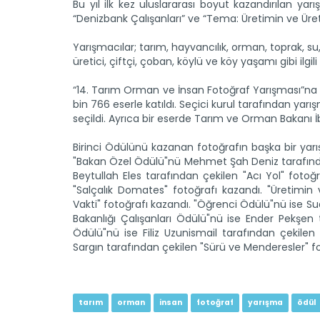
Bu yıl ilk kez uluslararası boyut kazandırılan yar
“Denizbank Çalışanları” ve “Tema: Üretimin ve Üretic
Yarışmacılar; tarım, hayvancılık, orman, toprak, su,
üretici, çiftçi, çoban, köylü ve köy yaşamı gibi ilgil
“14. Tarım Orman ve İnsan Fotoğraf Yarışması”na b
bin 766 eserle katıldı. Seçici kurul tarafından yar
seçildi. Ayrıca bir eserde Tarım ve Orman Bakanı 
Birinci Ödülünü kazanan fotoğrafın başka bir yarı
"Bakan Özel Ödülü"nü Mehmet Şah Deniz tarafından 
Beytullah Eles tarafından çekilen "Acı Yol" fotoğ
"Salçalık Domates" fotoğrafı kazandı. "Üretimin 
Vakti" fotoğrafı kazandı. "Öğrenci Ödülü"nü ise S
Bakanlığı Çalışanları Ödülü"nü ise Ender Pekşen
Ödülü"nü ise Filiz Uzunismail tarafından çekile
Sargın tarafından çekilen "Sürü ve Menderesler" fo
tarım
orman
insan
fotoğraf
yarışma
ödül