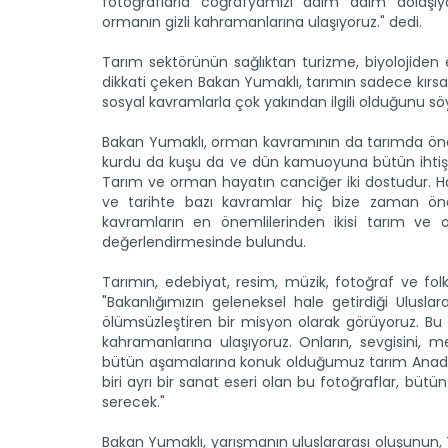
fotoğraflarla coğrafyamızı adım adım dolaşıy
ormanın gizli kahramanlarına ulaşıyoruz." dedi.
Tarım sektörünün sağlıktan turizme, biyolojiden 
dikkati çeken Bakan Yumaklı, tarımın sadece kırsalı i
sosyal kavramlarla çok yakından ilgili olduğunu söy
Bakan Yumaklı, orman kavramının da tarımda önem
kurdu da kuşu da ve dün kamuoyuna bütün ihtişamı
Tarım ve orman hayatın canciğer iki dostudur. Hay
ve tarihte bazı kavramlar hiç bize zaman öne
kavramların en önemlilerinden ikisi tarım ve 
değerlendirmesinde bulundu.
Tarımın, edebiyat, resim, müzik, fotoğraf ve folk
"Bakanlığımızın geleneksel hale getirdiği Ulusl
ölümsüzleştiren bir misyon olarak görüyoruz. Bu
kahramanlarına ulaşıyoruz. Onların, sevgisini,
bütün aşamalarına konuk olduğumuz tarım Anadolu
biri ayrı bir sanat eseri olan bu fotoğraflar, bü
serecek."
Bakan Yumaklı, yarışmanın uluslararası oluşunun, 