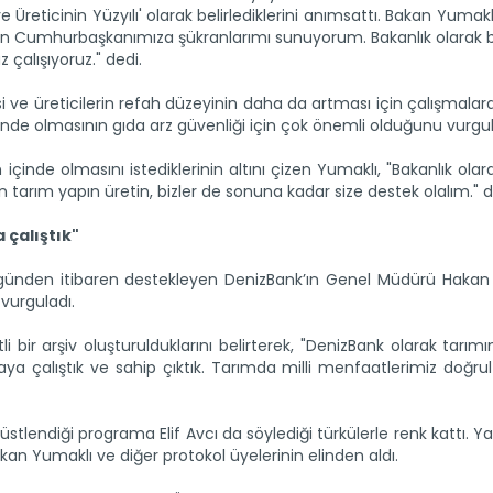
 Üreticinin Yüzyılı' olarak belirlediklerini anımsattı. Bakan Yumakl
n Cumhurbaşkanımıza şükranlarımı sunuyorum. Bakanlık olarak b
 çalışıyoruz." dedi.
i ve üreticilerin refah düzeyinin daha da artması için çalışmal
ründe olmasının gıda arz güvenliği için çok önemli olduğunu vurgul
 içinde olmasını istediklerinin altını çizen Yumaklı, "Bakanlık ola
 tarım yapın üretin, bizler de sonuna kadar size destek olalım." d
 çalıştık"
 günden itibaren destekleyen DenizBank’ın Genel Müdürü Hakan
 vurguladı.
ir arşiv oluşturulduklarını belirterek, "DenizBank olarak tarımı
ya çalıştık ve sahip çıktık. Tarımda milli menfaatlerimiz doğr
stlendiği programa Elif Avcı da söylediği türkülerle renk kattı. 
akan Yumaklı ve diğer protokol üyelerinin elinden aldı.