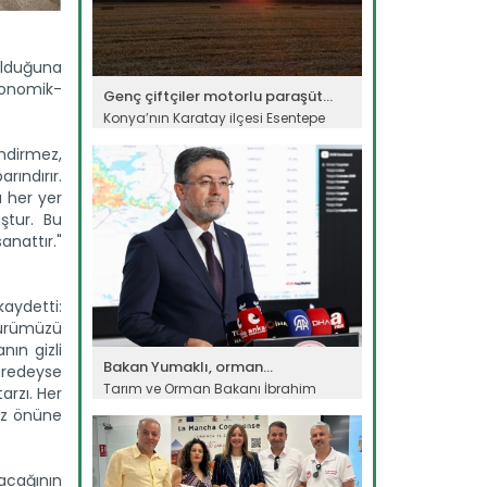
 olduğuna
ekonomik-
Genç çiftçiler motorlu paraşüt...
Konya’nın Karatay ilçesi Esentepe
köyünde çiftçilik yapan Handan...
ndirmez,
Devamını Oku ->
rındırır.
u her yer
ştur. Bu
nattır."
kaydetti:
türümüzü
ın gizli
Bakan Yumaklı, orman...
eredeyse
Tarım ve Orman Bakanı İbrahim
rzı. Her
Yumaklı, Antalya Kaş ve Isparta...
göz önüne
Devamını Oku ->
nacağının