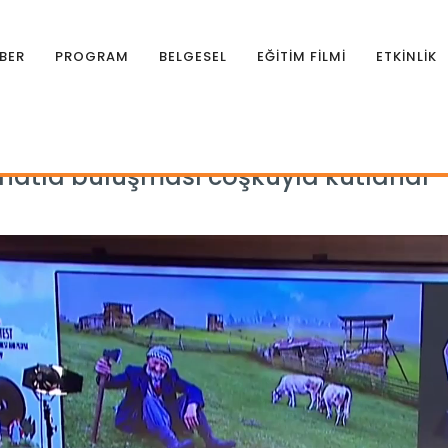
BER
PROGRAM
BELGESEL
EĞİTİM FİLMİ
ETKİNLİK
 sanatla buluşması coşkuyla kutlandı
anatla buluşması coşkuyla kutlandı