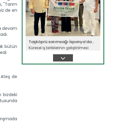
ı, "Tarım
iz de en
ara devam
adı.
Taşköprü sarımsağı İspanya’da...
rak bütün
Küresel iş birliklerinin geliştirilmesi
edi.
amacıyla İspanya’da...
Devamını Oku ->
 Ateş de
n bizdeki
ultusunda
Tarım ve Orman Bakanlığından...
Yarışmada
Tarım ve Orman Bakanı İbrahim
Yumaklı, ailelerin doğayla...
Devamını Oku ->