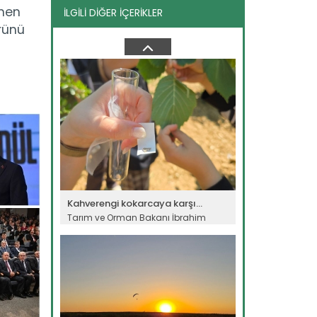
enen
İLGİLİ DİĞER İÇERİKLER
TİGEM’den piyasaya ayçiçeği...
ürünü
Tarım İşletmeleri Genel Müdürlüğü,
piyasa ihtiyacını karşılamak...
Devamını Oku ->
Kahverengi kokarcaya karşı...
Tarım ve Orman Bakanı İbrahim
Yumaklı, kahverengi kokarca...
Devamını Oku ->