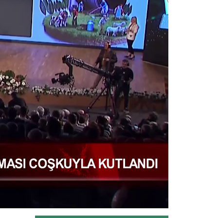
Tarım ve Orman Bakanı İbrahim
Yumaklı: “Dost ülke İspanya’nın...
Devamını Oku ->
Van Gölü için düzenlenen...
Tarım ve Orman Bakanı İbrahim
Yumaklı’nın da katıldığı "Gelecek...
Devamını Oku ->