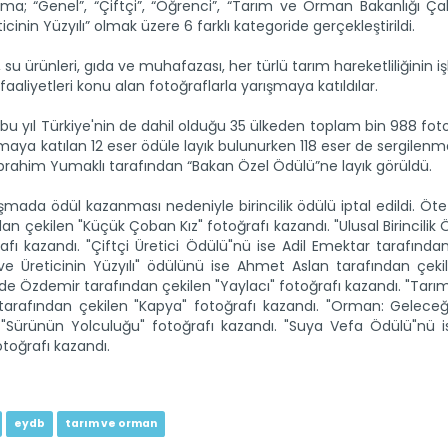
ışma; “Genel”, “Çiftçi”, “Öğrenci”, “Tarım ve Orman Bakanlığı Çalı
inin Yüzyılı” olmak üzere 6 farklı kategoride gerçekleştirildi.
 su ürünleri, gıda ve muhafazası, her türlü tarım hareketliliğinin i
i faaliyetleri konu alan fotoğraflarla yarışmaya katıldılar.
u yıl Türkiye'nin de dahil olduğu 35 ülkeden toplam bin 988 fot
ışmaya katılan 12 eser ödüle layık bulunurken 118 eser de sergilen
İbrahim Yumaklı tarafından “Bakan Özel Ödülü”ne layık görüldü.
şmada ödül kazanması nedeniyle birincilik ödülü iptal edildi. Ö
çekilen "Küçük Çoban Kız" fotoğrafı kazandı. "Ulusal Birincilik
rafı kazandı. "Çiftçi Üretici Ödülü"nü ise Adil Emektar tarafında
ve Üreticinin Yüzyılı" ödülünü ise Ahmet Aslan tarafından çeki
ude Özdemir tarafından çekilen "Yaylacı" fotoğrafı kazandı. "Ta
 tarafından çekilen "Kapya" fotoğrafı kazandı. "Orman: Gelece
n "Sürünün Yolculuğu" fotoğrafı kazandı. "Suya Vefa Ödülü"nü i
toğrafı kazandı.
eydb
tarım ve orman