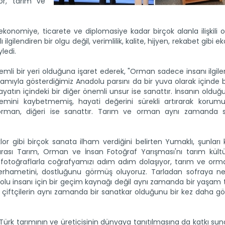
or, tarım ve
ekonomiye, ticarete ve diplomasiye kadar birçok alanla ilişkili
lgilendiren bir olgu değil, verimlilik, kalite, hijyen, rekabet gibi 
ledi.
li bir yeri olduğuna işaret ederek, "Orman sadece insanı ilgile
yla gösterdiğimiz Anadolu parsını da bir yuva olarak içinde ba
atın içindeki bir diğer önemli unsur ise sanattır. İnsanın olduğ
mini kaybetmemiş, hayati değerini sürekli artırarak korumu
orman, diğeri ise sanattır. Tarım ve orman aynı zamanda sa
lor gibi birçok sanata ilham verdiğini belirten Yumaklı, şunları 
ararası Tarım, Orman ve İnsan Fotoğraf Yarışması'nı tarım kül
 fotoğraflarla coğrafyamızı adım adım dolaşıyor, tarım ve orman
 merhametini, dostluğunu görmüş oluyoruz. Tarladan sofraya n
 insanı için bir geçim kaynağı değil aynı zamanda bir yaşam ta
tün çiftçilerin aynı zamanda bir sanatkar olduğunu bir kez daha 
Türk tarımının ve üreticisinin dünyaya tanıtılmasına da katkı su