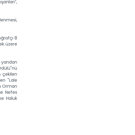
şanları”,
şlenmesi,
oğrafçı 8
mek üzere
Türkiye’den İspanya’ya yardım...
te yandan
Tarım ve Orman Bakanı İbrahim
Yumaklı: “Dost ülke İspanya’nın...
 Ödülü"nü
n çekilen
Devamını Oku ->
len "Lale
rım Orman
ğe Nefes
se Haluk
Van Gölü için düzenlenen...