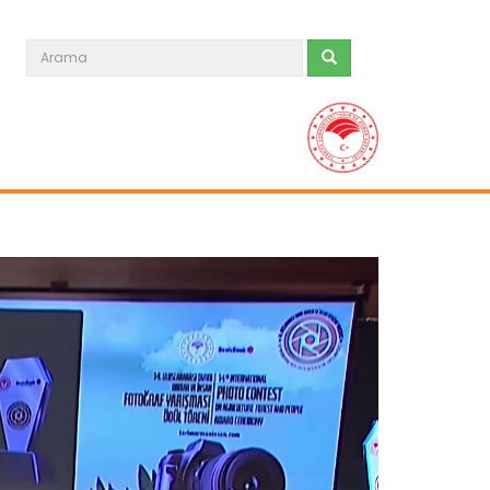
Tarım ve Orman Bakanlığından...
Tarım ve Orman Bakanı İbrahim
Yumaklı, ailelerin doğayla...
Devamını Oku ->
Türkiye’den İspanya’ya yardım...