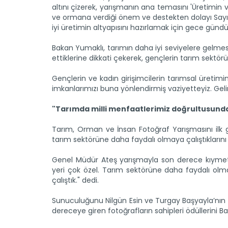
altını çizerek, yarışmanın ana temasını 'Üretimin ve
ve ormana verdiği önem ve destekten dolayı Sayı
iyi üretimin altyapısını hazırlamak için gece gündüz
Bakan Yumaklı, tarımın daha iyi seviyelere gelmes
ettiklerine dikkati çekerek, gençlerin tarım sektö
Gençlerin ve kadın girişimcilerin tarımsal üretimin
imkanlarımızı buna yönlendirmiş vaziyetteyiz. Gelin
"Tarımda milli menfaatlerimiz doğrultusunda
Tarım, Orman ve İnsan Fotoğraf Yarışmasını ilk
tarım sektörüne daha faydalı olmaya çalıştıklarını
Genel Müdür Ateş yarışmayla son derece kıymetli b
yeri çok özel. Tarım sektörüne daha faydalı olma
çalıştık." dedi.
Sunuculuğunu Nilgün Esin ve Turgay Başyayla’nın ü
dereceye giren fotoğrafların sahipleri ödüllerini B