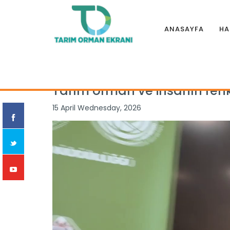
ANASAYFA
HA
Anasayfa
|
Haberler
|
İllerden
|
Tarım orman ve insanın re
Tarım orman ve insanın renk
15 April Wednesday, 2026