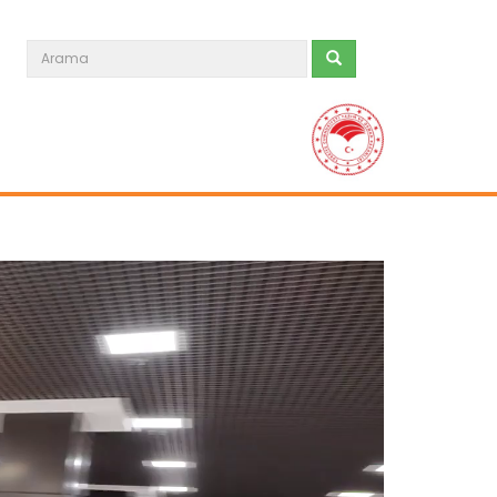
Sulama projesinde sona...
Tarım ve Orman Bakanlığı Devlet Su
İşleri Genel Müdürlüğünün...
Devamını Oku ->
Genç girişimci devlet...