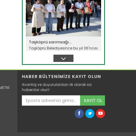
Taşköprü sarımsağı...
Taşköprü Belediyesince bu yıl 36'ncısı
düzenlenen Uluslararası...
Devamını Oku ->
HABER BÜLTENİMİZE KAYIT OLUN
Avantaj ve duyurulardan ilk olarak siz
METNİ
haberdar olun!
KAYIT OL
Sulama projesinde sona...
Tarım ve Orman Bakanlığı Devlet Su
İşleri Genel Müdürlüğünün...
Devamını Oku ->