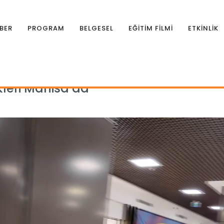
BER
PROGRAM
BELGESEL
EĞİTİM FİLMİ
ETKİNLİK
nkleri Manisa’da
leri Manisa’da