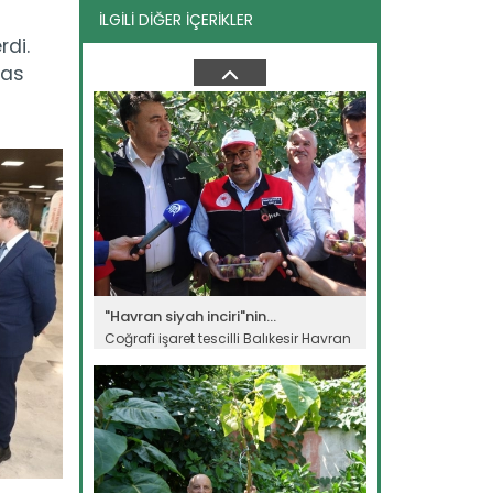
İLGİLİ DİĞER İÇERİKLER
Kars’ta "Taner" buğdayı ile...
rdi.
Kars'ta Tarım ve Orman Bakanlığının
ras
destekleriyle ekimi yapılan...
Devamını Oku ->
"Havran siyah inciri"nin...
Coğrafi işaret tescilli Balıkesir Havran
siyah inciri için hasat...
Devamını Oku ->