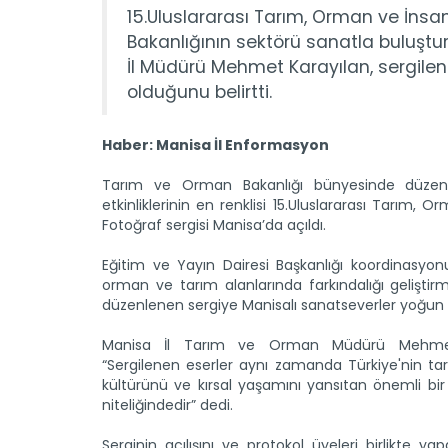
15.Uluslararası Tarım, Orman ve İnsa
Bakanlığının sektörü sanatla buluştur
İl Müdürü Mehmet Karayılan, sergilen
olduğunu belirtti.
Haber: Manisa İl Enformasyon
Tarım ve Orman Bakanlığı bünyesinde düzen
etkinliklerinin en renklisi 15.Uluslararası Tarım, 
Fotoğraf sergisi Manisa’da açıldı.
Eğitim ve Yayın Dairesi Başkanlığı koordinasyon
orman ve tarım alanlarında farkındalığı gelişti
düzenlenen sergiye Manisalı sanatseverler yoğun il
Manisa İl Tarım ve Orman Müdürü Mehmet
“Sergilenen eserler aynı zamanda Türkiye'nin ta
kültürünü ve kırsal yaşamını yansıtan önemli bir
niteliğindedir” dedi.
Serginin açılışını ve protokol üyeleri birlikte y