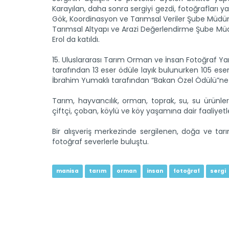
Karayılan, daha sonra sergiyi gezdi, fotoğrafları ya
Gök, Koordinasyon ve Tarımsal Veriler Şube Müd
Tarımsal Altyapı ve Arazi Değerlendirme Şube M
Erol da katıldı.
15. Uluslararası Tarım Orman ve İnsan Fotoğraf Yarış
tarafından 13 eser ödüle layık bulunurken 105 ese
İbrahim Yumaklı tarafından “Bakan Özel Ödülü”ne 
Tarım, hayvancılık, orman, toprak, su, su ürünleri
çiftçi, çoban, köylü ve köy yaşamına dair faaliyetl
Bir alışveriş merkezinde sergilenen, doğa ve tar
fotoğraf severlerle buluştu.
manisa
tarım
orman
insan
fotoğraf
sergi