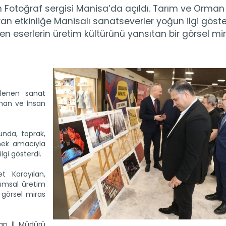
n Fotoğraf sergisi Manisa’da açıldı. Tarım ve Orman
an etkinliğe Manisalı sanatseverler yoğun ilgi göste
en eserlerin üretim kültürünü yansıtan bir görsel mi
lenen sanat
Orman ve İnsan
unda, toprak,
rmek amacıyla
gi gösterdi.
 Karayılan,
rımsal üretim
 görsel miras
apan İl Müdürü