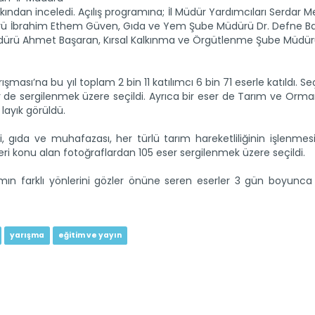
kından inceledi. Açılış programına; İl Müdür Yardımcıları Serdar Mers
ürü İbrahim Ethem Güven, Gıda ve Yem Şube Müdürü Dr. Defne Ba
üdürü Ahmet Başaran, Kırsal Kalkınma ve Örgütlenme Şube Müdü
ması’na bu yıl toplam 2 bin 11 katılımcı 6 bin 71 eserle katıldı. Seç
r de sergilenmek üzere seçildi. Ayrıca bir eser de Tarım ve Orm
layık görüldü.
, gıda ve muhafazası, her türlü tarım hareketliliğinin işlenmesi,
eri konu alan fotoğraflardan 105 eser sergilenmek üzere seçildi.
ımın farklı yönlerini gözler önüne seren eserler 3 gün boyunca
yarışma
eğitim ve yayın