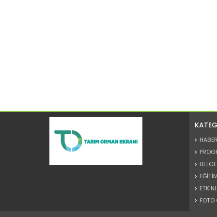
KATEG
HABE
PROG
BELGE
EĞİTİM
ETKİNL
FOTO 