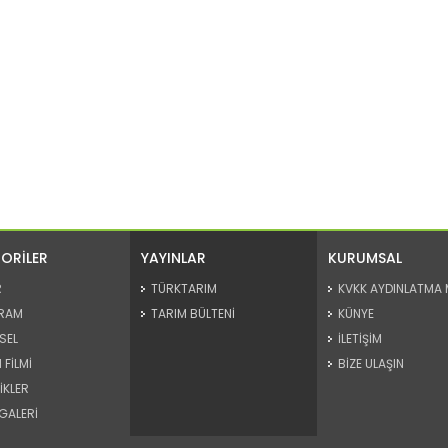
ORİLER
YAYINLAR
KURUMSAL
R
TÜRKTARIM
KVKK AYDINLATMA 
RAM
TARIM BÜLTENİ
KÜNYE
SEL
İLETİŞİM
 FİLMİ
BİZE ULAŞIN
İKLER
GALERİ