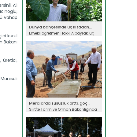
inli, Ali
cınoğlu,
rü Vahap
Dünya bahçesinde üç kıtadan...
Emekli öğretmen Hakkı Albayrak, üç
ici kurul
kıta ve 50 farklı ülkeden...
an Bakanı
Devamını Oku ->
 üretici,
 Manisalı
Meralarda susuzluk bitti, göç...
Siirt'te Tarım ve Orman Bakanlığınca
yürütülen "Mera Islah ve...
Devamını Oku ->