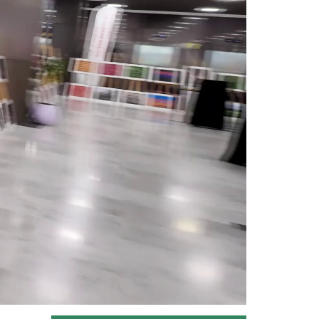
Erzincan’ın Tercan ilçesinde
üniversite eğitimini tamamladıktan...
Devamını Oku ->
Çorak arazi meyve bahçesine...
Ağrı Doğubayazıt' ta çetin iklim
şartlarına rağmen çorak arazide...
Devamını Oku ->