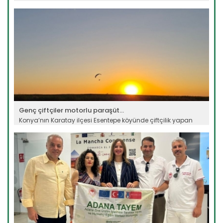
kokarca...
Devamını Oku ->
Genç çiftçiler motorlu paraşüt...
Konya’nın Karatay ilçesi Esentepe köyünde çiftçilik yapan
Handan...
Devamını Oku ->