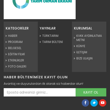
Tescilli tohumlarla hem çeşit...
Tarım ve Orman Bakanlığına bağlı Tarım İşletmeleri Genel...
KATEGORİLER
YAYINLAR
KURUMSAL
Devamını Oku ->
HABER
TÜRKTARIM
KVKK AYDINLATMA
METNİ
PROGRAM
TARIM BÜLTENİ
KÜNYE
BELGESEL
İLETİŞİM
EĞİTİM FİLMİ
BİZE ULAŞIN
ETKİNLİKLER
FOTO GALERİ
HABER BÜLTENİMİZE KAYIT OLUN
Ceylanpınar ekimde ve hasatta...
Avantaj ve duyurulardan ilk olarak siz haberdar olun!
Tarım ve Orman Bakanlığı Tarım İşletmeleri Genel
Müdürlüğü...
KAYIT OL
Devamını Oku ->