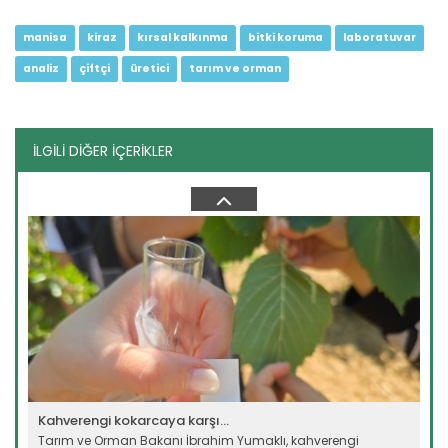
manisa
kiraz
kırsal kalkınma
bitki koruma
laboratuvar
analiz
çiftçi
üretici
tarım ve orman
İLGİLİ DİĞER İÇERİKLER
“Geleceğe yönelik projeler...
Tarım ve Orman Bakanlığı Personel Genel Müdürlüğü
“Bilişim...
Devamını Oku ->
Kahverengi kokarcaya karşı...
Tarım ve Orman Bakanı İbrahim Yumaklı, kahverengi