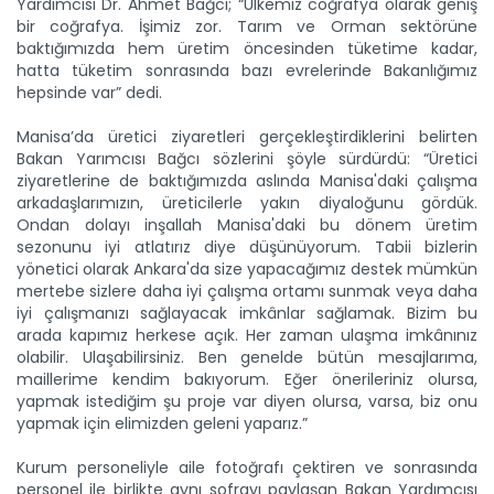
Yardımcısı Dr. Ahmet Bağcı; “Ülkemiz coğrafya olarak geniş
bir coğrafya. İşimiz zor. Tarım ve Orman sektörüne
baktığımızda hem üretim öncesinden tüketime kadar,
hatta tüketim sonrasında bazı evrelerinde Bakanlığımız
hepsinde var” dedi.
Manisa’da üretici ziyaretleri gerçekleştirdiklerini belirten
Bakan Yarımcısı Bağcı sözlerini şöyle sürdürdü: “Üretici
ziyaretlerine de baktığımızda aslında Manisa'daki çalışma
arkadaşlarımızın, üreticilerle yakın diyaloğunu gördük.
Ondan dolayı inşallah Manisa'daki bu dönem üretim
sezonunu iyi atlatırız diye düşünüyorum. Tabii bizlerin
yönetici olarak Ankara'da size yapacağımız destek mümkün
mertebe sizlere daha iyi çalışma ortamı sunmak veya daha
iyi çalışmanızı sağlayacak imkânlar sağlamak. Bizim bu
arada kapımız herkese açık. Her zaman ulaşma imkânınız
olabilir. Ulaşabilirsiniz. Ben genelde bütün mesajlarıma,
maillerime kendim bakıyorum. Eğer önerileriniz olursa,
yapmak istediğim şu proje var diyen olursa, varsa, biz onu
yapmak için elimizden geleni yaparız.”
Kurum personeliyle aile fotoğrafı çektiren ve sonrasında
personel ile birlikte aynı sofrayı paylaşan Bakan Yardımcısı