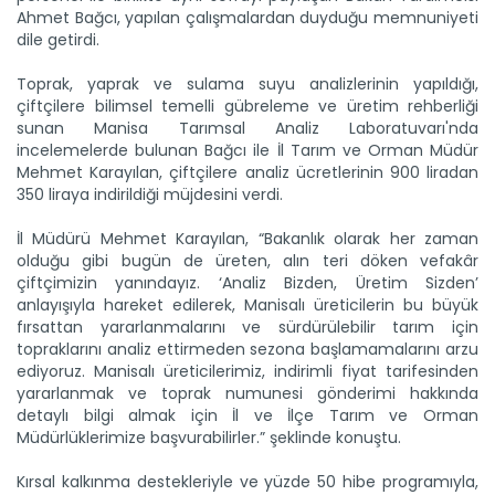
Ahmet Bağcı, yapılan çalışmalardan duyduğu memnuniyeti
dile getirdi.
Toprak, yaprak ve sulama suyu analizlerinin yapıldığı,
çiftçilere bilimsel temelli gübreleme ve üretim rehberliği
sunan Manisa Tarımsal Analiz Laboratuvarı'nda
incelemelerde bulunan Bağcı ile İl Tarım ve Orman Müdür
Mehmet Karayılan, çiftçilere analiz ücretlerinin 900 liradan
350 liraya indirildiği müjdesini verdi.
İl Müdürü Mehmet Karayılan, “Bakanlık olarak her zaman
olduğu gibi bugün de üreten, alın teri döken vefakâr
çiftçimizin yanındayız. ‘Analiz Bizden, Üretim Sizden’
anlayışıyla hareket edilerek, Manisalı üreticilerin bu büyük
fırsattan yararlanmalarını ve sürdürülebilir tarım için
topraklarını analiz ettirmeden sezona başlamamalarını arzu
Tescilli tohumlarla hem çeşit...
ediyoruz. Manisalı üreticilerimiz, indirimli fiyat tarifesinden
Tarım ve Orman Bakanlığına bağlı Tarım İşletmeleri Genel...
yararlanmak ve toprak numunesi gönderimi hakkında
Devamını Oku ->
detaylı bilgi almak için İl ve İlçe Tarım ve Orman
Müdürlüklerimize başvurabilirler.” şeklinde konuştu.
Kırsal kalkınma destekleriyle ve yüzde 50 hibe programıyla,