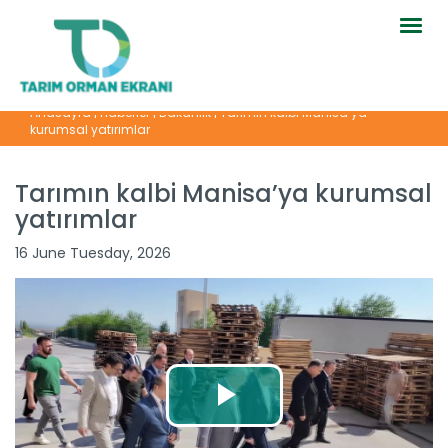
Togg
navig
Anasayfa
|
Haberler
|
Bakanlık
|
Tarımın kalbi Manisa’ya
kurumsal yatırımlar
Tarımın kalbi Manisa’ya kurumsal
yatırımlar
16 June Tuesday, 2026