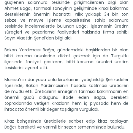
güçlenen salamura tesisinde girişimcilerden bilgi alan
Ahmet Bağcı, tarımsal sanayinin gelişiminde kırsal kalkınma
desteklerinin önemini hatırlattı. Yıllık yaklaşık 34 bin ton
sebze ve meyve işleme kapasitesine sahip salamura
tesisinde incelemelerde bulunan Bağcı, işletmenin üretim
süreçleri ve pazarlama faaliyetleri hakkında firma sahibi
Ceylanpınar ekimde ve hasatta...
Sayın Alaettin Şenel’den bilgi aldı.
Tarım ve Orman Bakanlığı Tarım İşletmeleri Genel
Müdürlüğü...
Bakan Yardımcısı Bağcı, gündemdeki başlıklardan bir olan
Devamını Oku ->
bitki koruma ürünlerine dikkat çekmek için de Turgutlu
ilçesinde faaliyet gösteren, bitki koruma ürünleri üretim
tesislerini ziyaret etti.
Manisa’nın dünyaca ünlü kirazlarının yetiştirildiği Şehzadeler
İlçesinde, Bakan Yardımcısının hasada katılması üreticileri
de mutlu etti. Üreticilerin emeğinin tarımsal kalkınmanın en
önemli gücü olduğunu ifade eden Bağcı, bereketli
topraklarında yetişen kirazların hem iç piyasada hem de
ihracatta önemli bir değer taşıdığını vurguladı.
Yeni nesil tarım liseleri yeni...
Tarım ve Orman Bakanlığının güçlü bilimsel altyapısı tarım
lisesi...
Kiraz bahçesinde üreticilerle sohbet edip kiraz toplayan
Bağcı, bereketli ve verimli bir sezon temennisinde bulundu.
Devamını Oku ->