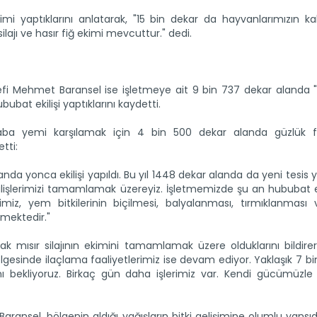
imi yaptıklarını anlatarak, "15 bin dekar da hayvanlarımızın 
ilajı ve hasır fiğ ekimi mevcuttur." dedi.
Şefi Mehmet Baransel ise işletmeye ait 9 bin 737 dekar alanda
ubat ekilişi yaptıklarını kaydetti.
aba yemi karşılamak için 4 bin 500 dekar alanda güzlük fiğ
tti:
 alanda yonca ekilişi yapıldı. Bu yıl 1448 dekar alanda da yeni tesis
ekilişlerimizi tamamlamak üzereyiz. İşletmemizde şu an hububat ek
imiz, yem bitkilerinin biçilmesi, balyalanması, tırmıklanması 
tmektedir."
ak mısır silajının ekimini tamamlamak üzere olduklarını bildire
lgesinde ilaçlama faaliyetlerimiz ise devam ediyor. Yaklaşık 7 b
ı bekliyoruz. Birkaç gün daha işlerimiz var. Kendi gücümüzle b
aransel, bölgenin aldığı yağışların bitki gelişimine olumlu yansıdı