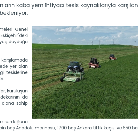
arın kaba yem ihtiyacı tesis kaynaklarıyla karşılanı
 bekleniyor.
meleri Genel
skişehir'deki
tiyaç duyduğu
ı karşılamada
mede yer alan
ği tesislerine
or.
er, kuruluşun
dekarının da
 alana sahip
lde sürdüğünü
6 bin baş Anadolu merinosu, 1700 baş Ankara tiftik keçisi ve 550 b