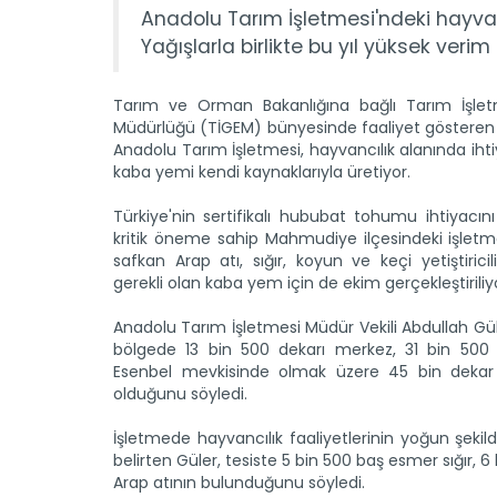
Anadolu Tarım İşletmesi'ndeki hayvanl
Yağışlarla birlikte bu yıl yüksek verim
Tarım ve Orman Bakanlığına bağlı Tarım İşlet
Müdürlüğü (TİGEM) bünyesinde faaliyet gösteren E
Anadolu Tarım İşletmesi, hayvancılık alanında ih
kaba yemi kendi kaynaklarıyla üretiyor.
Türkiye'nin sertifikalı hububat tohumu ihtiyacın
kritik öneme sahip Mahmudiye ilçesindeki işlet
safkan Arap atı, sığır, koyun ve keçi yetiştiricili
gerekli olan kaba yem için de ekim gerçekleştiriliy
Anadolu Tarım İşletmesi Müdür Vekili Abdullah Gül
bölgede 13 bin 500 dekarı merkez, 31 bin 500 
Esenbel mevkisinde olmak üzere 45 bin dekar
olduğunu söyledi.
İşletmede hayvancılık faaliyetlerinin yoğun şeki
belirten Güler, tesiste 5 bin 500 baş esmer sığır, 
Arap atının bulunduğunu söyledi.