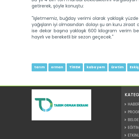
getirerek, şöyle konuştu:
"İşletmemiz, buğday verimi olarak yaklaşık yüzde 7
yağışların iyi olmasından dolayı şu an kuru ziraat 
ise dekar başına yaklaşık 600 kilogram verim b
hayırlı ve bereketli bir sezon geçecek."
tarım
orman
TİGEM
kaba yem
üretim
Eskiş
KATEG
HABE
PROG
BELGE
EĞİTİM
ETKİNL