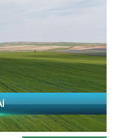
Tarım ve Orman Bakanı İbrahim
Yumaklı: “Dost ülke İspanya’nın...
Devamını Oku ->
Van Gölü için düzenlenen...
Tarım ve Orman Bakanı İbrahim
Yumaklı’nın da katıldığı "Gelecek...
Devamını Oku ->