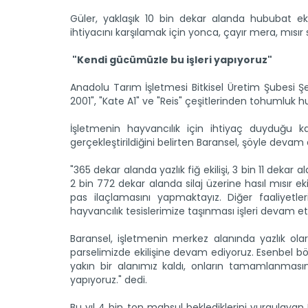
Güler, yaklaşık 10 bin dekar alanda hububat ek
ihtiyacını karşılamak için yonca, çayır mera, mısır s
"Kendi gücümüzle bu işleri yapıyoruz"
Anadolu Tarım İşletmesi Bitkisel Üretim Şubesi 
2001", "Kate A1" ve "Reis" çeşitlerinden tohumluk hub
İşletmenin hayvancılık için ihtiyaç duyduğu k
gerçekleştirildiğini belirten Baransel, şöyle devam e
"365 dekar alanda yazlık fiğ ekilişi, 3 bin 11 dekar
2 bin 772 dekar alanda silaj üzerine hasıl mısır 
pas ilaçlamasını yapmaktayız. Diğer faaliyetler
hayvancılık tesislerimize taşınması işleri devam e
Baransel, işletmenin merkez alanında yazlık olar
parselimizde ekilişine devam ediyoruz. Esenbel bö
yakın bir alanımız kaldı, onların tamamlanmasın
yapıyoruz." dedi.
Bu yıl 4 bin ton mahsul beklediklerini vurgulayan B