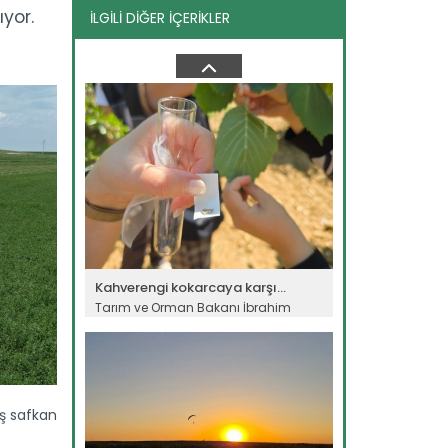
yor.
İLGİLİ DİĞER İÇERİKLER
TİGEM’den piyasaya ayçiçeği...
Tarım İşletmeleri Genel Müdürlüğü,
piyasa ihtiyacını karşılamak...
Devamını Oku ->
Kahverengi kokarcaya karşı...
Tarım ve Orman Bakanı İbrahim
Yumaklı, kahverengi kokarca...
Devamını Oku ->
aş safkan