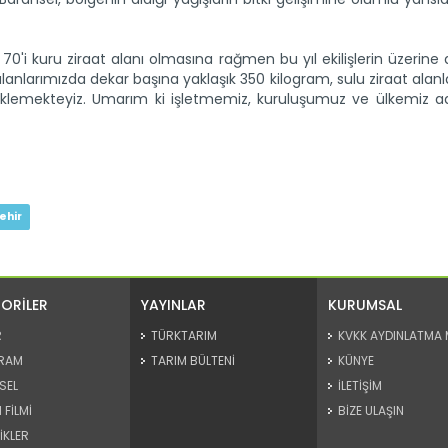
0'i kuru ziraat alanı olmasına rağmen bu yıl ekilişlerin üzerine 
alanlarımızda dekar başına yaklaşık 350 kilogram, sulu ziraat alan
eklemekteyiz. Umarım ki işletmemiz, kuruluşumuz ve ülkemiz a
ehir
ORİLER
YAYINLAR
KURUMSAL
R
TÜRKTARIM
KVKK AYDINLATMA 
RAM
TARIM BÜLTENİ
KÜNYE
SEL
İLETİŞİM
 FİLMİ
BİZE ULAŞIN
İKLER