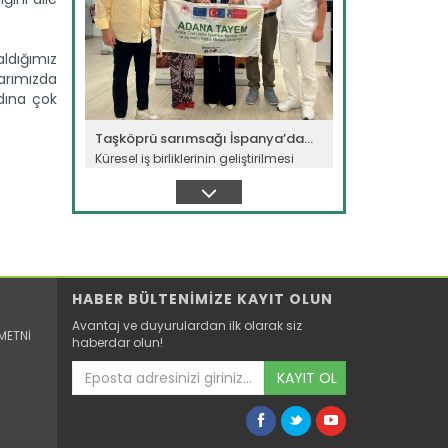
aldığımız
larımızda
dına çok
Taşköprü sarımsağı İspanya’da...
Küresel iş birliklerinin geliştirilmesi
amacıyla İspanya’da...
Devamını Oku ->
HABER BÜLTENİMİZE KAYIT OLUN
Avantaj ve duyurulardan ilk olarak siz
METNİ
haberdar olun!
KAYIT OL
Tarım ve Orman Bakanlığından...
Tarım ve Orman Bakanı İbrahim
Yumaklı, ailelerin doğayla...
Devamını Oku ->