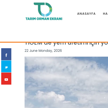
ANASAYFA
HA
Anasayfa
|
Haberler
|
Bakanlık
|
TİGEM’de yem üretimi içi
TİGEM’de yem üretimi için 
22 June Monday, 2026