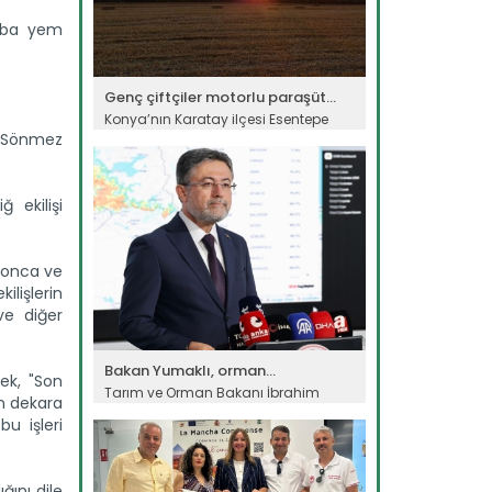
kaba yem
Genç çiftçiler motorlu paraşüt...
Konya’nın Karatay ilçesi Esentepe
köyünde çiftçilik yapan Handan...
 "Sönmez
Devamını Oku ->
 ekilişi
 yonca ve
ilişlerin
ve diğer
Bakan Yumaklı, orman...
rek, "Son
Tarım ve Orman Bakanı İbrahim
in dekara
Yumaklı, Antalya Kaş ve Isparta...
u işleri
Devamını Oku ->
ğını dile