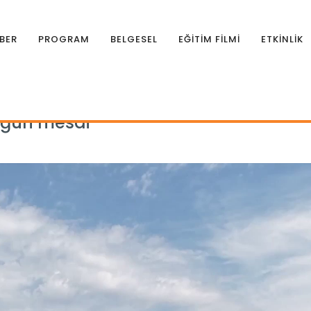
BER
PROGRAM
BELGESEL
EĞİTİM FİLMİ
ETKİNLİK
n yoğun mesai
yoğun mesai