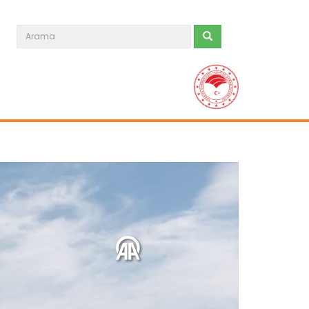
Tarım ve Orman Bakanlığından...
Tarım ve Orman Bakanı İbrahim
Yumaklı, ailelerin doğayla...
Devamını Oku ->
Türkiye’den İspanya’ya yardım...