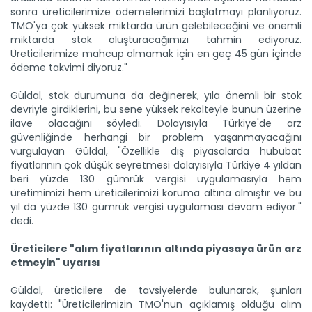
sonra üreticilerimize ödemelerimizi başlatmayı planlıyoruz.
TMO'ya çok yüksek miktarda ürün gelebileceğini ve önemli
miktarda stok oluşturacağımızı tahmin ediyoruz.
Üreticilerimize mahcup olmamak için en geç 45 gün içinde
Tescilli tohumlarla hem çeşit...
ödeme takvimi diyoruz."
Tarım ve Orman Bakanlığına bağlı Tarım İşletmeleri Genel...
Devamını Oku ->
Güldal, stok durumuna da değinerek, yıla önemli bir stok
devriyle girdiklerini, bu sene yüksek rekolteyle bunun üzerine
ilave olacağını söyledi. Dolayısıyla Türkiye'de arz
güvenliğinde herhangi bir problem yaşanmayacağını
vurgulayan Güldal, "Özellikle dış piyasalarda hububat
fiyatlarının çok düşük seyretmesi dolayısıyla Türkiye 4 yıldan
beri yüzde 130 gümrük vergisi uygulamasıyla hem
üretimimizi hem üreticilerimizi koruma altına almıştır ve bu
yıl da yüzde 130 gümrük vergisi uygulaması devam ediyor."
dedi.
“140 milyon tonluk üretim...
Tarım ve Orman Bakanı Yumaklı: Öngörülerimiz tutarsa bu
Üreticilere "alım fiyatlarının altında piyasaya ürün arz
yılı 140...
etmeyin" uyarısı
Devamını Oku ->
Güldal, üreticilere de tavsiyelerde bulunarak, şunları
kaydetti: "Üreticilerimizin TMO'nun açıklamış olduğu alım