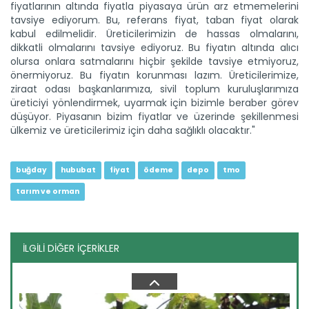
fiyatlarının altında fiyatla piyasaya ürün arz etmemelerini
tavsiye ediyorum. Bu, referans fiyat, taban fiyat olarak
kabul edilmelidir. Üreticilerimizin de hassas olmalarını,
dikkatli olmalarını tavsiye ediyoruz. Bu fiyatın altında alıcı
olursa onlara satmalarını hiçbir şekilde tavsiye etmiyoruz,
önermiyoruz. Bu fiyatın korunması lazım. Üreticilerimize,
ziraat odası başkanlarımıza, sivil toplum kuruluşlarımıza
Ceylanpınar ekimde ve hasatta...
üreticiyi yönlendirmek, uyarmak için bizimle beraber görev
Tarım ve Orman Bakanlığı Tarım İşletmeleri Genel
Müdürlüğü...
düşüyor. Piyasanın bizim fiyatlar ve üzerinde şekillenmesi
ülkemiz ve üreticilerimiz için daha sağlıklı olacaktır."
Devamını Oku ->
buğday
hububat
fiyat
ödeme
depo
tmo
tarım ve orman
İLGİLİ DİĞER İÇERİKLER
Yeni nesil tarım liseleri yeni...
Tarım ve Orman Bakanlığının güçlü bilimsel altyapısı tarım
lisesi...
Devamını Oku ->