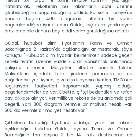
milyon ton arpa ile tarihi rekolte tahmini yapıldığını
hatırlatarak, rekoltenin bu rakamların dahi üzerine
çıkabileceğinin öngörüldüğünü bildirdi. Bu sene Türkiye'de
dönüm başına 400 kilogramın altında bir verim
öngörülmediğine işaret eden Güldal, hiç ekim yapılmayan
arazilerde bile dönüm başı ciddi verim görüldüğünü anlattı.
Güldal, hububat alım fiyatlarının Tarım ve Orman
Bakanlığınca 2 Haziran'da açıklandığını anımsatarak, şöyle
konuştu: "Hububat alım fiyatları belirlenirken sadece geçen
seneki fiyatın üzerine yüzdelik oran yansıtmak anlamında
çalışma olmuyor. Maliyetler elbette önemli faktör.
Maliyetlerin içindeki tüm girdilerin parametreleri de
değerlendiriliyor. Ayrıca, iç ve dış dünyanın fiyatları, TMO'nun
regülasyon faaliyetleri kapsamında yapmış olduğu
değerlendirmeler de var. Elbette, çiftçi beklentileri ve refah
payı dikkate alınıyor. Verimlilik ve rekolte de bu anlamda çok
değerli. Yani 300 kilogram verimle bir maliyet hesabı var,
500 kilo verimle bir maliyet hesabı var."
Çiftçilerin beklediği fiyatlara oldukça yakın bir rakam
açıklandığını belirten Güldal, ayrıca Tarım ve Orman
Bakanlığının ton başına 3 bin 14 liralık destekleme de