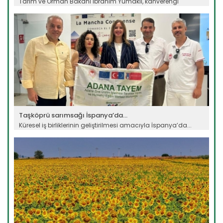
Tarım ve Orman Bakanı İbrahim Yumaklı, kahverengi
kokarca...
Devamını Oku ->
Taşköprü sarımsağı İspanya’da...
Küresel iş birliklerinin geliştirilmesi amacıyla İspanya’da...
Devamını Oku ->