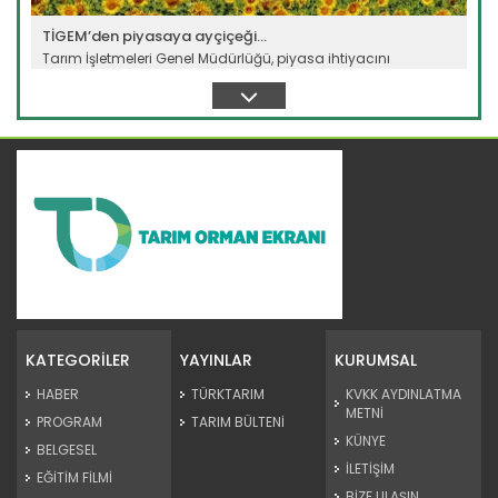
TİGEM’den piyasaya ayçiçeği...
Tarım İşletmeleri Genel Müdürlüğü, piyasa ihtiyacını
karşılamak...
Devamını Oku ->
Tescilli tohumlarla hem çeşit...
Tarım ve Orman Bakanlığına bağlı Tarım İşletmeleri Genel...
KATEGORİLER
YAYINLAR
KURUMSAL
Devamını Oku ->
HABER
TÜRKTARIM
KVKK AYDINLATMA
METNİ
PROGRAM
TARIM BÜLTENİ
KÜNYE
BELGESEL
İLETİŞİM
EĞİTİM FİLMİ
BİZE ULAŞIN