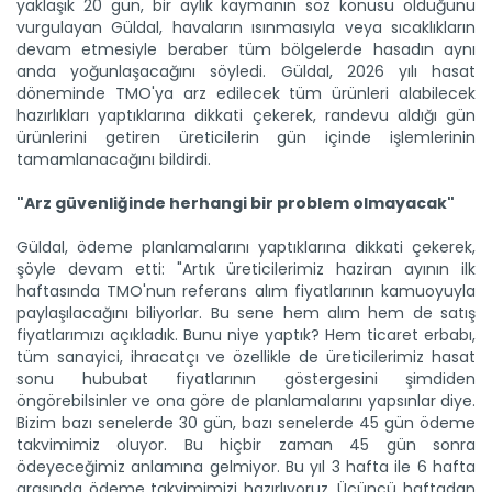
yaklaşık 20 gün, bir aylık kaymanın söz konusu olduğunu
vurgulayan Güldal, havaların ısınmasıyla veya sıcaklıkların
devam etmesiyle beraber tüm bölgelerde hasadın aynı
anda yoğunlaşacağını söyledi. Güldal, 2026 yılı hasat
döneminde TMO'ya arz edilecek tüm ürünleri alabilecek
hazırlıkları yaptıklarına dikkati çekerek, randevu aldığı gün
ürünlerini getiren üreticilerin gün içinde işlemlerinin
tamamlanacağını bildirdi.
"Arz güvenliğinde herhangi bir problem olmayacak"
Güldal, ödeme planlamalarını yaptıklarına dikkati çekerek,
şöyle devam etti: "Artık üreticilerimiz haziran ayının ilk
haftasında TMO'nun referans alım fiyatlarının kamuoyuyla
paylaşılacağını biliyorlar. Bu sene hem alım hem de satış
fiyatlarımızı açıkladık. Bunu niye yaptık? Hem ticaret erbabı,
tüm sanayici, ihracatçı ve özellikle de üreticilerimiz hasat
sonu hububat fiyatlarının göstergesini şimdiden
öngörebilsinler ve ona göre de planlamalarını yapsınlar diye.
Bizim bazı senelerde 30 gün, bazı senelerde 45 gün ödeme
takvimimiz oluyor. Bu hiçbir zaman 45 gün sonra
ödeyeceğimiz anlamına gelmiyor. Bu yıl 3 hafta ile 6 hafta
arasında ödeme takvimimizi hazırlıyoruz. Üçüncü haftadan