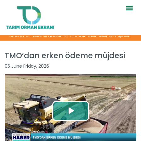
Togg
navig
Anasayfa
|
Haberler
|
Bakanlık
|
TMO’dan erken ödeme müjdesi
TMO’dan erken ödeme müjdesi
05 June Friday, 2026