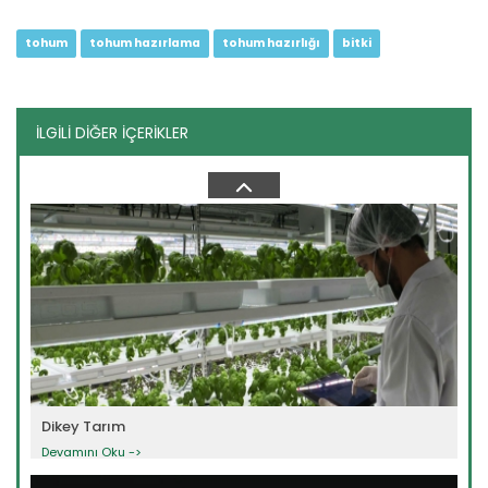
tohum
tohum hazırlama
tohum hazırlığı
bitki
İLGİLİ DİĞER İÇERİKLER
Örtüaltı Sebze...
Devamını Oku ->
Dikey Tarım
Devamını Oku ->