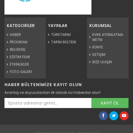
Organik Turunçgil...
Devamını Oku ->
KATEGORİLER
YAYINLAR
KURUMSAL
HABER
TÜRKTARIM
KVKK AYDINLATMA
METNİ
PROGRAM
TARIM BÜLTENİ
KÜNYE
BELGESEL
İLETİŞİM
EĞİTİM FİLMİ
BİZE ULAŞIN
ETKİNLİKLER
FOTO GALERİ
HABER BÜLTENİMİZE KAYIT OLUN
Organik Tarım
Avantaj ve duyurulardan ilk olarak siz haberdar olun!
Devamını Oku ->
KAYIT OL