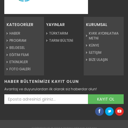
Organik Tarla Tarımı
Devamını Oku ->
KATEGORİLER
YAYINLAR
KURUMSAL
HABER
TÜRKTARIM
KVKK AYDINLATMA
METNİ
PROGRAM
TARIM BÜLTENİ
KÜNYE
BELGESEL
İLETİŞİM
EĞİTİM FİLMİ
BİZE ULAŞIN
ETKİNLİKLER
FOTO GALERİ
HABER BÜLTENİMİZE KAYIT OLUN
Organik Tarım
Avantaj ve duyurulardan ilk olarak siz haberdar olun!
Devamını Oku ->
KAYIT OL