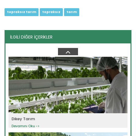
topraksız tarım
topraksız
tarım
İLGİLİ DİĞER İÇERİKLER
Örtüaltı Kavun Yetiştiriciliği
Devamını Oku ->
Dikey Tarım
Devamını Oku ->