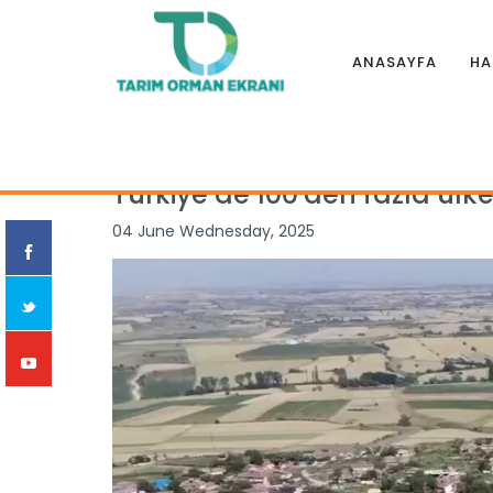
ANASAYFA
HA
Anasayfa
|
Haberler
|
Genel
|
Türkiye’de 100'den fazla ülke
Türkiye’de 100'den fazla ülke
04 June Wednesday, 2025