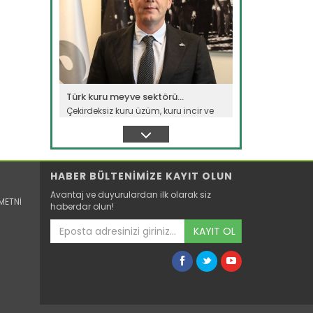
Türk kuru meyve sektörü...
Çekirdeksiz kuru üzüm, kuru incir ve
kuru kayısıdaki yüksek...
Devamını Oku ->
HABER BÜLTENİMİZE KAYIT OLUN
Avantaj ve duyurulardan ilk olarak siz
METNİ
haberdar olun!
KAYIT OL
Kuş gribi ihracatı hızlandırdı
Avrupa’nın en büyük yumurta
üreticilerinden Polonya'da kuş gribi...
Devamını Oku ->