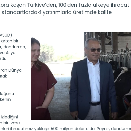
kora koşan Türkiye’den, 100'den fazla ülkeye ihracat
ı standartlardaki yatırımlarla üretimde kalite
 (ASÜD)
 artan bir
ir, dondurma,
 ve Asya
edi.
ziran Dünya
arak
olduğuna
lkenin
 izlediğini
an bir ivme
rünleri ihracatımız yaklaşık 500 milyon dolar oldu. Peynir, dondurm