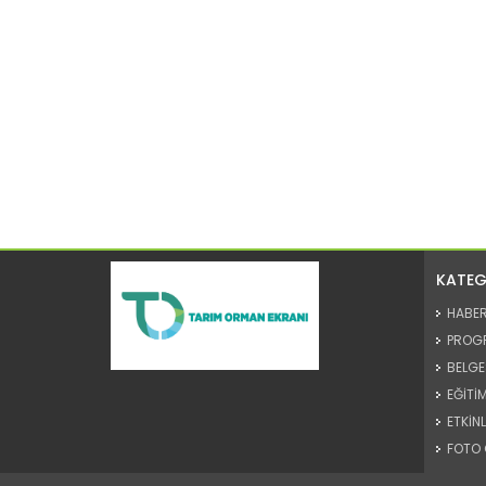
KATEG
HABE
PROG
BELGE
EĞİTİM
ETKİNL
FOTO 