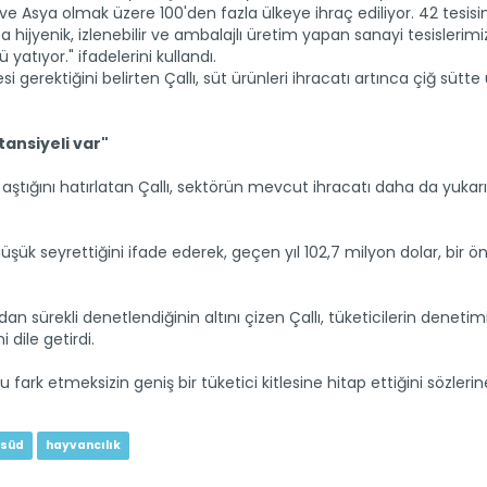
ve Asya olmak üzere 100'den fazla ülkeye ihraç ediliyor. 42 tesisi
 hijyenik, izlenebilir ve ambalajlı üretim yapan sanayi tesislerimiz
 yatıyor." ifadelerini kullandı.
si gerektiğini belirten Çallı, süt ürünleri ihracatı artınca çiğ sütt
ansiyeli var"
ı aştığını hatırlatan Çallı, sektörün mevcut ihracatı daha da yukar
üşük seyrettiğini ifade ederek, geçen yıl 102,7 milyon dolar, bir ön
 sürekli denetlendiğinin altını çizen Çallı, tüketicilerin denetim
 dile getirdi.
bu fark etmeksizin geniş bir tüketici kitlesine hitap ettiğini sözlerin
süd
hayvancılık