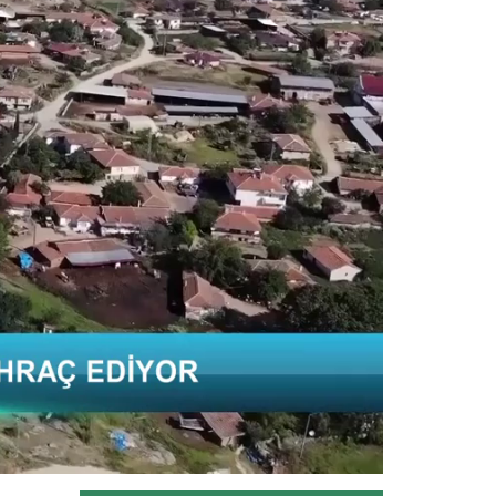
Samsun’daki besicilerin göç yolcuğu
başladı. Bazı besicilerin...
Devamını Oku ->
Türkiye’den dünyaya...
Türkiye'nin 2026'nın ilk çeyreğindeki
meyve sebze ihracat...
Devamını Oku ->