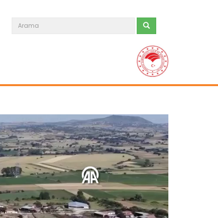
Kuş gribi ihracatı hızlandırdı
Avrupa’nın en büyük yumurta
üreticilerinden Polonya'da kuş gribi...
Devamını Oku ->
Kızılırmak Deltası göçerleri...