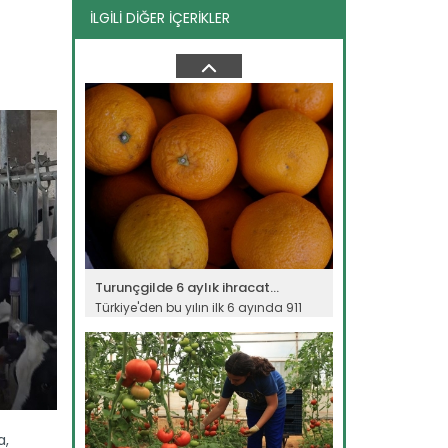
İLGİLİ DİĞER İÇERİKLER
Çiçekler açtı ama kış bitmedi
Dört mevsimin aynı anda yaşandığı
ülkemizde Amasya'da çiçek açan...
Devamını Oku ->
Turunçgilde 6 aylık ihracat...
Türkiye'den bu yılın ilk 6 ayında 911
milyon 35 bin dolarlık...
Devamını Oku ->
a,