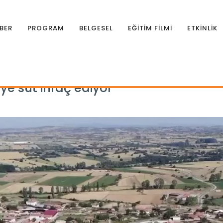
BER
PROGRAM
BELGESEL
EĞİTİM FİLMİ
ETKİNLİK
ye süt ihraç ediyor
ye süt ihraç ediyor