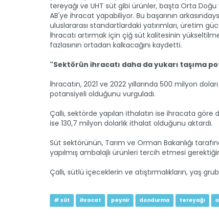
tereyağı ve UHT süt gibi ürünler, başta Orta Doğu 
AB'ye ihracat yapabiliyor. Bu başarının arkasındaysa
uluslararası standartlardaki yatırımları, üretim gücü
İhracatı artırmak için çiğ süt kalitesinin yükseltilme
fazlasının ortadan kalkacağını kaydetti.
"Sektörün ihracatı daha da yukarı taşıma pot
İhracatın, 2021 ve 2022 yıllarında 500 milyon dolar
potansiyeli olduğunu vurguladı.
Çallı, sektörde yapılan ithalatın ise ihracata göre d
ise 130,7 milyon dolarlık ithalat olduğunu aktardı.
Süt sektörünün, Tarım ve Orman Bakanlığı tarafından
yapılmış ambalajlı ürünleri tercih etmesi gerektiğini
Çallı, sütlü içeceklerin ve atıştırmalıkların, yaş gru
# süt
ihracat
peynir
dondurma
tereyağı
a