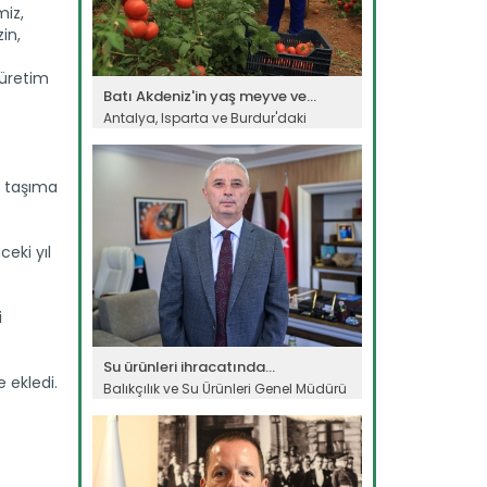
miz,
in,
e üretim
Batı Akdeniz'in yaş meyve ve...
Antalya, Isparta ve Burdur'daki
firmalardan yapılan yaş meyve ve...
Devamını Oku ->
ı taşıma
ceki yıl
i
Su ürünleri ihracatında...
e ekledi.
Balıkçılık ve Su Ürünleri Genel Müdürü
Turgay Türkyılmaz, su...
Devamını Oku ->