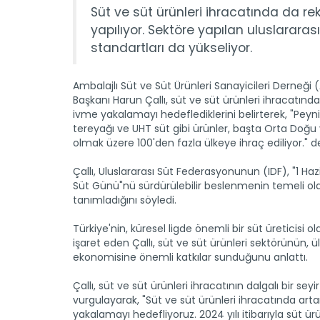
Süt ve süt ürünleri ihracatında da re
yapılıyor. Sektöre yapılan uluslararas
standartları da yükseliyor.
Ambalajlı Süt ve Süt Ürünleri Sanayicileri Derneği
Başkanı Harun Çallı, süt ve süt ürünleri ihracatında
ivme yakalamayı hedeflediklerini belirterek, "Peyn
tereyağı ve UHT süt gibi ürünler, başta Orta Doğu
olmak üzere 100'den fazla ülkeye ihraç ediliyor." d
Çallı, Uluslararası Süt Federasyonunun (IDF), "1 Ha
Süt Günü"nü sürdürülebilir beslenmenin temeli ol
tanımladığını söyledi.
Türkiye'nin, küresel ligde önemli bir süt üreticisi 
işaret eden Çallı, süt ve süt ürünleri sektörünün, ü
ekonomisine önemli katkılar sunduğunu anlattı.
Çallı, süt ve süt ürünleri ihracatının dalgalı bir seyir
vurgulayarak, "Süt ve süt ürünleri ihracatında art
yakalamayı hedefliyoruz. 2024 yılı itibarıyla süt ü