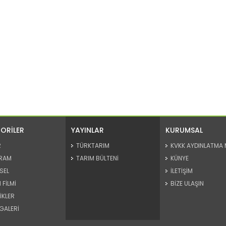
ORİLER
YAYINLAR
KURUMSAL
R
TÜRKTARIM
KVKK AYDINLATMA 
RAM
TARIM BÜLTENİ
KÜNYE
SEL
İLETİŞİM
 FİLMİ
BİZE ULAŞIN
İKLER
GALERİ