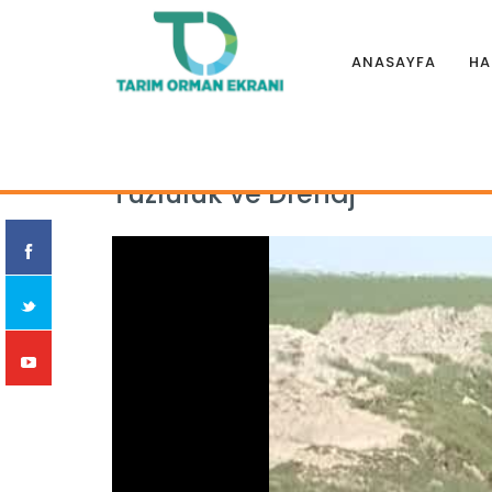
ANASAYFA
HA
Anasayfa
|
Eğitim Filmleri
|
TOPRAK, GÜBRE VE SU
|
Tuzluluk
Tuzluluk ve Drenaj