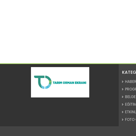
KATEG
HABE
PROG
BELGE
EĞİTİM
ETKİNL
FOTO 