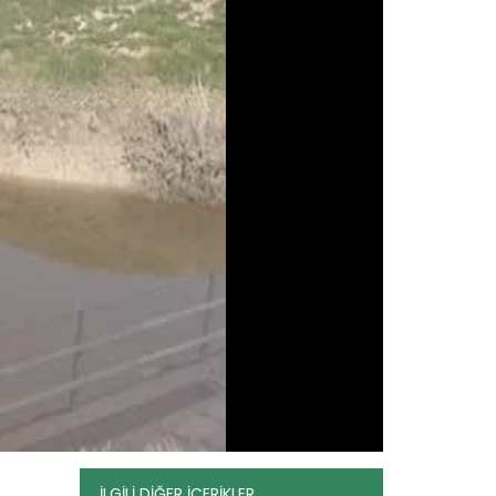
Toprak Numunesi Nasıl Alınır?
Devamını Oku ->
İLGİLİ DİĞER İÇERİKLER