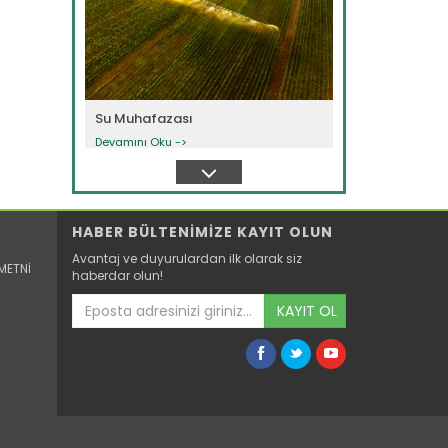
Su Muhafazası
Devamını Oku ->
HABER BÜLTENİMİZE KAYIT OLUN
Avantaj ve duyurulardan ilk olarak siz
METNİ
haberdar olun!
KAYIT OL
Doğru Sulama Uygulamaları
Devamını Oku ->