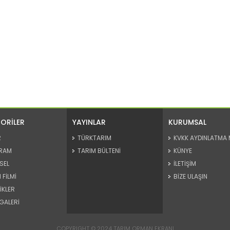
ORİLER
YAYINLAR
KURUMSAL
R
TÜRKTARIM
KVKK AYDINLATMA 
RAM
TARIM BÜLTENİ
KÜNYE
SEL
İLETİŞİM
 FİLMİ
BİZE ULAŞIN
İKLER
GALERİ
COPYRIGHT © 2024 TARIM ORMAN EKRANI