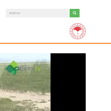
Doğru Sulama Uygulamaları
Devamını Oku ->
Çölleşme Nedir?
Devamını Oku ->