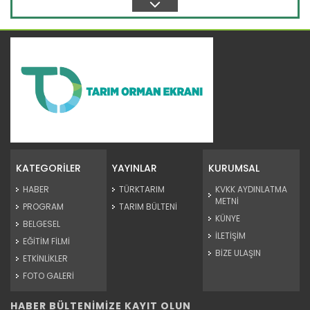
Turunçgilde 6 aylık ihracat...
Türkiye'den bu yılın ilk 6 ayında 911 milyon 35 bin dolarlık...
KATEGORİLER
YAYINLAR
KURUMSAL
Devamını Oku ->
HABER
TÜRKTARIM
KVKK AYDINLATMA
METNİ
PROGRAM
TARIM BÜLTENİ
KÜNYE
BELGESEL
İLETİŞİM
EĞİTİM FİLMİ
BİZE ULAŞIN
ETKİNLİKLER
FOTO GALERİ
HABER BÜLTENİMİZE KAYIT OLUN