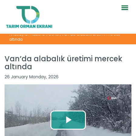
Togg
navig
Anasayfa
|
Haberler
|
Genel
|
Van’da alabalık üretimi mercek
altında
Van’da alabalık üretimi mercek
altında
26 January Monday, 2026