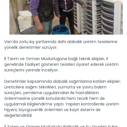
Turunçgilde 6 aylık ihracat...
Türkiye'den bu yılın ilk 6 ayında 911 milyon 35 bin dolarlık...
Devamını Oku ->
Van’da zorlu kış şartlarında dahi alabalık üretim tesislerine
yönelik denetimler sürüyor.
İl Tarım ve Orman Müdürlüğüne bağlı teknik ekipler, il
genelinde faaliyet gösteren tesisleri ziyaret ederek üretim
süreçlerini yerinde inceliyor.
Balon balığı istilasına bütçe...
İklim değişikliğiyle Akdeniz’i tehdit eden istilacı balon...
Denetimler kapsamında alabalık sağımlarına katılan ekipler;
Devamını Oku ->
üreticilere sağım teknikleri, yumurta ve yavru bakım
süreçleri, yemleme uygulamaları ile hastalıkların
önlenmesine yönelik konularda hem teorik hem de
uygulamalı bilgilendirme yaptı. Yapılan kontrollerde üretim
hijyeni, biyogüvenlik önlemleri ve kayıt sistemi de
değerlendirildi.
İl Tarım ve Orman Müdürlüğü Balıkçılık ve Su Ürünleri Şube