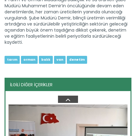
Müdürü Muhammet Demir’in öncülüğünde devam eden
denetimlerde, her zaman üreticilerin yanında olunacağı
Batı Akdeniz'in yaş meyve ve...
vurgulandı. Şube Müdürü Demir, bilinçli üretimin verimliliği
Antalya, Isparta ve Burdur'daki firmalardan yapılan yaş
artırdığına ve sürdürülebilir yetiştiriciliğin sektörün geleceği
meyve ve...
açısından büyük önem taşıdığına dikkat çekerek, denetim
Devamını Oku ->
ve eğitim faaliyetlerinin belirli periyotlarla sürdürüleceği
kaydetti.
tarım
orman
balık
van
denetim
İLGİLİ DİĞER İÇERİKLER
Su ürünleri ihracatında...
Balıkçılık ve Su Ürünleri Genel Müdürü Turgay Türkyılmaz, su...
Devamını Oku ->