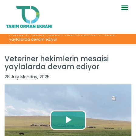
Togg
navig
Anasayfa
|
Haberler
|
İllerden
|
Veteriner hekimlerin mesaisi
yaylalarda devam ediyor
Veteriner hekimlerin mesaisi
yaylalarda devam ediyor
28 July Monday, 2025