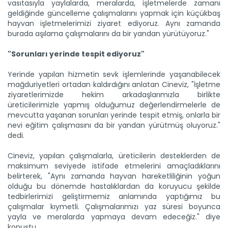
vasıtasıyla yaylalarda, meralarda, işletmelerde zamanı
geldiğinde güncelleme çalışmalarını yapmak için küçükbaş
hayvan işletmelerimizi ziyaret ediyoruz. Aynı zamanda
Kağızman kayısısı lezzetini...
burada aşılama çalışmalarını da bir yandan yürütüyoruz."
Kars'ın Kağızman ilçesinde, Aras Vadisi'nde mikroklimada
yetişen...
"Sorunları yerinde tespit ediyoruz"
Devamını Oku ->
Yerinde yapılan hizmetin sevk işlemlerinde yaşanabilecek
mağduriyetleri ortadan kaldırdığını anlatan Cineviz, "İşletme
ziyaretlerimizde hekim arkadaşlarımızla birlikte
üreticilerimizle yapmış olduğumuz değerlendirmelerle de
mevcutta yaşanan sorunları yerinde tespit etmiş, onlarla bir
nevi eğitim çalışmasını da bir yandan yürütmüş oluyoruz."
dedi.
Ayçiçeği üretimi destekle...
Cineviz, yapılan çalışmalarla, üreticilerin desteklerden de
Aksaray'ın Eskil ilçesinde ayçiçeği üretimi, planlı üretim
maksimum seviyede istifade etmelerini amaçladıklarını
modeli...
belirterek, "Aynı zamanda hayvan hareketliliğinin yoğun
Devamını Oku ->
olduğu bu dönemde hastalıklardan da koruyucu şekilde
tedbirlerimizi geliştirmemiz anlamında yaptığımız bu
çalışmalar kıymetli. Çalışmalarımızı yaz süresi boyunca
yayla ve meralarda yapmaya devam edeceğiz." diye
konuştu.