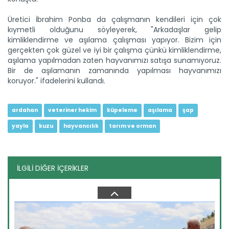
Üretici İbrahim Ponba da çalışmanın kendileri için çok
kıymetli olduğunu söyleyerek, "Arkadaşlar gelip
kimliklendirme ve aşılama çalışması yapıyor. Bizim için
gerçekten çok güzel ve iyi bir çalışma çünkü kimliklendirme,
Kars’ın coğrafi işaretli...
aşılama yapılmadan zaten hayvanımızı satışa sunamıyoruz.
Mera ve yaylalarında yoğun hayvancılık yapılan Kars
Türkiye'nin...
Bir de aşılamanın zamanında yapılması hayvanımızı
koruyor." ifadelerini kullandı.
Devamını Oku ->
ardahan
veteriner hekim
küpeleme
aşılama
şap
yayla
kuzu
hayvancılık
tarım ve orman
İLGİLİ DİĞER İÇERİKLER
Çocukların yüzünü güldüren...
Bursa İl Tarım ve Orman Müdürlüğü mevsimlik tarım
işçilerinin...
Devamını Oku ->