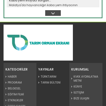
Kaba yem ihtiyacı sorgun...
Malatya'da hayvancılığın kaba yem ihtiyacının
karşılanması...
Devamını Oku ->
Kağızman kayısısı lezzetini...
Kars'ın Kağızman ilçesinde, Aras Vadisi'nde mikroklimada
yetişen...
KATEGORİLER
YAYINLAR
KURUMSAL
Devamını Oku ->
HABER
TÜRKTARIM
KVKK AYDINLATMA
METNİ
PROGRAM
TARIM BÜLTENİ
KÜNYE
BELGESEL
İLETİŞİM
EĞİTİM FİLMİ
BİZE ULAŞIN
ETKİNLİKLER