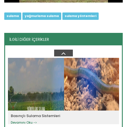
sulama
yağmurlama sulama
sulama yöntemleri
İLGİLİ DİĞER İÇERİKLER
SUET Bitki Su Tüketim...
Devamını Oku ->
Basınçlı Sulama Sistemleri
Devamını Oku ->