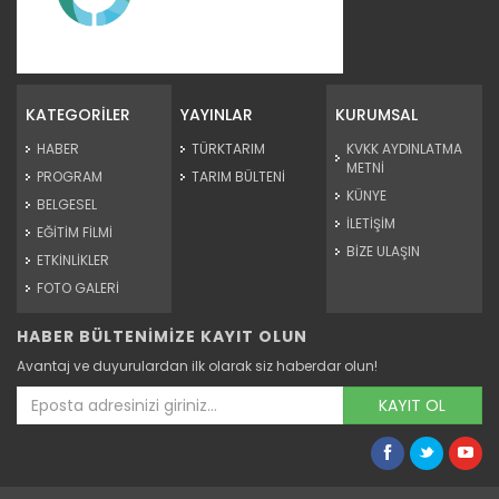
SUET Tanıtım Filmi
Devamını Oku ->
KATEGORİLER
YAYINLAR
KURUMSAL
HABER
TÜRKTARIM
KVKK AYDINLATMA
METNİ
PROGRAM
TARIM BÜLTENİ
KÜNYE
BELGESEL
İLETİŞİM
EĞİTİM FİLMİ
BİZE ULAŞIN
ETKİNLİKLER
FOTO GALERİ
HABER BÜLTENİMİZE KAYIT OLUN
SUET Sulama Programlama...
Avantaj ve duyurulardan ilk olarak siz haberdar olun!
Devamını Oku ->
KAYIT OL