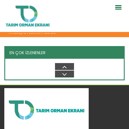
Togg
navig
Anasayfa
|
Etkinlik
|
Fuarda
EN ÇOK İZLENENLER