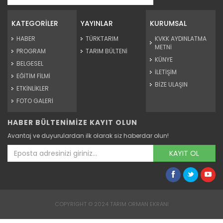
KATEGORİLER
YAYINLAR
KURUMSAL
HABER
TÜRKTARIM
KVKK AYDINLATMA
METNİ
PROGRAM
TARIM BÜLTENİ
KÜNYE
BELGESEL
İLETİŞİM
EĞİTİM FİLMİ
BİZE ULAŞIN
ETKİNLİKLER
FOTO GALERİ
HABER BÜLTENİMİZE KAYIT OLUN
Avantaj ve duyurulardan ilk olarak siz haberdar olun!
KAYIT OL
COPYRIGHT © 2024 TARIM ORMAN EKRANI