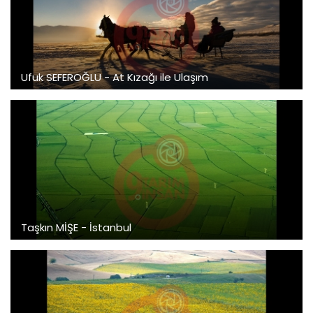
Ufuk SEFEROĞLU - At Kızağı ile Ulaşım
Taşkın MİŞE - İstanbul