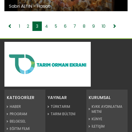
Sabri ALTIN - Hasat
1
2
3
4
5
6
7
8
9
10
KATEGORİLER
YAYINLAR
KURUMSAL
HABER
TÜRKTARIM
KVKK AYDINLATMA
METNİ
PROGRAM
TARIM BÜLTENİ
KÜNYE
BELGESEL
İLETİŞİM
EĞİTİM FİLMİ