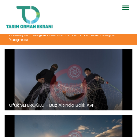
Togg
navig
Anasayfa
|
Fotoğraf Albümleri
|
9. Tarım ve İnsan Fotoğraf
Yarışması
Ufuk SEFEROĞLU - Buz Altında Balık Avı