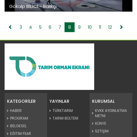
Gökalp BİLİCİ - Balıkçı
3
4
5
6
7
8
9
10
11
12
KATEGORİLER
YAYINLAR
KURUMSAL
HABER
TÜRKTARIM
KVKK AYDINLATMA
METNİ
PROGRAM
TARIM BÜLTENİ
KÜNYE
BELGESEL
İLETİŞİM
EĞİTİM FİLMİ