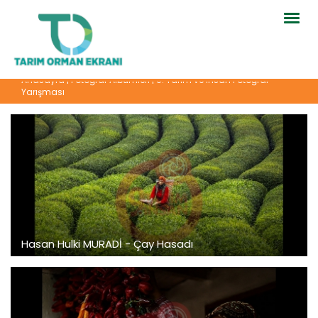
Togg
navig
Anasayfa
|
Fotoğraf Albümleri
|
9. Tarım ve İnsan Fotoğraf
Yarışması
Hasan Hulki MURADİ - Çay Hasadı