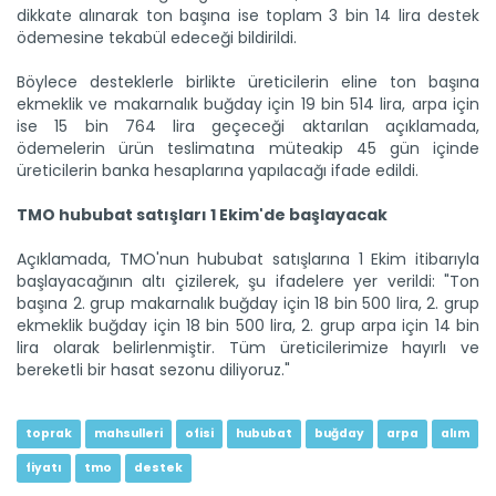
dikkate alınarak ton başına ise toplam 3 bin 14 lira destek
Ceylanpınar ekimde ve hasatta...
ödemesine tekabül edeceği bildirildi.
Tarım ve Orman Bakanlığı Tarım İşletmeleri Genel
Müdürlüğü...
Böylece desteklerle birlikte üreticilerin eline ton başına
Devamını Oku ->
ekmeklik ve makarnalık buğday için 19 bin 514 lira, arpa için
ise 15 bin 764 lira geçeceği aktarılan açıklamada,
ödemelerin ürün teslimatına müteakip 45 gün içinde
üreticilerin banka hesaplarına yapılacağı ifade edildi.
TMO hububat satışları 1 Ekim'de başlayacak
Açıklamada, TMO'nun hububat satışlarına 1 Ekim itibarıyla
başlayacağının altı çizilerek, şu ifadelere yer verildi: "Ton
başına 2. grup makarnalık buğday için 18 bin 500 lira, 2. grup
Küçükbaşa Destek Projesi...
ekmeklik buğday için 18 bin 500 lira, 2. grup arpa için 14 bin
Kırsalda Bereket Küçükbaşa Destek Projesi 1. Etap sonuçları...
lira olarak belirlenmiştir. Tüm üreticilerimize hayırlı ve
Devamını Oku ->
bereketli bir hasat sezonu diliyoruz."
toprak
mahsulleri
ofisi
hububat
buğday
arpa
alım
fiyatı
tmo
destek