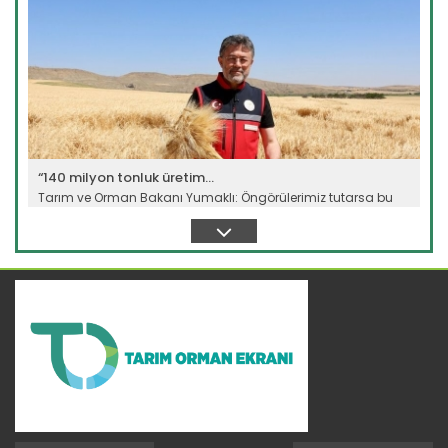
“140 milyon tonluk üretim...
Tarım ve Orman Bakanı Yumaklı: Öngörülerimiz tutarsa bu
yılı 140...
Devamını Oku ->
Kırsalda bereket için ilk...
Kırsalda Bereket Küçükbaşa Destek Projesi kapsamında ilk...