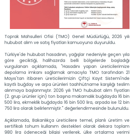
Toprak Mahsulleri Ofisi (TMO) Genel Müdürlüğü, 2026 yılı
hububat alım ve satış fiyatları kamuoyuna duyuruldu.
Türkiye'de hububat hasadının, yağışlar nedeniyle geçen yıla
göre geciktiği, halihazırda belli bölgelerde başladığı
vurgulanan açıklamada, "Hasadını yapan üreticilerimize
Kırsalda bereket için ilk...
depolama imkanı sağlamak amacıyla TMO tarafından 21
Kırsalda Bereket Küçükbaşa Destek Projesi kapsamında ilk...
Mayıs'tan itibaren üreticilerimizin Çiftçi Kayıt Sistemi'nde
Devamını Oku ->
kayıtlı buğday ve arpa ürünleri taahhütname karşılığı teslim
alınmaya başlanmıştır. 2026 yılı TMO hububat alım fiyatları
(2. grup ürünler için) ton başına makarnalık buğdayda 16 bin
500 lira, ekmeklik buğdayda 16 bin 500 lira, arpada ise 12 bin
750 lira olarak belirlenmiştir." değerlendirmesinde bulunuldu.
Açıklamada, Bakanlıkça üreticilere temel, planlı üretim ve
sertifikalı tohum kullanım destekleri olarak dekara toplam
980 lira ödeneceği bilgisi verilerek, ülke ortalama verimi