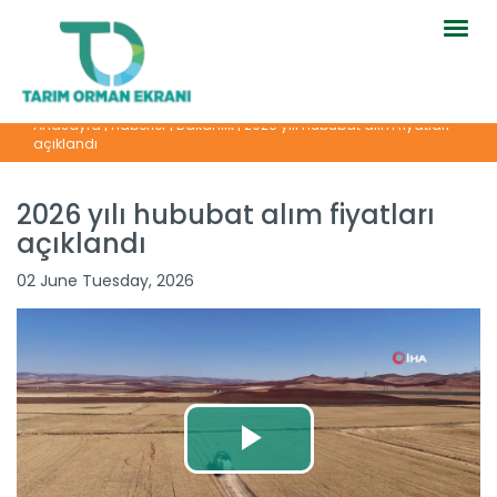
Togg
navig
Anasayfa
|
Haberler
|
Bakanlık
|
2026 yılı hububat alım fiyatları
açıklandı
2026 yılı hububat alım fiyatları
açıklandı
02 June Tuesday, 2026