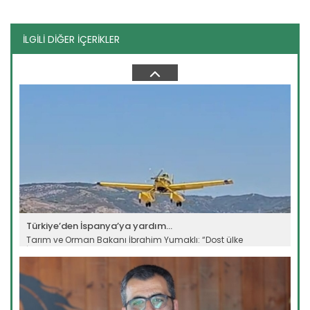
İLGİLİ DİĞER İÇERİKLER
Tarımın geleceği,...
Tarım ve Orman Bakanı İbrahim Yumaklı, sürdürülebilir
tarımın...
Devamını Oku ->
Türkiye’den İspanya’ya yardım...
Tarım ve Orman Bakanı İbrahim Yumaklı: “Dost ülke
İspanya’nın...
Devamını Oku ->