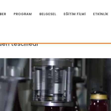
BER
PROGRAM
BELGESEL
EĞİTİM FİLMİ
ETKİNLİK
en tescilledi
en tescilledi