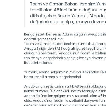
Tarım ve Orman Bakanı İbrahim Yumak
tescili alan 45'inci ürün olduğunu d
dikkat çeken Bakan Yumaklı, "Anadol
değerlerimize sahip çıkmaya devam e
Rengi, lezzeti benzersiz Adana şalgamı Avrupa Birl
coğrafi işaret tescili aldı.
Tarım ve Orman Bakanı İbrahim Yumaklı, Adana ş
Avrupa Birliği'nden (AB) coğrafi işaret tescili alan 
olduğunu belirterek, "Anadolu'nun kadim lezzetler
tanıtmaya, değerlerimize sahip çıkmaya devam e
ifadesini kullandı.
Yumaklı, Adana şalgamının Avrupa Birliği'nden (AB
işaret tescili almasını değerlendirdi.
Anadolu'nun eşsiz tadının artık AB tescilli olduğunu
Bakan Yumaklı, "Geleneksel üretim tekniğiyle asırla
Adana'da üretilen şalgamımız, AB tescili alan 45'
oldu. Anadolu'nun kadim lezzetlerini dünyaya tan
değerlerimize sahip çıkmaya devam ediyoruz. Hayır