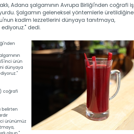
lı, Adana şalgamının Avrupa Birliği'nden coğrafi iş
uyurdu. Şalgamın geleneksel yöntemlerle üretildiğine
u'nun kadim lezzetlerini dünyaya tanıtmaya,
diyoruz." dedi.
iği'nden
algamının
45'inci ürün
ini dünyaya
diyoruz."
) coğrafi
 belirten
rdır
inci ürünümüz
ıtmaya,
lı olsun."