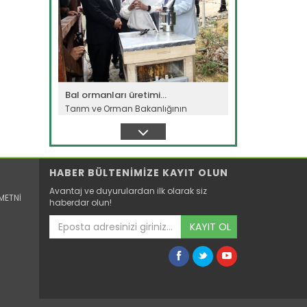
Bal ormanları üretimi...
Tarım ve Orman Bakanlığının
kurduğu bal ormanları son yıllarda...
Devamını Oku ->
HABER BÜLTENİMİZE KAYIT OLUN
Avantaj ve duyurulardan ilk olarak siz
METNİ
haberdar olun!
KAYIT OL
"Devletimiz tüm imkanlarıyla...
Farklı bölgelerde etkili olan sağanak
ve fırtına nedeniyle tarım...
Devamını Oku ->