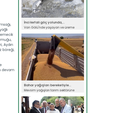
İnci kefali göç yolunda,...
ımsağı,
Van Gölü'nde yaşayan ve üreme
yağlı
döneminde suyun akışının tersine...
 memecik
Devamını Oku ->
 pamuğu,
i, Aydın
z böreği,
e
nin devam
Bahar yağışları bereketiyle...
Mevsim yağışları tarım sektörüne
bereket getirdi. Tarım ve Orman...
Devamını Oku ->