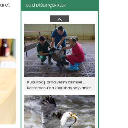
aret
İLGİLİ DİĞER İÇERİKLER
Yavru porsuk emin ellerde
Doğa Koruma ve Milli Parklar Genel
Müdürlüğü ekipleri...
Devamını Oku ->
Küçükbaşlarda verim bilimsel...
Kastamonu’da küçükbaş hayvanlar
üzerinde yürütülen bilimsel...
Devamını Oku ->