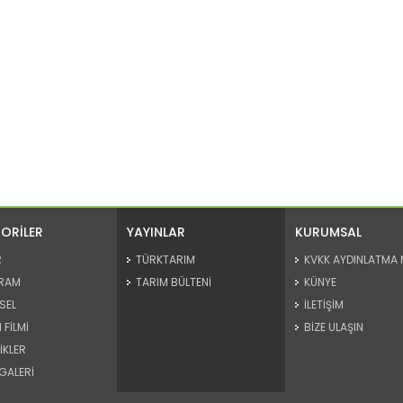
ORİLER
YAYINLAR
KURUMSAL
R
TÜRKTARIM
KVKK AYDINLATMA 
RAM
TARIM BÜLTENİ
KÜNYE
SEL
İLETİŞİM
 FİLMİ
BİZE ULAŞIN
İKLER
GALERİ