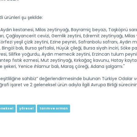
i ürünleri şu şekilde:
ı, Aydın kestanesi, Milas zeytinyağı, Bayramiç beyazı, Taşköprü sar
ı, Çağlayancerit cevizi, Gemlik zeytini, Edremit zeytinyağı, Milas 
rfezi yeşil çizik zeytini, Ezine peyniri, Safranbolu safranı, Aydın
Bingöl balı, Bursa şeftalisi, Hüyük çileği, Bursa siyah inciri, Söke
 Silifke yoğurdu, Aydın memecik zeytini, Erzincan tulum peynir
ntep fıstık ezmesi, Mut zeytinyağı, Kırkağaç kavunu, Hatay kayta
 şekeri, Yenice ıhlamur balı, Maraş çöreği, Adana şalgamı."
şitliliğine sahibiz” değerlendirmesinde bulunan Türkiye Odalar v
oğrafi işaret ve 2 geleneksel ürün adıyla ilgili Avrupa Birliği süreci
eneksel
yöresel
tarım ve orman