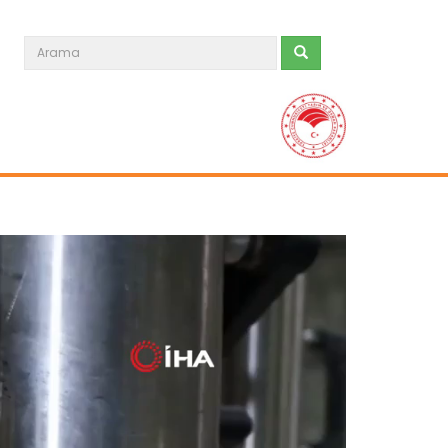
"Devletimiz tüm imkanlarıyla...
Farklı bölgelerde etkili olan sağanak
ve fırtına nedeniyle tarım...
Devamını Oku ->
Çiçekler açtı ama kış bitmedi