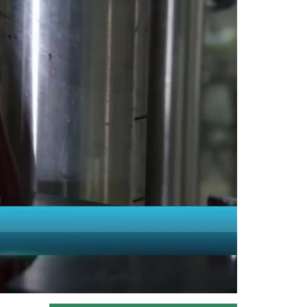
Dört mevsimin aynı anda yaşandığı
ülkemizde Amasya'da çiçek açan...
Devamını Oku ->
Buzağı sağlığını koruyan...
Tarım ve Orman Bakanlığı
hayvancılıkta eğitim seferberliğini...
Devamını Oku ->