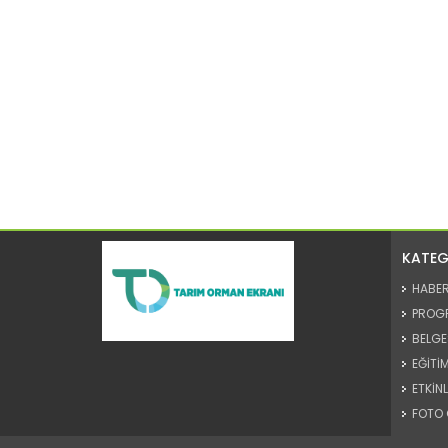
KATEG
HABE
PROG
BELGE
EĞİTİM
ETKİNL
FOTO 