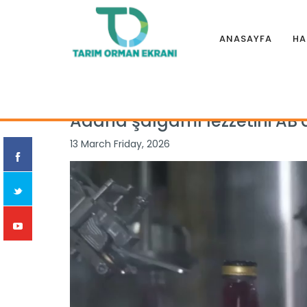
ANASAYFA
HA
Anasayfa
|
Haberler
|
Genel
|
Adana şalgamı lezzetini AB'd
Adana şalgamı lezzetini AB'd
13 March Friday, 2026