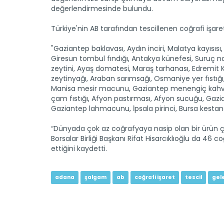
değerlendirmesinde bulundu.
Türkiye'nin AB tarafından tescillenen coğrafi işaretl
"Gaziantep baklavası, Aydın inciri, Malatya kayısıs
Giresun tombul fındığı, Antakya künefesi, Suruç nar
zeytini, Ayaş domatesi, Maraş tarhanası, Edremit Kö
zeytinyağı, Araban sarımsağı, Osmaniye yer fıstığı, 
Manisa mesir macunu, Gaziantep menengiç kahvesi,
çam fıstığı, Afyon pastırması, Afyon sucuğu, Gazia
Gaziantep lahmacunu, İpsala pirinci, Bursa kestane
“Dünyada çok az coğrafyaya nasip olan bir ürün çe
Borsalar Birliği Başkanı Rifat Hisarcıklıoğlu da 46 c
ettiğini kaydetti.
adana
şalgam
ab
coğrafi işaret
tescil
gel