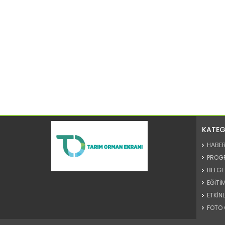
KATEG
HABE
PROG
BELGE
EĞİTİM
ETKİNL
FOTO 