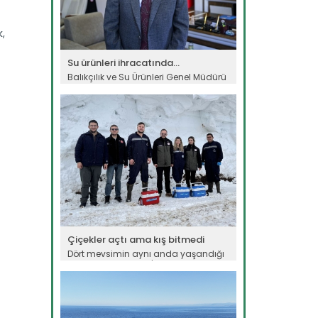
,
Su ürünleri ihracatında...
Balıkçılık ve Su Ürünleri Genel Müdürü
Turgay Türkyılmaz, su...
Devamını Oku ->
Çiçekler açtı ama kış bitmedi
Dört mevsimin aynı anda yaşandığı
ülkemizde Amasya'da çiçek açan...
Devamını Oku ->