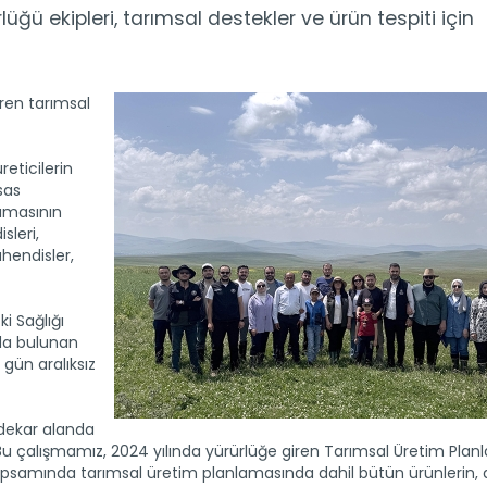
ü ekipleri, tarımsal destekler ve ürün tespiti için
ren tarımsal
eticilerin
sas
amasının
sleri,
hendisler,
i Sağlığı
da bulunan
 gün aralıksız
 dekar alanda
 "Bu çalışmamız, 2024 yılında yürürlüğe giren Tarımsal Üretim Plan
kapsamında tarımsal üretim planlamasında dahil bütün ürünlerin, 