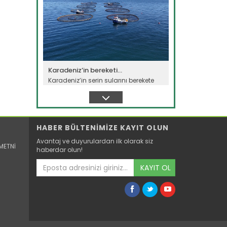
Karadeniz’in bereketi...
Karadeniz’in serin sularını berekete
dönüştüren Ordulu balıkçılar...
Devamını Oku ->
HABER BÜLTENİMİZE KAYIT OLUN
Avantaj ve duyurulardan ilk olarak siz
METNİ
haberdar olun!
KAYIT OL
"Torik akını" Marmara...
Marmara Denizi'nde yaşanan torik
bolluğu balıkçıların yüzünü...
Devamını Oku ->