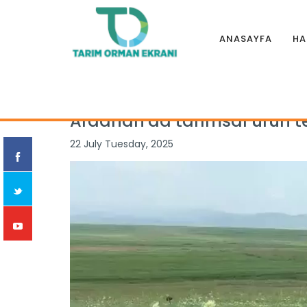
ANASAYFA
HA
Anasayfa
|
Haberler
|
Genel
|
Ardahan'da tarımsal ürün t
Ardahan'da tarımsal ürün t
22 July Tuesday, 2025