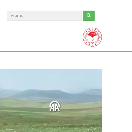
"Torik akını" Marmara...
Marmara Denizi'nde yaşanan torik
bolluğu balıkçıların yüzünü...
Devamını Oku ->
Su ürünleri ihracatının üçte...