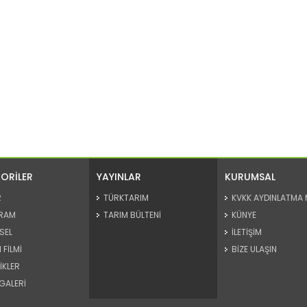
ORİLER
YAYINLAR
KURUMSAL
R
TÜRKTARIM
KVKK AYDINLATMA 
RAM
TARIM BÜLTENİ
KÜNYE
SEL
İLETİŞİM
 FİLMİ
BİZE ULAŞIN
İKLER
GALERİ