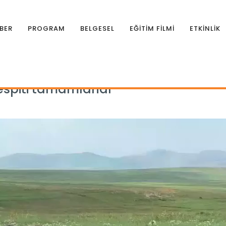
BER
PROGRAM
BELGESEL
EĞİTİM FİLMİ
ETKİNLİK
espiti tamamlandı
espiti tamamlandı