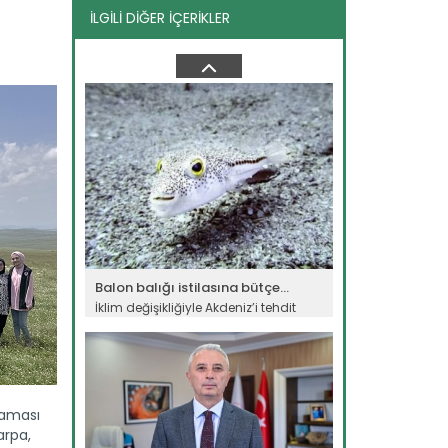
İLGİLİ DİĞER İÇERİKLER
Tıbbi aromatik bitkiler...
Kırşehir'de yetiştirilen 65 tür tıbbi
aromatik bitkinin...
Devamını Oku ->
Balon balığı istilasına bütçe...
İklim değişikliğiyle Akdeniz’i tehdit
eden istilacı balon...
Devamını Oku ->
laması
arpa,