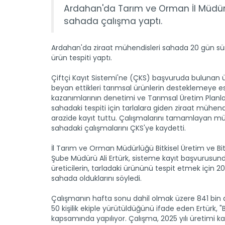
Ardahan'da Tarım ve Orman İl Müdürlüğ
sahada çalışma yaptı.
Ardahan'da ziraat mühendisleri sahada 20 gün sü
ürün tespiti yaptı.
Çiftçi Kayıt Sistemi'ne (ÇKS) başvuruda bulunan ür
beyan ettikleri tarımsal ürünlerin desteklemeye e
kazanımlarının denetimi ve Tarımsal Üretim Planl
sahadaki tespiti için tarlalara giden ziraat mühendi
arazide kayıt tuttu. Çalışmalarını tamamlayan mü
sahadaki çalışmalarını ÇKS'ye kaydetti.
İl Tarım ve Orman Müdürlüğü Bitkisel Üretim ve Bitk
Şube Müdürü Ali Ertürk, sisteme kayıt başvurusun
üreticilerin, tarladaki ürününü tespit etmek için 20
sahada olduklarını söyledi.
Çalışmanın hafta sonu dahil olmak üzere 841 bin
50 kişilik ekiple yürütüldüğünü ifade eden Ertürk,
kapsamında yapılıyor. Çalışma, 2025 yılı üretimi 