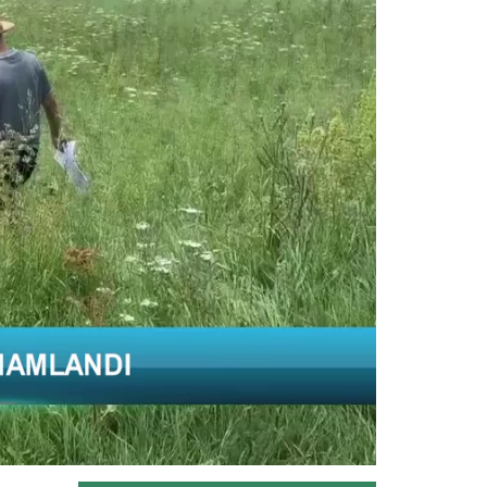
Cumhuriyet tarihinin su ürünü
üretiminde geçtiğimiz yıl rekor...
Devamını Oku ->
Su ürünleri sektöründe 2025'te...
Türkiye su ürünleri sektörü, 2025
yılında 93 ülkeye yaptığı...
Devamını Oku ->