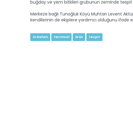
buğday ve yem bitkileri grubunun zeminde tespit p
Merkeze bağlı Tunoğluk Köyü Muhtarı Levent Aktür
kendilerinin de ekiplere yardımcı olduğunu ifade et
Ardahan
tarımsal
ürün
tespit