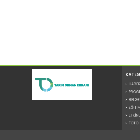
KATEG
HABE
PROG
BELGE
EĞİTİM
ETKİNL
FOTO 