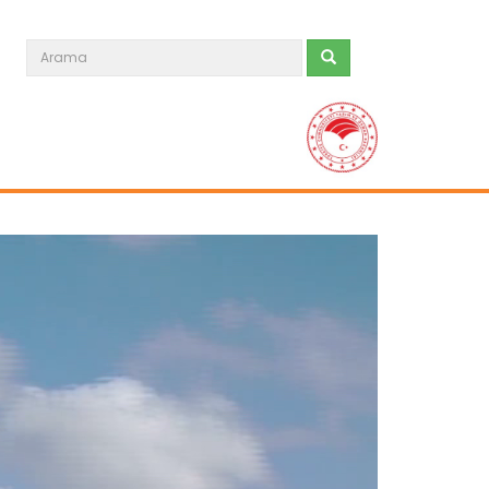
Su Erozyonu
Devamını Oku ->
Rüzgar Erozyonu
Devamını Oku ->