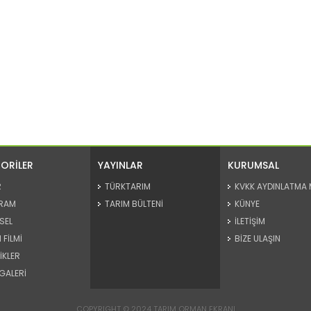
ORİLER
YAYINLAR
KURUMSAL
R
TÜRKTARIM
KVKK AYDINLATMA 
RAM
TARIM BÜLTENİ
KÜNYE
SEL
İLETİŞİM
 FİLMİ
BİZE ULAŞIN
İKLER
GALERİ
COPYRIGHT © 2024 TARIM ORMAN EKRANI