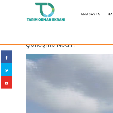
ANASAYFA
HA
Anasayfa
|
Eğitim Filmleri
|
TOPRAK, GÜBRE VE SU
|
Çölleşm
Çölleşme Nedir?