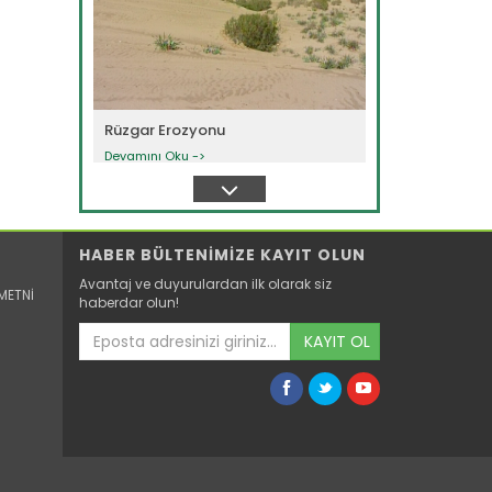
Rüzgar Erozyonu
Devamını Oku ->
HABER BÜLTENİMİZE KAYIT OLUN
Avantaj ve duyurulardan ilk olarak siz
METNİ
haberdar olun!
KAYIT OL
Erozyon Sorunu
Devamını Oku ->