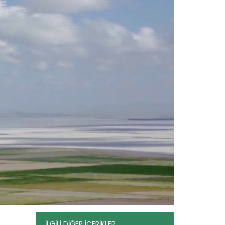
Erozyon Sorunu
Devamını Oku ->
İLGİLİ DİĞER İÇERİKLER