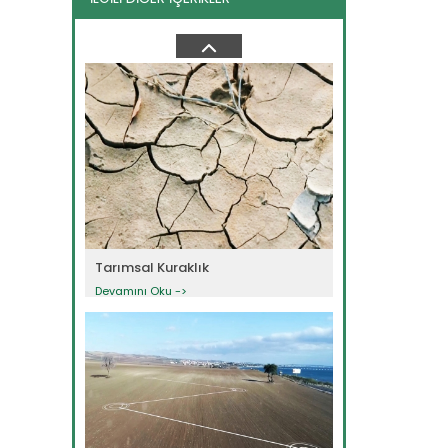
Çölleşme
Devamını Oku ->
Tarımsal Kuraklık
Devamını Oku ->